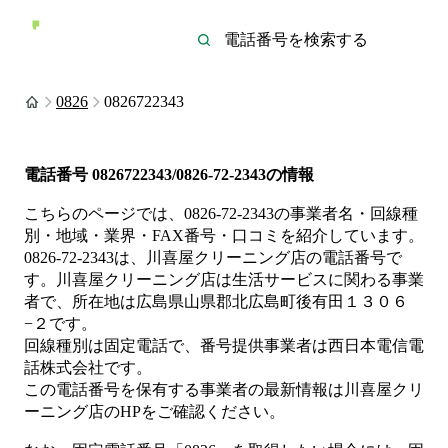
0826
0826722343
電話番号
0826722343/0826-72-2343
の情報
こちらのページでは、
0826-72-2343
の事業者名・回線種
別・地域・業界・FAX番号・口コミを紹介しています。
0826-72-2343
は、
川喜屋クリーニング店
の電話番号で
す。
川喜屋クリーニング店は
生活サービス
に関わる事業
者
で、所在地は広島県山県郡北広島町後有田１３０６
−２
です。
回線種別は
固定電話
で、番号提供事業者は
西日本電信電
話株式会社
です。
この電話番号を保有する事業者の最新情報は
川喜屋クリ
ーニング店
のHP
をご確認ください。