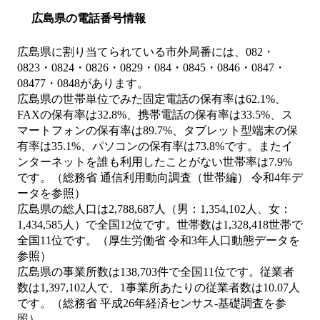
広島県の電話番号情報
広島県に割り当てられている市外局番には、082・
0823・0824・0826・0829・084・0845・0846・0847・
08477・0848があります。
広島県の世帯単位でみた固定電話の保有率は62.1%、
FAXの保有率は32.8%、携帯電話の保有率は33.5%、ス
マートフォンの保有率は89.7%、タブレット型端末の保
有率は35.1%、パソコンの保有率は73.8%です。またイ
ンターネットを誰も利用したことがない世帯率は7.9%
です。（総務省 通信利用動向調査（世帯編） 令和4年デ
ータを参照）
広島県の総人口は2,788,687人（男：1,354,102人、女：
1,434,585人）で全国12位です。世帯数は1,328,418世帯で
全国11位です。（厚生労働省 令和3年人口動態データを
参照）
広島県の事業所数は138,703件で全国11位です。従業者
数は1,397,102人で、1事業所あたりの従業者数は10.07人
です。（総務省 平成26年経済センサス‐基礎調査を参
照）