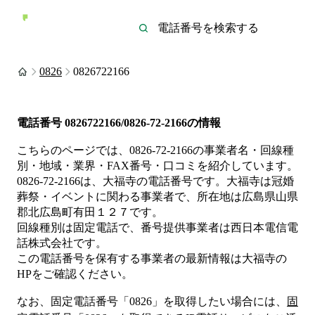
0826
0826722166
電話番号
0826722166/0826-72-2166
の情報
こちらのページでは、
0826-72-2166
の事業者名・回線種
別・地域・業界・FAX番号・口コミを紹介しています。
0826-72-2166
は、
大福寺
の電話番号です。
大福寺は
冠婚
葬祭・イベント
に関わる事業者
で、所在地は広島県山県
郡北広島町有田１２７
です。
回線種別は
固定電話
で、番号提供事業者は
西日本電信電
話株式会社
です。
この電話番号を保有する事業者の最新情報は
大福寺
の
HP
をご確認ください。
なお、固定電話番号「
0826
」を取得したい場合には、
固