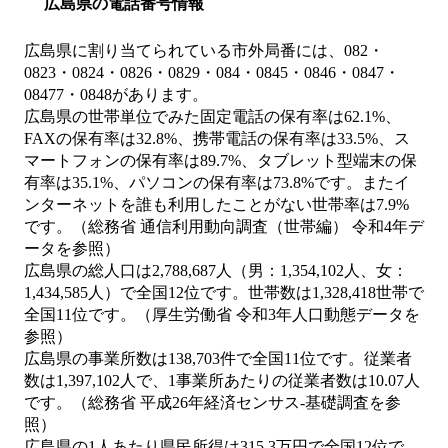
広島県の電話番号情報
広島県に割り当てられている市外局番には、082・
0823・0824・0826・0829・084・0845・0846・0847・
08477・0848があります。
広島県の世帯単位でみた固定電話の保有率は62.1%、
FAXの保有率は32.8%、携帯電話の保有率は33.5%、ス
マートフォンの保有率は89.7%、タブレット型端末の保
有率は35.1%、パソコンの保有率は73.8%です。またイ
ンターネットを誰も利用したことがない世帯率は7.9%
です。（総務省 通信利用動向調査（世帯編） 令和4年デ
ータを参照）
広島県の総人口は2,788,687人（男：1,354,102人、女：
1,434,585人）で全国12位です。世帯数は1,328,418世帯で
全国11位です。（厚生労働省 令和3年人口動態データを
参照）
広島県の事業所数は138,703件で全国11位です。従業者
数は1,397,102人で、1事業所あたりの従業者数は10.07人
です。（総務省 平成26年経済センサス‐基礎調査を参
照）
広島県の1人あたり県民所得は315.3万円で全国12位で