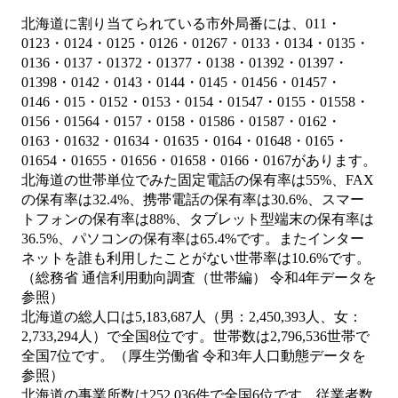
北海道に割り当てられている市外局番には、011・
0123・0124・0125・0126・01267・0133・0134・0135・
0136・0137・01372・01377・0138・01392・01397・
01398・0142・0143・0144・0145・01456・01457・
0146・015・0152・0153・0154・01547・0155・01558・
0156・01564・0157・0158・01586・01587・0162・
0163・01632・01634・01635・0164・01648・0165・
01654・01655・01656・01658・0166・0167があります。
北海道の世帯単位でみた固定電話の保有率は55%、FAX
の保有率は32.4%、携帯電話の保有率は30.6%、スマー
トフォンの保有率は88%、タブレット型端末の保有率は
36.5%、パソコンの保有率は65.4%です。またインター
ネットを誰も利用したことがない世帯率は10.6%です。
（総務省 通信利用動向調査（世帯編） 令和4年データを
参照）
北海道の総人口は5,183,687人（男：2,450,393人、女：
2,733,294人）で全国8位です。世帯数は2,796,536世帯で
全国7位です。（厚生労働省 令和3年人口動態データを
参照）
北海道の事業所数は252,036件で全国6位です。従業者数