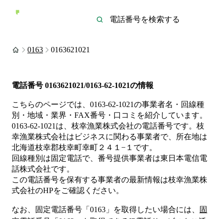
0163
0163621021
電話番号
0163621021/0163-62-1021
の情報
こちらのページでは、
0163-62-1021
の事業者名・回線種
別・地域・業界・FAX番号・口コミを紹介しています。
0163-62-1021
は、
枝幸漁業株式会社
の電話番号です。
枝
幸漁業株式会社は
ビジネス
に関わる事業者
で、所在地は
北海道枝幸郡枝幸町幸町２４１−１
です。
回線種別は
固定電話
で、番号提供事業者は
東日本電信電
話株式会社
です。
この電話番号を保有する事業者の最新情報は
枝幸漁業株
式会社
のHP
をご確認ください。
なお、固定電話番号「
0163
」を取得したい場合には、
固