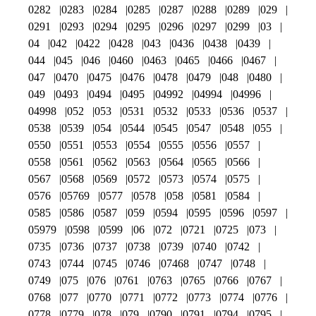
0282
0283
0284
0285
0287
0288
0289
029
0291
0293
0294
0295
0296
0297
0299
03
04
042
0422
0428
043
0436
0438
0439
044
045
046
0460
0463
0465
0466
0467
047
0470
0475
0476
0478
0479
048
0480
049
0493
0494
0495
04992
04994
04996
04998
052
053
0531
0532
0533
0536
0537
0538
0539
054
0544
0545
0547
0548
055
0550
0551
0553
0554
0555
0556
0557
0558
0561
0562
0563
0564
0565
0566
0567
0568
0569
0572
0573
0574
0575
0576
05769
0577
0578
058
0581
0584
0585
0586
0587
059
0594
0595
0596
0597
05979
0598
0599
06
072
0721
0725
073
0735
0736
0737
0738
0739
0740
0742
0743
0744
0745
0746
07468
0747
0748
0749
075
076
0761
0763
0765
0766
0767
0768
077
0770
0771
0772
0773
0774
0776
0778
0779
078
079
0790
0791
0794
0795