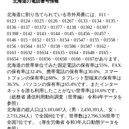
北海道の電話番号情報
北海道に割り当てられている市外局番には、011・
0123・0124・0125・0126・01267・0133・0134・0135・
0136・0137・01372・01377・0138・01392・01397・
01398・0142・0143・0144・0145・01456・01457・
0146・015・0152・0153・0154・01547・0155・01558・
0156・01564・0157・0158・01586・01587・0162・
0163・01632・01634・01635・0164・01648・0165・
01654・01655・01656・01658・0166・0167があります。
北海道の世帯単位でみた固定電話の保有率は55%、FAX
の保有率は32.4%、携帯電話の保有率は30.6%、スマー
トフォンの保有率は88%、タブレット型端末の保有率は
36.5%、パソコンの保有率は65.4%です。またインター
ネットを誰も利用したことがない世帯率は10.6%です。
（総務省 通信利用動向調査（世帯編） 令和4年データを
参照）
北海道の総人口は5,183,687人（男：2,450,393人、女：
2,733,294人）で全国8位です。世帯数は2,796,536世帯で
全国7位です。（厚生労働省 令和3年人口動態データを
参照）