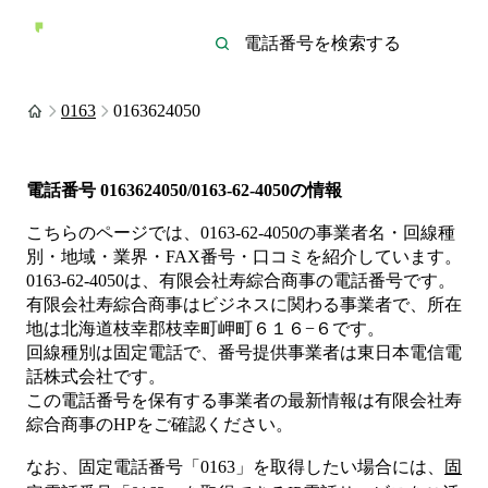
0163
0163624050
電話番号
0163624050/0163-62-4050
の情報
こちらのページでは、
0163-62-4050
の事業者名・回線種
別・地域・業界・FAX番号・口コミを紹介しています。
0163-62-4050
は、
有限会社寿綜合商事
の電話番号です。
有限会社寿綜合商事は
ビジネス
に関わる事業者
で、所在
地は北海道枝幸郡枝幸町岬町６１６−６
です。
回線種別は
固定電話
で、番号提供事業者は
東日本電信電
話株式会社
です。
この電話番号を保有する事業者の最新情報は
有限会社寿
綜合商事
のHP
をご確認ください。
なお、固定電話番号「
0163
」を取得したい場合には、
固