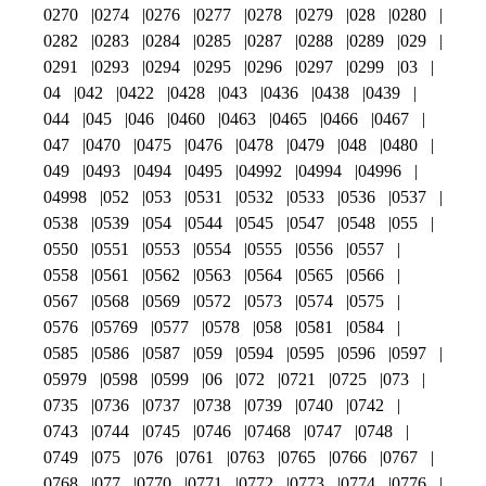
0270
0274
0276
0277
0278
0279
028
0280
0282
0283
0284
0285
0287
0288
0289
029
0291
0293
0294
0295
0296
0297
0299
03
04
042
0422
0428
043
0436
0438
0439
044
045
046
0460
0463
0465
0466
0467
047
0470
0475
0476
0478
0479
048
0480
049
0493
0494
0495
04992
04994
04996
04998
052
053
0531
0532
0533
0536
0537
0538
0539
054
0544
0545
0547
0548
055
0550
0551
0553
0554
0555
0556
0557
0558
0561
0562
0563
0564
0565
0566
0567
0568
0569
0572
0573
0574
0575
0576
05769
0577
0578
058
0581
0584
0585
0586
0587
059
0594
0595
0596
0597
05979
0598
0599
06
072
0721
0725
073
0735
0736
0737
0738
0739
0740
0742
0743
0744
0745
0746
07468
0747
0748
0749
075
076
0761
0763
0765
0766
0767
0768
077
0770
0771
0772
0773
0774
0776