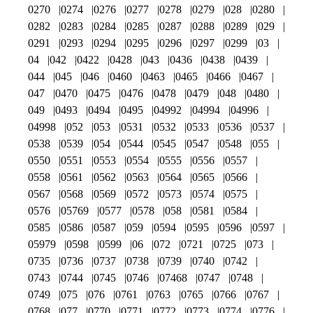
0270
0274
0276
0277
0278
0279
028
0280
0282
0283
0284
0285
0287
0288
0289
029
0291
0293
0294
0295
0296
0297
0299
03
04
042
0422
0428
043
0436
0438
0439
044
045
046
0460
0463
0465
0466
0467
047
0470
0475
0476
0478
0479
048
0480
049
0493
0494
0495
04992
04994
04996
04998
052
053
0531
0532
0533
0536
0537
0538
0539
054
0544
0545
0547
0548
055
0550
0551
0553
0554
0555
0556
0557
0558
0561
0562
0563
0564
0565
0566
0567
0568
0569
0572
0573
0574
0575
0576
05769
0577
0578
058
0581
0584
0585
0586
0587
059
0594
0595
0596
0597
05979
0598
0599
06
072
0721
0725
073
0735
0736
0737
0738
0739
0740
0742
0743
0744
0745
0746
07468
0747
0748
0749
075
076
0761
0763
0765
0766
0767
0768
077
0770
0771
0772
0773
0774
0776