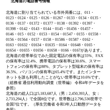
北海道の電話番号情報
北海道に割り当てられている市外局番には、011・
0123・0124・0125・0126・01267・0133・0134・0135・
0136・0137・01372・01377・0138・01392・01397・
01398・0142・0143・0144・0145・01456・01457・
0146・015・0152・0153・0154・01547・0155・01558・
0156・01564・0157・0158・01586・01587・0162・
0163・01632・01634・01635・0164・01648・0165・
01654・01655・01656・01658・0166・0167があります。
北海道の世帯単位でみた固定電話の保有率は55%、FAX
の保有率は32.4%、携帯電話の保有率は30.6%、スマー
トフォンの保有率は88%、タブレット型端末の保有率は
36.5%、パソコンの保有率は65.4%です。またインター
ネットを誰も利用したことがない世帯率は10.6%です。
（総務省 通信利用動向調査（世帯編） 令和4年データを
参照）
北海道の総人口は5,183,687人（男：2,450,393人、女：
2,733,294人）で全国8位です。世帯数は2,796,536世帯で
全国7位です。（厚生労働省 令和3年人口動態データを
参照）