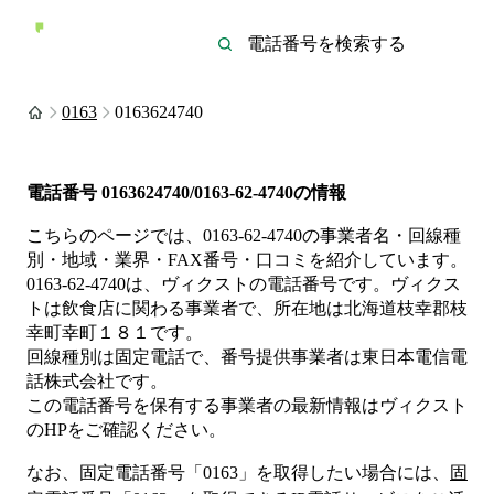
0163
0163624740
電話番号
0163624740/0163-62-4740
の情報
こちらのページでは、
0163-62-4740
の事業者名・回線種
別・地域・業界・FAX番号・口コミを紹介しています。
0163-62-4740
は、
ヴィクスト
の電話番号です。
ヴィクス
トは
飲食店
に関わる事業者
で、所在地は北海道枝幸郡枝
幸町幸町１８１
です。
回線種別は
固定電話
で、番号提供事業者は
東日本電信電
話株式会社
です。
この電話番号を保有する事業者の最新情報は
ヴィクスト
のHP
をご確認ください。
なお、固定電話番号「
0163
」を取得したい場合には、
固