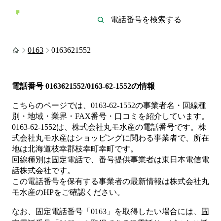
0163
0163621552
電話番号
0163621552/0163-62-1552
の情報
こちらのページでは、
0163-62-1552
の事業者名・回線種
別・地域・業界・FAX番号・口コミを紹介しています。
0163-62-1552
は、
株式会社丸モ水産
の電話番号です。
株
式会社丸モ水産は
ショッピング
に関わる事業者
で、所在
地は北海道枝幸郡枝幸町幸町
です。
回線種別は
固定電話
で、番号提供事業者は
東日本電信電
話株式会社
です。
この電話番号を保有する事業者の最新情報は
株式会社丸
モ水産
のHP
をご確認ください。
なお、固定電話番号「
0163
」を取得したい場合には、
固