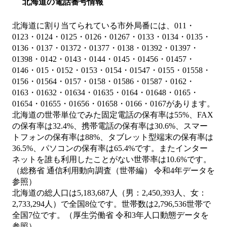
北海道の電話番号情報
北海道に割り当てられている市外局番には、011・
0123・0124・0125・0126・01267・0133・0134・0135・
0136・0137・01372・01377・0138・01392・01397・
01398・0142・0143・0144・0145・01456・01457・
0146・015・0152・0153・0154・01547・0155・01558・
0156・01564・0157・0158・01586・01587・0162・
0163・01632・01634・01635・0164・01648・0165・
01654・01655・01656・01658・0166・0167があります。
北海道の世帯単位でみた固定電話の保有率は55%、FAX
の保有率は32.4%、携帯電話の保有率は30.6%、スマー
トフォンの保有率は88%、タブレット型端末の保有率は
36.5%、パソコンの保有率は65.4%です。またインター
ネットを誰も利用したことがない世帯率は10.6%です。
（総務省 通信利用動向調査（世帯編） 令和4年データを
参照）
北海道の総人口は5,183,687人（男：2,450,393人、女：
2,733,294人）で全国8位です。世帯数は2,796,536世帯で
全国7位です。（厚生労働省 令和3年人口動態データを
参照）