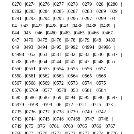
0270
0274
0276
0277
0278
0279
028
0280
0282
0283
0284
0285
0287
0288
0289
029
0291
0293
0294
0295
0296
0297
0299
03
04
042
0422
0428
043
0436
0438
0439
044
045
046
0460
0463
0465
0466
0467
047
0470
0475
0476
0478
0479
048
0480
049
0493
0494
0495
04992
04994
04996
04998
052
053
0531
0532
0533
0536
0537
0538
0539
054
0544
0545
0547
0548
055
0550
0551
0553
0554
0555
0556
0557
0558
0561
0562
0563
0564
0565
0566
0567
0568
0569
0572
0573
0574
0575
0576
05769
0577
0578
058
0581
0584
0585
0586
0587
059
0594
0595
0596
0597
05979
0598
0599
06
072
0721
0725
073
0735
0736
0737
0738
0739
0740
0742
0743
0744
0745
0746
07468
0747
0748
0749
075
076
0761
0763
0765
0766
0767
0768
077
0770
0771
0772
0773
0774
0776