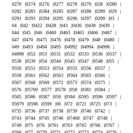
0270
0274
0276
0277
0278
0279
028
0280
0282
0283
0284
0285
0287
0288
0289
029
0291
0293
0294
0295
0296
0297
0299
03
04
042
0422
0428
043
0436
0438
0439
044
045
046
0460
0463
0465
0466
0467
047
0470
0475
0476
0478
0479
048
0480
049
0493
0494
0495
04992
04994
04996
04998
052
053
0531
0532
0533
0536
0537
0538
0539
054
0544
0545
0547
0548
055
0550
0551
0553
0554
0555
0556
0557
0558
0561
0562
0563
0564
0565
0566
0567
0568
0569
0572
0573
0574
0575
0576
05769
0577
0578
058
0581
0584
0585
0586
0587
059
0594
0595
0596
0597
05979
0598
0599
06
072
0721
0725
073
0735
0736
0737
0738
0739
0740
0742
0743
0744
0745
0746
07468
0747
0748
0749
075
076
0761
0763
0765
0766
0767
0768
077
0770
0771
0772
0773
0774
0776