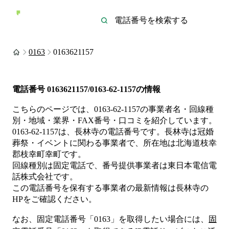
0163
0163621157
電話番号
0163621157/0163-62-1157
の情報
こちらのページでは、
0163-62-1157
の事業者名・回線種
別・地域・業界・FAX番号・口コミを紹介しています。
0163-62-1157
は、
長林寺
の電話番号です。
長林寺は
冠婚
葬祭・イベント
に関わる事業者
で、所在地は北海道枝幸
郡枝幸町幸町
です。
回線種別は
固定電話
で、番号提供事業者は
東日本電信電
話株式会社
です。
この電話番号を保有する事業者の最新情報は
長林寺
の
HP
をご確認ください。
なお、固定電話番号「
0163
」を取得したい場合には、
固