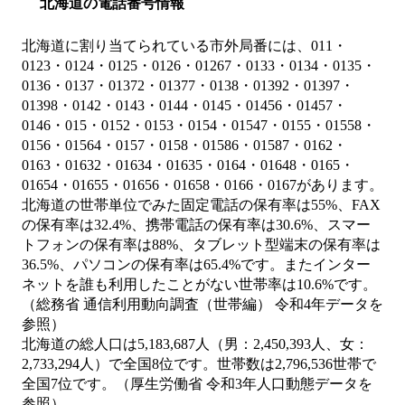
北海道の電話番号情報
北海道に割り当てられている市外局番には、011・
0123・0124・0125・0126・01267・0133・0134・0135・
0136・0137・01372・01377・0138・01392・01397・
01398・0142・0143・0144・0145・01456・01457・
0146・015・0152・0153・0154・01547・0155・01558・
0156・01564・0157・0158・01586・01587・0162・
0163・01632・01634・01635・0164・01648・0165・
01654・01655・01656・01658・0166・0167があります。
北海道の世帯単位でみた固定電話の保有率は55%、FAX
の保有率は32.4%、携帯電話の保有率は30.6%、スマー
トフォンの保有率は88%、タブレット型端末の保有率は
36.5%、パソコンの保有率は65.4%です。またインター
ネットを誰も利用したことがない世帯率は10.6%です。
（総務省 通信利用動向調査（世帯編） 令和4年データを
参照）
北海道の総人口は5,183,687人（男：2,450,393人、女：
2,733,294人）で全国8位です。世帯数は2,796,536世帯で
全国7位です。（厚生労働省 令和3年人口動態データを
参照）