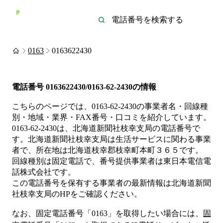
0163
0163622430
電話番号
0163622430/0163-62-2430
の情報
こちらのページでは、
0163-62-2430
の事業者名・回線種
別・地域・業界・FAX番号・口コミを紹介しています。
0163-62-2430
は、
北海道新聞社枝幸支局
の電話番号で
す。
北海道新聞社枝幸支局は
生活サービス
に関わる事業
者
で、所在地は北海道枝幸郡枝幸町本町３６５
です。
回線種別は
固定電話
で、番号提供事業者は
東日本電信電
話株式会社
です。
この電話番号を保有する事業者の最新情報は
北海道新聞
社枝幸支局
のHP
をご確認ください。
なお、固定電話番号「
0163
」を取得したい場合には、
固