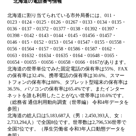
北海道の電話番号情報
北海道に割り当てられている市外局番には、011・
0123・0124・0125・0126・01267・0133・0134・0135・
0136・0137・01372・01377・0138・01392・01397・
01398・0142・0143・0144・0145・01456・01457・
0146・015・0152・0153・0154・01547・0155・01558・
0156・01564・0157・0158・01586・01587・0162・
0163・01632・01634・01635・0164・01648・0165・
01654・01655・01656・01658・0166・0167があります。
北海道の世帯単位でみた固定電話の保有率は55%、FAX
の保有率は32.4%、携帯電話の保有率は30.6%、スマー
トフォンの保有率は88%、タブレット型端末の保有率は
36.5%、パソコンの保有率は65.4%です。またインター
ネットを誰も利用したことがない世帯率は10.6%です。
（総務省 通信利用動向調査（世帯編） 令和4年データを
参照）
北海道の総人口は5,183,687人（男：2,450,393人、女：
2,733,294人）で全国8位です。世帯数は2,796,536世帯で
全国7位です。（厚生労働省 令和3年人口動態データを
参照）