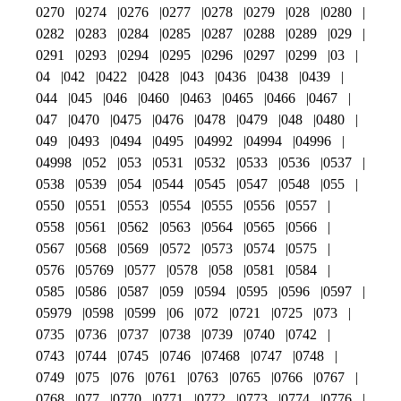
0270
0274
0276
0277
0278
0279
028
0280
0282
0283
0284
0285
0287
0288
0289
029
0291
0293
0294
0295
0296
0297
0299
03
04
042
0422
0428
043
0436
0438
0439
044
045
046
0460
0463
0465
0466
0467
047
0470
0475
0476
0478
0479
048
0480
049
0493
0494
0495
04992
04994
04996
04998
052
053
0531
0532
0533
0536
0537
0538
0539
054
0544
0545
0547
0548
055
0550
0551
0553
0554
0555
0556
0557
0558
0561
0562
0563
0564
0565
0566
0567
0568
0569
0572
0573
0574
0575
0576
05769
0577
0578
058
0581
0584
0585
0586
0587
059
0594
0595
0596
0597
05979
0598
0599
06
072
0721
0725
073
0735
0736
0737
0738
0739
0740
0742
0743
0744
0745
0746
07468
0747
0748
0749
075
076
0761
0763
0765
0766
0767
0768
077
0770
0771
0772
0773
0774
0776