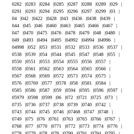
0282
0283
0284
0285
0287
0288
0289
029
0291
0293
0294
0295
0296
0297
0299
03
04
042
0422
0428
043
0436
0438
0439
044
045
046
0460
0463
0465
0466
0467
047
0470
0475
0476
0478
0479
048
0480
049
0493
0494
0495
04992
04994
04996
04998
052
053
0531
0532
0533
0536
0537
0538
0539
054
0544
0545
0547
0548
055
0550
0551
0553
0554
0555
0556
0557
0558
0561
0562
0563
0564
0565
0566
0567
0568
0569
0572
0573
0574
0575
0576
05769
0577
0578
058
0581
0584
0585
0586
0587
059
0594
0595
0596
0597
05979
0598
0599
06
072
0721
0725
073
0735
0736
0737
0738
0739
0740
0742
0743
0744
0745
0746
07468
0747
0748
0749
075
076
0761
0763
0765
0766
0767
0768
077
0770
0771
0772
0773
0774
0776
0778
0779
078
079
0790
0791
0794
0795