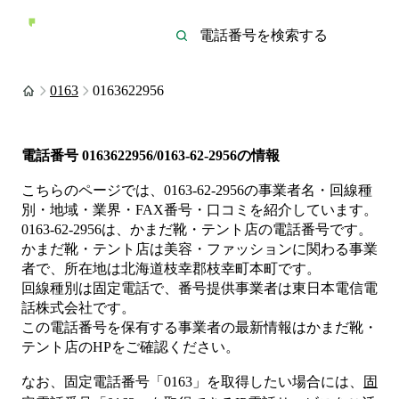
0163
0163622956
電話番号
0163622956/0163-62-2956
の情報
こちらのページでは、
0163-62-2956
の事業者名・回線種
別・地域・業界・FAX番号・口コミを紹介しています。
0163-62-2956
は、
かまだ靴・テント店
の電話番号です。
かまだ靴・テント店は
美容・ファッション
に関わる事業
者
で、所在地は北海道枝幸郡枝幸町本町
です。
回線種別は
固定電話
で、番号提供事業者は
東日本電信電
話株式会社
です。
この電話番号を保有する事業者の最新情報は
かまだ靴・
テント店
のHP
をご確認ください。
なお、固定電話番号「
0163
」を取得したい場合には、
固