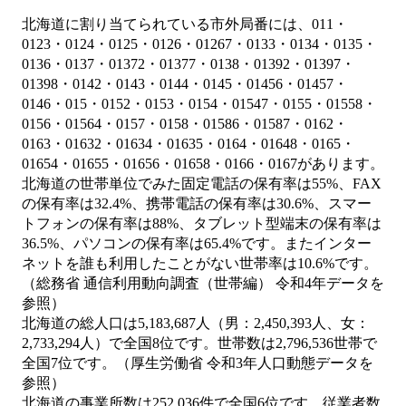
北海道に割り当てられている市外局番には、011・
0123・0124・0125・0126・01267・0133・0134・0135・
0136・0137・01372・01377・0138・01392・01397・
01398・0142・0143・0144・0145・01456・01457・
0146・015・0152・0153・0154・01547・0155・01558・
0156・01564・0157・0158・01586・01587・0162・
0163・01632・01634・01635・0164・01648・0165・
01654・01655・01656・01658・0166・0167があります。
北海道の世帯単位でみた固定電話の保有率は55%、FAX
の保有率は32.4%、携帯電話の保有率は30.6%、スマー
トフォンの保有率は88%、タブレット型端末の保有率は
36.5%、パソコンの保有率は65.4%です。またインター
ネットを誰も利用したことがない世帯率は10.6%です。
（総務省 通信利用動向調査（世帯編） 令和4年データを
参照）
北海道の総人口は5,183,687人（男：2,450,393人、女：
2,733,294人）で全国8位です。世帯数は2,796,536世帯で
全国7位です。（厚生労働省 令和3年人口動態データを
参照）
北海道の事業所数は252,036件で全国6位です。従業者数