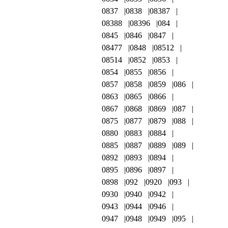
0837
0838
08387
08388
08396
084
0845
0846
0847
08477
0848
08512
08514
0852
0853
0854
0855
0856
0857
0858
0859
086
0863
0865
0866
0867
0868
0869
087
0875
0877
0879
088
0880
0883
0884
0885
0887
0889
089
0892
0893
0894
0895
0896
0897
0898
092
0920
093
0930
0940
0942
0943
0944
0946
0947
0948
0949
095