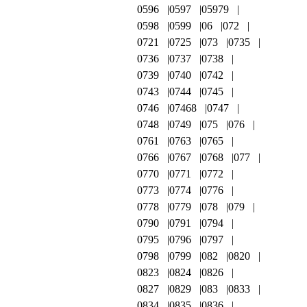
0596
0597
05979
0598
0599
06
072
0721
0725
073
0735
0736
0737
0738
0739
0740
0742
0743
0744
0745
0746
07468
0747
0748
0749
075
076
0761
0763
0765
0766
0767
0768
077
0770
0771
0772
0773
0774
0776
0778
0779
078
079
0790
0791
0794
0795
0796
0797
0798
0799
082
0820
0823
0824
0826
0827
0829
083
0833
0834
0835
0836