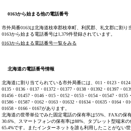
0163から始まる他の電話番号
市外局番
0163
は
北海道枝幸郡枝幸町、利尻郡、礼文郡
に割り
0163から始まる電話番号は1,379件登録されています。
0163から始まる電話番号一覧をみる
北海道の電話番号情報
北海道に割り当てられている市外局番には、011・0123・0124・012
0135・0136・0137・01372・01377・0138・01392・01397・01
01456・01457・0146・015・0152・0153・0154・01547・0155
01586・01587・0162・0163・01632・01634・01635・0164・0
01658・0166・0167があります。
北海道の世帯単位でみた固定電話の保有率は55%、FAXの保有
30.6%、スマートフォンの保有率は88%、タブレット型端末の
65.4%です。またインターネットを誰も利用したことがない世帯