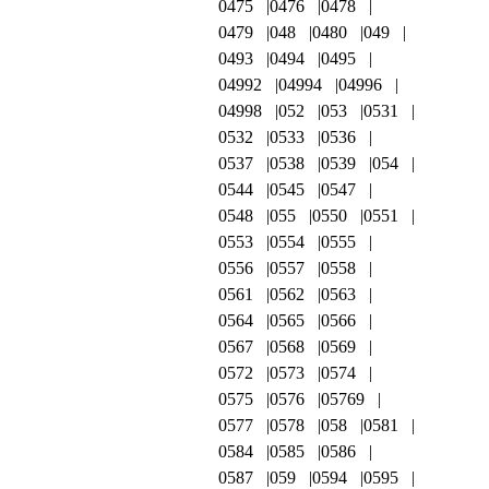
0475
0476
0478
0479
048
0480
049
0493
0494
0495
04992
04994
04996
04998
052
053
0531
0532
0533
0536
0537
0538
0539
054
0544
0545
0547
0548
055
0550
0551
0553
0554
0555
0556
0557
0558
0561
0562
0563
0564
0565
0566
0567
0568
0569
0572
0573
0574
0575
0576
05769
0577
0578
058
0581
0584
0585
0586
0587
059
0594
0595