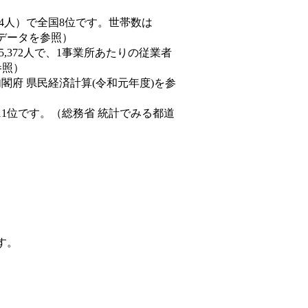
33,294人）で全国8位です。世帯数は
態データを参照）
45,372人で、1事業所あたりの従業者
参照）
内閣府 県民経済計算(令和元年度)を参
11位です。（総務省 統計でみる都道
す。