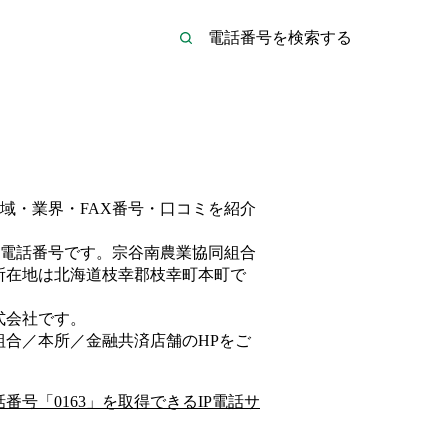
域・業界・FAX番号・口コミを紹介
電話番号です。
宗谷南農業協同組合
所在地は北海道枝幸郡枝幸町本町
で
式会社
です。
組合／本所／金融共済店舗
のHP
をご
話番号「
0163
」を取得できるIP電話サ