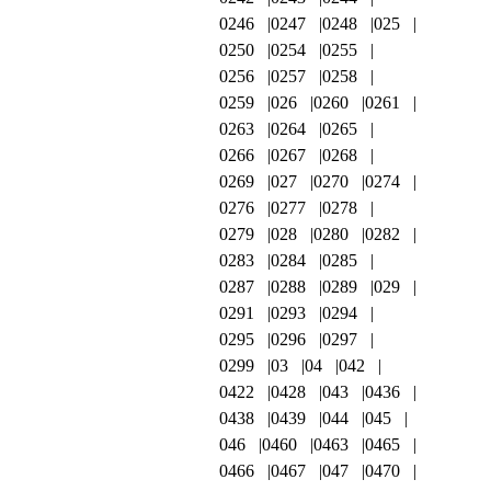
0246
0247
0248
025
0250
0254
0255
0256
0257
0258
0259
026
0260
0261
0263
0264
0265
0266
0267
0268
0269
027
0270
0274
0276
0277
0278
0279
028
0280
0282
0283
0284
0285
0287
0288
0289
029
0291
0293
0294
0295
0296
0297
0299
03
04
042
0422
0428
043
0436
0438
0439
044
045
046
0460
0463
0465
0466
0467
047
0470