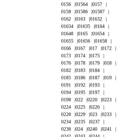
0156
01564
0157
0158
01586
01587
0162
0163
01632
01634
01635
0164
01648
0165
01654
01655
01656
01658
0166
0167
017
0172
0173
0174
0175
0176
0178
0179
018
0182
0183
0184
0185
0186
0187
019
0191
0192
0193
0194
0195
0197
0198
022
0220
0223
0224
0225
0226
0228
0229
023
0233
0234
0235
0237
0238
024
0240
0241
0242
0243
0244