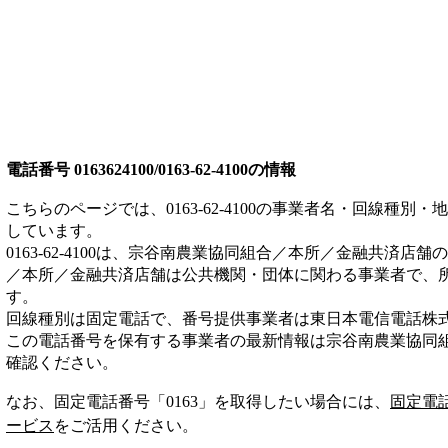
電話番号
0163624100/0163-62-4100
の情報
こちらのページでは、
0163-62-4100
の事業者名・回線種別・地
しています。
0163-62-4100
は、
宗谷南農業協同組合／本所／金融共済店舗
の
／本所／金融共済店舗は
公共機関・団体
に関わる事業者
で、
す。
回線種別は
固定電話
で、番号提供事業者は
東日本電信電話株
この電話番号を保有する事業者の最新情報は
宗谷南農業協同
確認ください。
なお、固定電話番号「
0163
」を取得したい場合には、
固定電
ービス
をご活用ください。