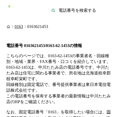
0163
0163621453
電話番号
0163621453/0163-62-1453
の情報
こちらのページでは、
0163-62-1453
の事業者名・回線種
別・地域・業界・FAX番号・口コミを紹介しています。
0163-62-1453
は、
中川たたみ店
の電話番号です。
中川た
たみ店は
住宅
に関わる事業者
で、所在地は北海道枝幸郡
枝幸町栄町
です。
回線種別は
固定電話
で、番号提供事業者は
東日本電信電
話株式会社
です。
この電話番号を保有する事業者の最新情報は
中川たたみ
店
のHP
をご確認ください。
なお、固定電話番号「
0163
」を取得したい場合には、
固