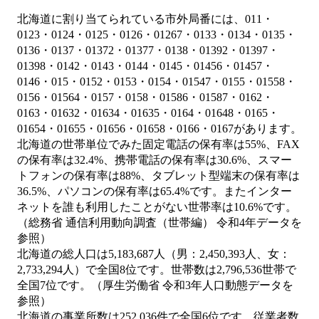
北海道に割り当てられている市外局番には、011・
0123・0124・0125・0126・01267・0133・0134・0135・
0136・0137・01372・01377・0138・01392・01397・
01398・0142・0143・0144・0145・01456・01457・
0146・015・0152・0153・0154・01547・0155・01558・
0156・01564・0157・0158・01586・01587・0162・
0163・01632・01634・01635・0164・01648・0165・
01654・01655・01656・01658・0166・0167があります。
北海道の世帯単位でみた固定電話の保有率は55%、FAX
の保有率は32.4%、携帯電話の保有率は30.6%、スマー
トフォンの保有率は88%、タブレット型端末の保有率は
36.5%、パソコンの保有率は65.4%です。またインター
ネットを誰も利用したことがない世帯率は10.6%です。
（総務省 通信利用動向調査（世帯編） 令和4年データを
参照）
北海道の総人口は5,183,687人（男：2,450,393人、女：
2,733,294人）で全国8位です。世帯数は2,796,536世帯で
全国7位です。（厚生労働省 令和3年人口動態データを
参照）
北海道の事業所数は252,036件で全国6位です。従業者数