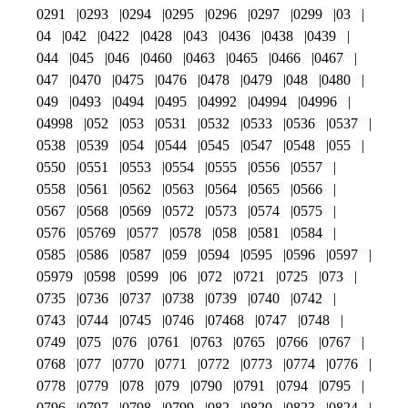
0291
0293
0294
0295
0296
0297
0299
03
04
042
0422
0428
043
0436
0438
0439
044
045
046
0460
0463
0465
0466
0467
047
0470
0475
0476
0478
0479
048
0480
049
0493
0494
0495
04992
04994
04996
04998
052
053
0531
0532
0533
0536
0537
0538
0539
054
0544
0545
0547
0548
055
0550
0551
0553
0554
0555
0556
0557
0558
0561
0562
0563
0564
0565
0566
0567
0568
0569
0572
0573
0574
0575
0576
05769
0577
0578
058
0581
0584
0585
0586
0587
059
0594
0595
0596
0597
05979
0598
0599
06
072
0721
0725
073
0735
0736
0737
0738
0739
0740
0742
0743
0744
0745
0746
07468
0747
0748
0749
075
076
0761
0763
0765
0766
0767
0768
077
0770
0771
0772
0773
0774
0776
0778
0779
078
079
0790
0791
0794
0795
0796
0797
0798
0799
082
0820
0823
0824