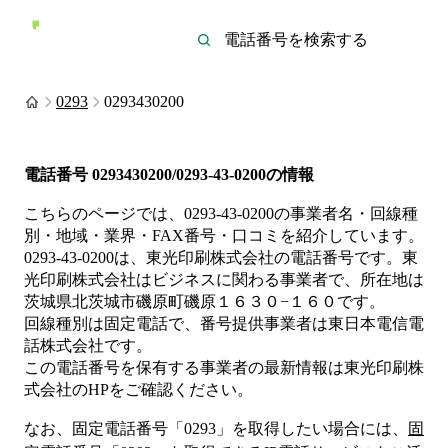
0293
0293430200
電話番号
0293430200/0293-43-0200
の情報
こちらのページでは、
0293-43-0200
の事業者名・回線種
別・地域・業界・FAX番号・口コミを紹介しています。
0293-43-0200
は、
東光印刷株式会社
の電話番号です。
東
光印刷株式会社は
ビジネス
に関わる事業者
で、所在地は
茨城県北茨城市磯原町磯原１６３０−１６０
です。
回線種別は
固定電話
で、番号提供事業者は
東日本電信電
話株式会社
です。
この電話番号を保有する事業者の最新情報は
東光印刷株
式会社
のHP
をご確認ください。
なお、固定電話番号「
0293
」を取得したい場合には、
固