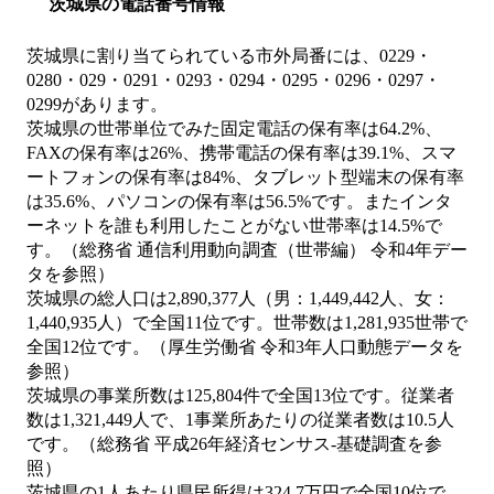
茨城県の電話番号情報
茨城県に割り当てられている市外局番には、0229・
0280・029・0291・0293・0294・0295・0296・0297・
0299があります。
茨城県の世帯単位でみた固定電話の保有率は64.2%、
FAXの保有率は26%、携帯電話の保有率は39.1%、スマ
ートフォンの保有率は84%、タブレット型端末の保有率
は35.6%、パソコンの保有率は56.5%です。またインタ
ーネットを誰も利用したことがない世帯率は14.5%で
す。（総務省 通信利用動向調査（世帯編） 令和4年デー
タを参照）
茨城県の総人口は2,890,377人（男：1,449,442人、女：
1,440,935人）で全国11位です。世帯数は1,281,935世帯で
全国12位です。（厚生労働省 令和3年人口動態データを
参照）
茨城県の事業所数は125,804件で全国13位です。従業者
数は1,321,449人で、1事業所あたりの従業者数は10.5人
です。（総務省 平成26年経済センサス‐基礎調査を参
照）
茨城県の1人あたり県民所得は324.7万円で全国10位で