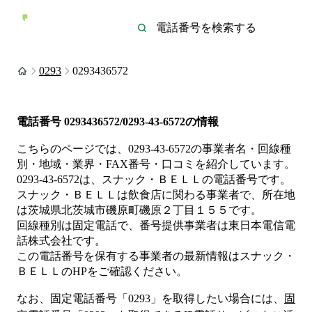
0293
0293436572
電話番号
0293436572/0293-43-6572
の情報
こちらのページでは、
0293-43-6572
の事業者名・回線種
別・地域・業界・FAX番号・口コミを紹介しています。
0293-43-6572
は、
スナック・ＢＥＬＬ
の電話番号です。
スナック・ＢＥＬＬは
飲食店
に関わる事業者
で、所在地
は茨城県北茨城市磯原町磯原２丁目１５５
です。
回線種別は
固定電話
で、番号提供事業者は
東日本電信電
話株式会社
です。
この電話番号を保有する事業者の最新情報は
スナック・
ＢＥＬＬ
のHP
をご確認ください。
なお、固定電話番号「
0293
」を取得したい場合には、
固