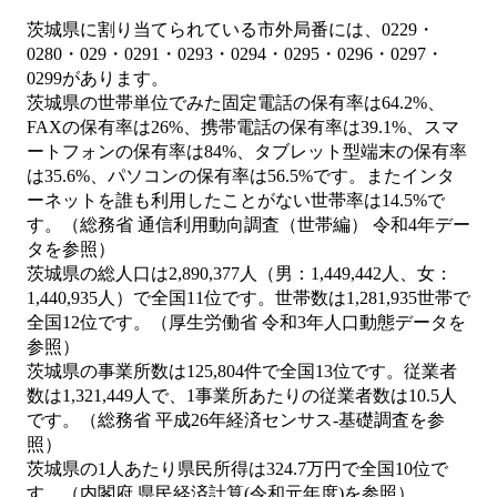
茨城県に割り当てられている市外局番には、0229・
0280・029・0291・0293・0294・0295・0296・0297・
0299があります。
茨城県の世帯単位でみた固定電話の保有率は64.2%、
FAXの保有率は26%、携帯電話の保有率は39.1%、スマ
ートフォンの保有率は84%、タブレット型端末の保有率
は35.6%、パソコンの保有率は56.5%です。またインタ
ーネットを誰も利用したことがない世帯率は14.5%で
す。（総務省 通信利用動向調査（世帯編） 令和4年デー
タを参照）
茨城県の総人口は2,890,377人（男：1,449,442人、女：
1,440,935人）で全国11位です。世帯数は1,281,935世帯で
全国12位です。（厚生労働省 令和3年人口動態データを
参照）
茨城県の事業所数は125,804件で全国13位です。従業者
数は1,321,449人で、1事業所あたりの従業者数は10.5人
です。（総務省 平成26年経済センサス‐基礎調査を参
照）
茨城県の1人あたり県民所得は324.7万円で全国10位で
す。（内閣府 県民経済計算(令和元年度)を参照）