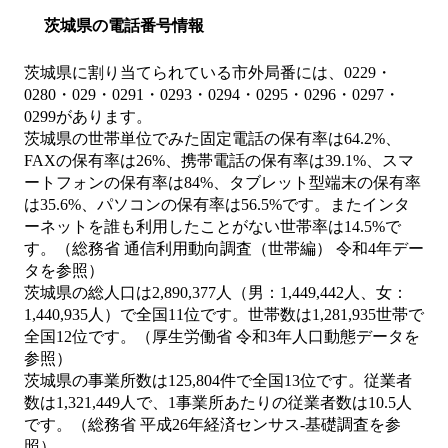
茨城県の電話番号情報
茨城県に割り当てられている市外局番には、0229・
0280・029・0291・0293・0294・0295・0296・0297・
0299があります。
茨城県の世帯単位でみた固定電話の保有率は64.2%、
FAXの保有率は26%、携帯電話の保有率は39.1%、スマ
ートフォンの保有率は84%、タブレット型端末の保有率
は35.6%、パソコンの保有率は56.5%です。またインタ
ーネットを誰も利用したことがない世帯率は14.5%で
す。（総務省 通信利用動向調査（世帯編） 令和4年デー
タを参照）
茨城県の総人口は2,890,377人（男：1,449,442人、女：
1,440,935人）で全国11位です。世帯数は1,281,935世帯で
全国12位です。（厚生労働省 令和3年人口動態データを
参照）
茨城県の事業所数は125,804件で全国13位です。従業者
数は1,321,449人で、1事業所あたりの従業者数は10.5人
です。（総務省 平成26年経済センサス‐基礎調査を参
照）