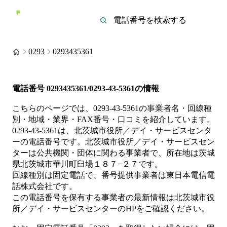
0293
0293435361
電話番号
0293435361/0293-43-5361
の情報
こちらのページでは、
0293-43-5361
の事業者名・回線種
別・地域・業界・FAX番号・口コミを紹介しています。
0293-43-5361
は、
北茨城市役所／デイ・サービスセンタ
ー
の電話番号です。
北茨城市役所／デイ・サービスセン
ターは
公共機関・団体
に関わる事業者
で、所在地は茨城
県北茨城市華川町臼場１８７−２７
です。
回線種別は
固定電話
で、番号提供事業者は
東日本電信電
話株式会社
です。
この電話番号を保有する事業者の最新情報は
北茨城市役
所／デイ・サービスセンター
のHP
をご確認ください。