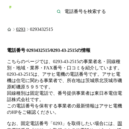
0293
0293432515
電話番号
0293432515/0293-43-2515
の情報
こちらのページでは、
0293-43-2515
の事業者名・回線種
別・地域・業界・FAX番号・口コミを紹介しています。
0293-43-2515
は、
アサヒ電機
の電話番号です。
アサヒ電
機は
住宅
に関わる事業者
で、所在地は茨城県北茨城市磯
原町磯原５９５
です。
回線種別は
固定電話
で、番号提供事業者は
東日本電信電
話株式会社
です。
この電話番号を保有する事業者の最新情報は
アサヒ電機
のHP
をご確認ください。
なお、固定電話番号「
0293
」を取得したい場合には、
固