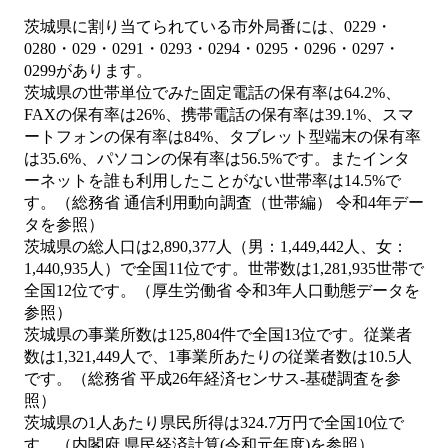
茨城県に割り当てられている市外局番には、0229・
0280・029・0291・0293・0294・0295・0296・0297・
0299があります。
茨城県の世帯単位でみた固定電話の保有率は64.2%、
FAXの保有率は26%、携帯電話の保有率は39.1%、スマ
ートフォンの保有率は84%、タブレット型端末の保有率
は35.6%、パソコンの保有率は56.5%です。またインタ
ーネットを誰も利用したことがない世帯率は14.5%で
す。（総務省 通信利用動向調査（世帯編） 令和4年デー
タを参照）
茨城県の総人口は2,890,377人（男：1,449,442人、女：
1,440,935人）で全国11位です。世帯数は1,281,935世帯で
全国12位です。（厚生労働省 令和3年人口動態データを
参照）
茨城県の事業所数は125,804件で全国13位です。従業者
数は1,321,449人で、1事業所あたりの従業者数は10.5人
です。（総務省 平成26年経済センサス‐基礎調査を参
照）
茨城県の1人あたり県民所得は324.7万円で全国10位で
す。（内閣府 県民経済計算(令和元年度)を参照）