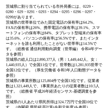
茨城県に割り当てられている市外局番には、0229・
0280・029・0291・0293・0294・0295・0296・0297・
0299があります。
茨城県の世帯単位でみた固定電話の保有率は64.2%、
FAXの保有率は26%、携帯電話の保有率は39.1%、スマ
ートフォンの保有率は84%、タブレット型端末の保有率
は35.6%、パソコンの保有率は56.5%です。またインタ
ーネットを誰も利用したことがない世帯率は14.5%で
す。（総務省 通信利用動向調査（世帯編） 令和4年デー
タを参照）
茨城県の総人口は2,890,377人（男：1,449,442人、女：
1,440,935人）で全国11位です。世帯数は1,281,935世帯で
全国12位です。（厚生労働省 令和3年人口動態データを
参照）
茨城県の事業所数は125,804件で全国13位です。従業者
数は1,321,449人で、1事業所あたりの従業者数は10.5人
です。（総務省 平成26年経済センサス‐基礎調査を参
照）
茨城県の1人あたり県民所得は324.7万円で全国10位で
す。（内閣府 県民経済計算(令和元年度)を参照）