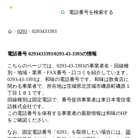
0293
0293433393
電話番号
0293433393/0293-43-3393
の情報
こちらのページでは、
0293-43-3393
の事業者名・回線種
別・地域・業界・FAX番号・口コミを紹介しています。
0293-43-3393
は、
和味
の電話番号です。
和味は
飲食店
に
関わる事業者
で、所在地は茨城県北茨城市磯原町磯原１
丁目１８１
です。
回線種別は
固定電話
で、番号提供事業者は
東日本電信電
話株式会社
です。
この電話番号を保有する事業者の最新情報は
和味
のHP
をご確認ください。
なお、固定電話番号「
0293
」を取得したい場合には、
固