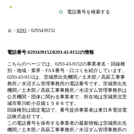
0293
0293439152
電話番号
0293439152/0293-43-9152
の情報
こちらのページでは、
0293-43-9152
の事業者名・回線種
別・地域・業界・FAX番号・口コミを紹介しています。
0293-43-9152
は、
茨城県出先機関／土木部／高萩工事事
務所／水沼ダム管理事務所
の電話番号です。
茨城県出先
機関／土木部／高萩工事事務所／水沼ダム管理事務所は
公共機関・団体
に関わる事業者
で、所在地は茨城県北茨
城市華川町小豆畑１５８６
です。
回線種別は
固定電話
で、番号提供事業者は
東日本電信電
話株式会社
です。
この電話番号を保有する事業者の最新情報は
茨城県出先
機関／土木部／高萩工事事務所／水沼ダム管理事務所
の