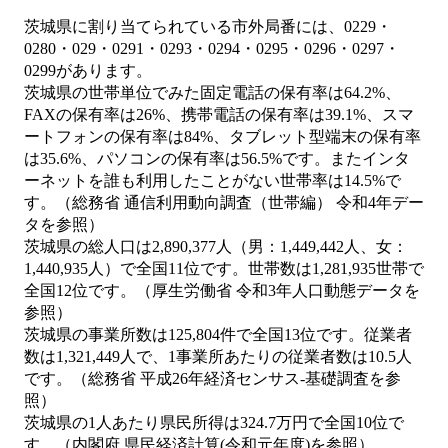
茨城県に割り当てられている市外局番には、0229・
0280・029・0291・0293・0294・0295・0296・0297・
0299があります。
茨城県の世帯単位でみた固定電話の保有率は64.2%、
FAXの保有率は26%、携帯電話の保有率は39.1%、スマ
ートフォンの保有率は84%、タブレット型端末の保有率
は35.6%、パソコンの保有率は56.5%です。またインタ
ーネットを誰も利用したことがない世帯率は14.5%で
す。（総務省 通信利用動向調査（世帯編） 令和4年デー
タを参照）
茨城県の総人口は2,890,377人（男：1,449,442人、女：
1,440,935人）で全国11位です。世帯数は1,281,935世帯で
全国12位です。（厚生労働省 令和3年人口動態データを
参照）
茨城県の事業所数は125,804件で全国13位です。従業者
数は1,321,449人で、1事業所あたりの従業者数は10.5人
です。（総務省 平成26年経済センサス‐基礎調査を参
照）
茨城県の1人あたり県民所得は324.7万円で全国10位で
す。（内閣府 県民経済計算(令和元年度)を参照）