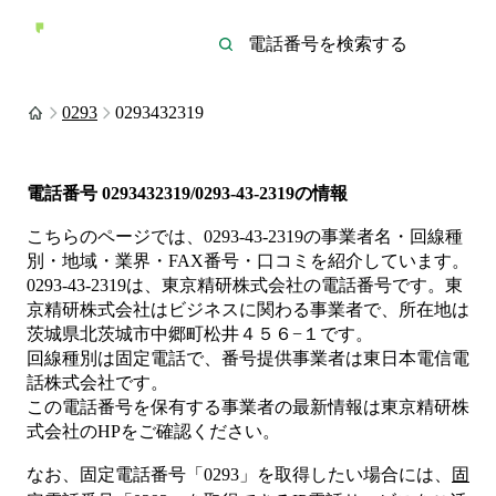
0293
0293432319
電話番号
0293432319/0293-43-2319
の情報
こちらのページでは、
0293-43-2319
の事業者名・回線種
別・地域・業界・FAX番号・口コミを紹介しています。
0293-43-2319
は、
東京精研株式会社
の電話番号です。
東
京精研株式会社は
ビジネス
に関わる事業者
で、所在地は
茨城県北茨城市中郷町松井４５６−１
です。
回線種別は
固定電話
で、番号提供事業者は
東日本電信電
話株式会社
です。
この電話番号を保有する事業者の最新情報は
東京精研株
式会社
のHP
をご確認ください。
なお、固定電話番号「
0293
」を取得したい場合には、
固