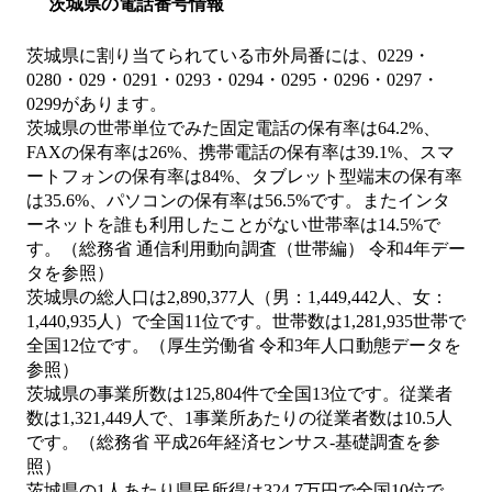
茨城県の電話番号情報
茨城県に割り当てられている市外局番には、0229・
0280・029・0291・0293・0294・0295・0296・0297・
0299があります。
茨城県の世帯単位でみた固定電話の保有率は64.2%、
FAXの保有率は26%、携帯電話の保有率は39.1%、スマ
ートフォンの保有率は84%、タブレット型端末の保有率
は35.6%、パソコンの保有率は56.5%です。またインタ
ーネットを誰も利用したことがない世帯率は14.5%で
す。（総務省 通信利用動向調査（世帯編） 令和4年デー
タを参照）
茨城県の総人口は2,890,377人（男：1,449,442人、女：
1,440,935人）で全国11位です。世帯数は1,281,935世帯で
全国12位です。（厚生労働省 令和3年人口動態データを
参照）
茨城県の事業所数は125,804件で全国13位です。従業者
数は1,321,449人で、1事業所あたりの従業者数は10.5人
です。（総務省 平成26年経済センサス‐基礎調査を参
照）
茨城県の1人あたり県民所得は324.7万円で全国10位で