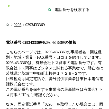
0293
0293433369
電話番号
0293433369/0293-43-3369
の情報
こちらのページでは、
0293-43-3369
の事業者名・回線種
別・地域・業界・FAX番号・口コミを紹介しています。
0293-43-3369
は、
有限会社トス商事
の電話番号です。
有
限会社トス商事は
ビジネス
に関わる事業者
で、所在地は
茨城県北茨城市中郷町上桜井１７２９−２
です。
回線種別は
固定電話
で、番号提供事業者は
東日本電信電
話株式会社
です。
この電話番号を保有する事業者の最新情報は
有限会社ト
ス商事
のHP
をご確認ください。
なお、固定電話番号「
0293
」を取得したい場合には、
固