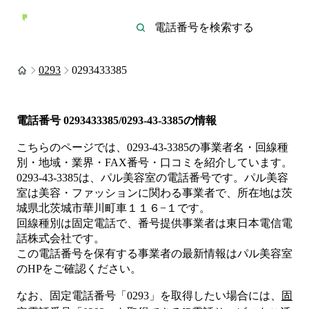
0293
0293433385
電話番号
0293433385/0293-43-3385
の情報
こちらのページでは、
0293-43-3385
の事業者名・回線種
別・地域・業界・FAX番号・口コミを紹介しています。
0293-43-3385
は、
パル美容室
の電話番号です。
パル美容
室は
美容・ファッション
に関わる事業者
で、所在地は茨
城県北茨城市華川町車１１６−１
です。
回線種別は
固定電話
で、番号提供事業者は
東日本電信電
話株式会社
です。
この電話番号を保有する事業者の最新情報は
パル美容室
のHP
をご確認ください。
なお、固定電話番号「
0293
」を取得したい場合には、
固