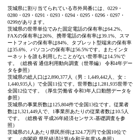
茨城県に割り当てられている市外局番には、0229・
0280・029・0291・0293・0294・0295・0296・0297・
0299があります。
茨城県の世帯単位でみた固定電話の保有率は64.2%、
FAXの保有率は26%、携帯電話の保有率は39.1%、スマ
ートフォンの保有率は84%、タブレット型端末の保有率
は35.6%、パソコンの保有率は56.5%です。またインタ
ーネットを誰も利用したことがない世帯率は14.5%で
す。（総務省 通信利用動向調査（世帯編） 令和4年デー
タを参照）
茨城県の総人口は2,890,377人（男：1,449,442人、女：
1,440,935人）で全国11位です。世帯数は1,281,935世帯で
全国12位です。（厚生労働省 令和3年人口動態データを
参照）
茨城県の事業所数は125,804件で全国13位です。従業者
数は1,321,449人で、1事業所あたりの従業者数は10.5人
です。（総務省 平成26年経済センサス‐基礎調査を参
照）
茨城県の1人あたり県民所得は324.7万円で全国10位で
す。（内閣府 県民経済計算(令和元年度)を参照）