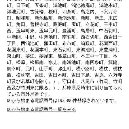
町、日下町、五条町、鴻池町、鴻池徳庵町、鴻池本町、
鴻池元町、古箕輪、桜町、四条町、島之内、下六万寺
町、昭和町、新池島町、新鴻池町、新町、新庄、末広
町、角田、善根寺町、鷹殿町、宝町、立花町、玉串町
西、玉串町東、玉串元町、豊浦町、鳥居町、中石切町、
中新開、中野、中鴻池町、南荘町、西石切町、西岩田一
丁目、西鴻池町、額田町、布市町、箱殿町、花園西町、
花園東町、花園本町、東石切町、東鴻池町、東豊浦町、
東山町、菱江、菱屋東、瓢箪山町、本庄中一丁目、本
町、松原、松原南、水走、南鴻池町、南四条町、箕輪、
御幸町、元町、山手町、弥生町、横小路町、横枕、横枕
西、横枕南、吉田、吉田本町、吉田下島、吉原、六万寺
町及び若草町を除く。）、守口市、八尾市（竹渕、竹渕
西及び竹渕東に限る。）、兵庫県尼崎市
に割り当てられ
ている市外局番です。
06から始まる電話番号は193,396件登録されています。
06から始まる電話番号一覧をみる