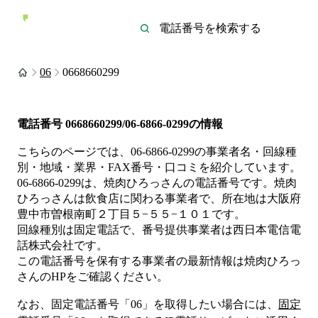
06
0668660299
電話番号
0668660299/06-6866-0299
の情報
こちらのページでは、
06-6866-0299
の事業者名・回線種
別・地域・業界・FAX番号・口コミを紹介しています。
06-6866-0299
は、
焼肉ひろっさん
の電話番号です。
焼肉
ひろっさんは
飲食店
に関わる事業者
で、所在地は大阪府
豊中市曽根南町２丁目５−５５−１０１
です。
回線種別は
固定電話
で、番号提供事業者は
西日本電信電
話株式会社
です。
この電話番号を保有する事業者の最新情報は
焼肉ひろっ
さん
のHP
をご確認ください。
なお、固定電話番号「
06
」を取得したい場合には、
固定