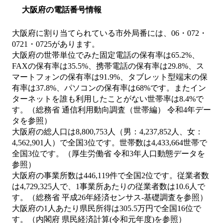
大阪府の電話番号情報
大阪府に割り当てられている市外局番には、06・072・
0721・0725があります。
大阪府の世帯単位でみた固定電話の保有率は65.2%、
FAXの保有率は35.5%、携帯電話の保有率は29.8%、ス
マートフォンの保有率は91.9%、タブレット型端末の保
有率は37.8%、パソコンの保有率は68%です。またイン
ターネットを誰も利用したことがない世帯率は8.4%で
す。（総務省 通信利用動向調査（世帯編） 令和4年デー
タを参照）
大阪府の総人口は8,800,753人（男：4,237,852人、女：
4,562,901人）で全国3位です。世帯数は4,433,664世帯で
全国3位です。（厚生労働省 令和3年人口動態データを
参照）
大阪府の事業所数は446,119件で全国2位です。従業者数
は4,729,325人で、1事業所あたりの従業者数は10.6人で
す。（総務省 平成26年経済センサス‐基礎調査を参照）
大阪府の1人あたり県民所得は305.5万円で全国16位で
す。（内閣府 県民経済計算(令和元年度)を参照）