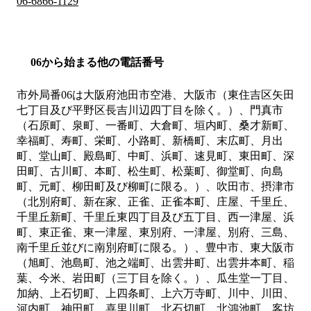
06-6866-1129
06から始まる他の電話番号
市外局番
06
は
大阪府池田市空港、大阪市（東住吉区矢田
七丁目及び平野区長吉川辺四丁目を除く。）、門真市
（石原町、泉町、一番町、大倉町、垣内町、桑才新町、
幸福町、寿町、栄町、小路町、新橋町、末広町、月出
町、堂山町、殿島町、中町、浜町、速見町、東田町、深
田町、古川町、本町、松生町、松葉町、御堂町、向島
町、元町、柳田町及び柳町に限る。）、吹田市、摂津市
（北別府町、新在家、正雀、正雀本町、庄屋、千里丘、
千里丘新町、千里丘東四丁目及び五丁目、西一津屋、浜
町、東正雀、東一津屋、東別府、一津屋、別府、三島、
南千里丘並びに南別府町に限る。）、豊中市、東大阪市
（旭町、池島町、池之端町、出雲井町、出雲井本町、稲
葉、今米、岩田町（三丁目を除く。）、瓜生堂一丁目、
加納、上石切町、上四条町、上六万寺町、川中、川田、
河内町、神田町、喜里川町、北石切町、北鴻池町、客坊