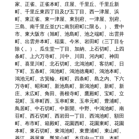
家、正雀、正雀本町、庄屋、千里丘、千里丘新
町、千里丘東四丁目及び五丁目、西一津屋、浜
町、東正雀、東一津屋、東別府、一津屋、別府、
三島、南千里丘並びに南別府町に限る。）、豊中
市、東大阪市（旭町、池島町、池之端町、出雲井
町、出雲井本町、稲葉、今米、岩田町（三丁目を
除く。）、瓜生堂一丁目、加納、上石切町、上四
条町、上六万寺町、川中、川田、河内町、神田
町、喜里川町、北石切町、北鴻池町、客坊町、日
下町、五条町、鴻池町、鴻池徳庵町、鴻池本町、
鴻池元町、古箕輪、桜町、四条町、島之内、下六
万寺町、昭和町、新池島町、新鴻池町、新町、新
庄、末広町、角田、善根寺町、鷹殿町、宝町、立
花町、玉串町西、玉串町東、玉串元町、豊浦町、
鳥居町、中石切町、中新開、中野、中鴻池町、南
荘町、西石切町、西岩田一丁目、西鴻池町、額田
町、布市町、箱殿町、花園西町、花園東町、花園
本町、東石切町、東鴻池町、東豊浦町、東山町、
菱江、菱屋東、瓢箪山町、本庄中一丁目、本町、