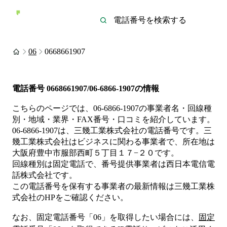
06
0668661907
電話番号
0668661907/06-6866-1907
の情報
こちらのページでは、
06-6866-1907
の事業者名・回線種
別・地域・業界・FAX番号・口コミを紹介しています。
06-6866-1907
は、
三幾工業株式会社
の電話番号です。
三
幾工業株式会社は
ビジネス
に関わる事業者
で、所在地は
大阪府豊中市服部西町５丁目１７−２０
です。
回線種別は
固定電話
で、番号提供事業者は
西日本電信電
話株式会社
です。
この電話番号を保有する事業者の最新情報は
三幾工業株
式会社
のHP
をご確認ください。
なお、固定電話番号「
06
」を取得したい場合には、
固定