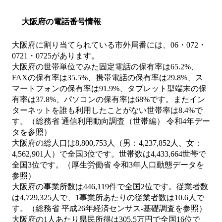
大阪府の電話番号情報
大阪府に割り当てられている市外局番には、06・072・
0721・0725があります。
大阪府の世帯単位でみた固定電話の保有率は65.2%、
FAXの保有率は35.5%、携帯電話の保有率は29.8%、ス
マートフォンの保有率は91.9%、タブレット型端末の保
有率は37.8%、パソコンの保有率は68%です。またイン
ターネットを誰も利用したことがない世帯率は8.4%で
す。（総務省 通信利用動向調査（世帯編） 令和4年デー
タを参照）
大阪府の総人口は8,800,753人（男：4,237,852人、女：
4,562,901人）で全国3位です。世帯数は4,433,664世帯で
全国3位です。（厚生労働省 令和3年人口動態データを
参照）
大阪府の事業所数は446,119件で全国2位です。従業者数
は4,729,325人で、1事業所あたりの従業者数は10.6人で
す。（総務省 平成26年経済センサス‐基礎調査を参照）
大阪府の1人あたり県民所得は305.5万円で全国16位で