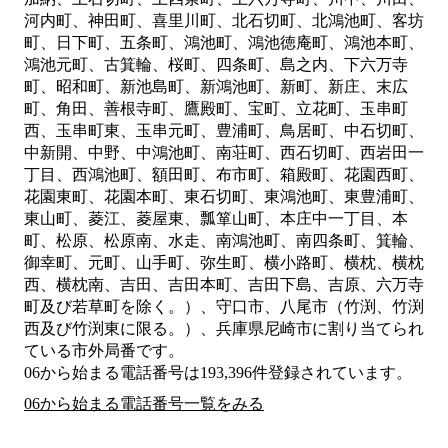
河内町、神田町、喜里川町、北石切町、北鴻池町、客坊
町、日下町、五条町、鴻池町、鴻池徳庵町、鴻池本町、
鴻池元町、古箕輪、桜町、四条町、島之内、下六万寺
町、昭和町、新池島町、新鴻池町、新町、新庄、末広
町、角田、善根寺町、鷹殿町、宝町、立花町、玉串町
西、玉串町東、玉串元町、豊浦町、鳥居町、中石切町、
中新開、中野、中鴻池町、南荘町、西石切町、西岩田一
丁目、西鴻池町、額田町、布市町、箱殿町、花園西町、
花園東町、花園本町、東石切町、東鴻池町、東豊浦町、
東山町、菱江、菱屋東、瓢箪山町、本庄中一丁目、本
町、松原、松原南、水走、南鴻池町、南四条町、箕輪、
御幸町、元町、山手町、弥生町、横小路町、横枕、横枕
西、横枕南、吉田、吉田本町、吉田下島、吉原、六万寺
町及び若草町を除く。）、守口市、八尾市（竹渕、竹渕
西及び竹渕東に限る。）、兵庫県尼崎市
に割り当てられ
ている市外局番です。
06から始まる電話番号は193,396件登録されています。
06から始まる電話番号一覧をみる