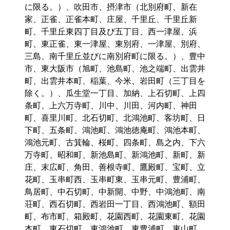
に限る。）、吹田市、摂津市（北別府町、新在
家、正雀、正雀本町、庄屋、千里丘、千里丘新
町、千里丘東四丁目及び五丁目、西一津屋、浜
町、東正雀、東一津屋、東別府、一津屋、別府、
三島、南千里丘並びに南別府町に限る。）、豊中
市、東大阪市（旭町、池島町、池之端町、出雲井
町、出雲井本町、稲葉、今米、岩田町（三丁目を
除く。）、瓜生堂一丁目、加納、上石切町、上四
条町、上六万寺町、川中、川田、河内町、神田
町、喜里川町、北石切町、北鴻池町、客坊町、日
下町、五条町、鴻池町、鴻池徳庵町、鴻池本町、
鴻池元町、古箕輪、桜町、四条町、島之内、下六
万寺町、昭和町、新池島町、新鴻池町、新町、新
庄、末広町、角田、善根寺町、鷹殿町、宝町、立
花町、玉串町西、玉串町東、玉串元町、豊浦町、
鳥居町、中石切町、中新開、中野、中鴻池町、南
荘町、西石切町、西岩田一丁目、西鴻池町、額田
町、布市町、箱殿町、花園西町、花園東町、花園
本町、東石切町、東鴻池町、東豊浦町、東山町、