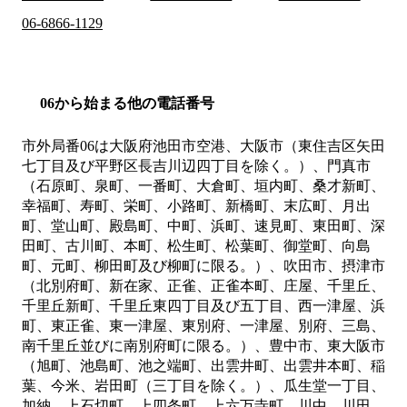
06-6866-1129
06から始まる他の電話番号
市外局番
06
は
大阪府池田市空港、大阪市（東住吉区矢田
七丁目及び平野区長吉川辺四丁目を除く。）、門真市
（石原町、泉町、一番町、大倉町、垣内町、桑才新町、
幸福町、寿町、栄町、小路町、新橋町、末広町、月出
町、堂山町、殿島町、中町、浜町、速見町、東田町、深
田町、古川町、本町、松生町、松葉町、御堂町、向島
町、元町、柳田町及び柳町に限る。）、吹田市、摂津市
（北別府町、新在家、正雀、正雀本町、庄屋、千里丘、
千里丘新町、千里丘東四丁目及び五丁目、西一津屋、浜
町、東正雀、東一津屋、東別府、一津屋、別府、三島、
南千里丘並びに南別府町に限る。）、豊中市、東大阪市
（旭町、池島町、池之端町、出雲井町、出雲井本町、稲
葉、今米、岩田町（三丁目を除く。）、瓜生堂一丁目、
加納、上石切町、上四条町、上六万寺町、川中、川田、