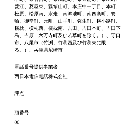
菱江、菱屋東、瓢箪山町、本庄中一丁目、本町、
松原、松原南、水走、南鴻池町、南四条町、箕
輪、御幸町、元町、山手町、弥生町、横小路町、
横枕、横枕西、横枕南、吉田、吉田本町、吉田下
島、吉原、六万寺町及び若草町を除く。）、守口
市、八尾市（竹渕、竹渕西及び竹渕東に限
る。）、兵庫県尼崎市
電話番号提供事業者
西日本電信電話株式会社
評点
頭番号
06