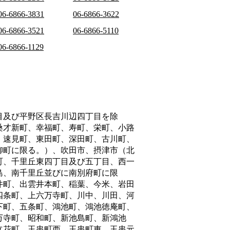
06-6866-3831
06-6866-3622
06-6866-3521
06-6866-5110
06-6866-1129
目及び平野区長吉川辺四丁目を除
桑才新町、幸福町、寿町、栄町、小路
、速見町、東田町、深田町、古川町、
柳町に限る。）、吹田市、摂津市（北
町、千里丘東四丁目及び五丁目、西一
島、南千里丘並びに南別府町に限
井町、出雲井本町、稲葉、今米、岩田
四条町、上六万寺町、川中、川田、河
下町、五条町、鴻池町、鴻池徳庵町、
万寺町、昭和町、新池島町、新鴻池
立花町、玉串町西、玉串町東、玉串元