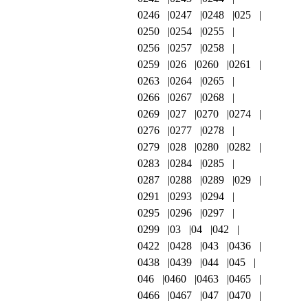
0246
0247
0248
025
0250
0254
0255
0256
0257
0258
0259
026
0260
0261
0263
0264
0265
0266
0267
0268
0269
027
0270
0274
0276
0277
0278
0279
028
0280
0282
0283
0284
0285
0287
0288
0289
029
0291
0293
0294
0295
0296
0297
0299
03
04
042
0422
0428
043
0436
0438
0439
044
045
046
0460
0463
0465
0466
0467
047
0470