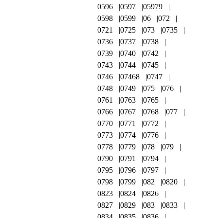
0596
0597
05979
0598
0599
06
072
0721
0725
073
0735
0736
0737
0738
0739
0740
0742
0743
0744
0745
0746
07468
0747
0748
0749
075
076
0761
0763
0765
0766
0767
0768
077
0770
0771
0772
0773
0774
0776
0778
0779
078
079
0790
0791
0794
0795
0796
0797
0798
0799
082
0820
0823
0824
0826
0827
0829
083
0833
0834
0835
0836