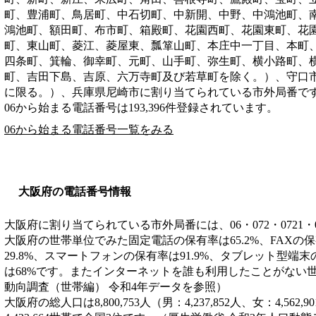
町、豊浦町、鳥居町、中石切町、中新開、中野、中鴻池町、
鴻池町、額田町、布市町、箱殿町、花園西町、花園東町、花
町、東山町、菱江、菱屋東、瓢箪山町、本庄中一丁目、本町
四条町、箕輪、御幸町、元町、山手町、弥生町、横小路町、
町、吉田下島、吉原、六万寺町及び若草町を除く。）、守口
に限る。）、兵庫県尼崎市
に割り当てられている市外局番で
06から始まる電話番号は193,396件登録されています。
06から始まる電話番号一覧をみる
大阪府の電話番号情報
大阪府に割り当てられている市外局番には、06・072・0721・
大阪府の世帯単位でみた固定電話の保有率は65.2%、FAXの保
29.8%、スマートフォンの保有率は91.9%、タブレット型端末
は68%です。またインターネットを誰も利用したことがない世帯
動向調査（世帯編） 令和4年データを参照）
大阪府の総人口は8,800,753人（男：4,237,852人、女：4,5