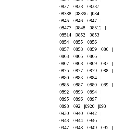
0837
0838
08387
08388
08396
084
0845
0846
0847
08477
0848
08512
08514
0852
0853
0854
0855
0856
0857
0858
0859
086
0863
0865
0866
0867
0868
0869
087
0875
0877
0879
088
0880
0883
0884
0885
0887
0889
089
0892
0893
0894
0895
0896
0897
0898
092
0920
093
0930
0940
0942
0943
0944
0946
0947
0948
0949
095