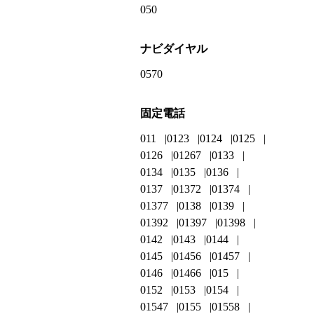
050
ナビダイヤル
0570
固定電話
011
0123
0124
0125
0126
01267
0133
0134
0135
0136
0137
01372
01374
01377
0138
0139
01392
01397
01398
0142
0143
0144
0145
01456
01457
0146
01466
015
0152
0153
0154
01547
0155
01558