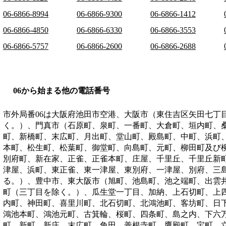
06-6866-8994
06-6866-9300
06-6866-1412
06-6866-4850
06-6866-6330
06-6866-3553
06-6866-5757
06-6866-2600
06-6866-2688
06から始まる他の電話番号
市外局番
06
は
大阪府池田市空港、大阪市（東住吉区矢田七丁
く。）、門真市（石原町、泉町、一番町、大倉町、垣内町、
町、新橋町、末広町、月出町、堂山町、殿島町、中町、浜町
本町、松生町、松葉町、御堂町、向島町、元町、柳田町及び
別府町、新在家、正雀、正雀本町、庄屋、千里丘、千里丘新
津屋、浜町、東正雀、東一津屋、東別府、一津屋、別府、三
る。）、豊中市、東大阪市（旭町、池島町、池之端町、出雲
町（三丁目を除く。）、瓜生堂一丁目、加納、上石切町、上
内町、神田町、喜里川町、北石切町、北鴻池町、客坊町、日
鴻池本町、鴻池元町、古箕輪、桜町、四条町、島之内、下六
町、新町、新庄、末広町、角田、善根寺町、鷹殿町、宝町、