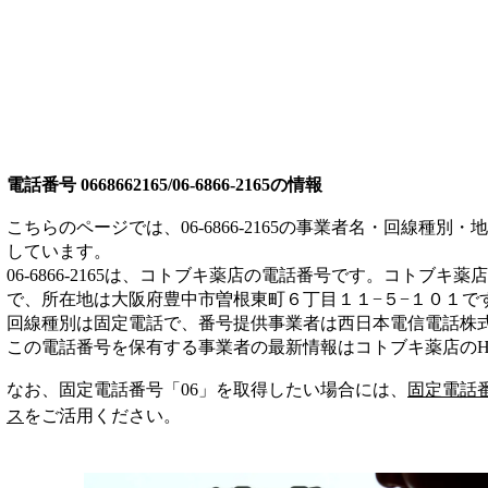
電話番号
0668662165/06-6866-2165
の情報
こちらのページでは、
06-6866-2165
の事業者名・回線種別・地
しています。
06-6866-2165
は、
コトブキ薬店
の電話番号です。
コトブキ薬店
で、所在地は大阪府豊中市曽根東町６丁目１１−５−１０１
で
回線種別は
固定電話
で、番号提供事業者は
西日本電信電話株
この電話番号を保有する事業者の最新情報は
コトブキ薬店
のH
なお、固定電話番号「
06
」を取得したい場合には、
固定電話
ス
をご活用ください。