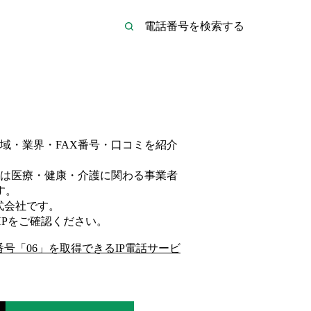
域・業界・FAX番号・口コミを紹介
は
医療・健康・介護
に関わる事業者
す。
式会社
です。
P
をご確認ください。
番号「
06
」を取得できるIP電話サービ