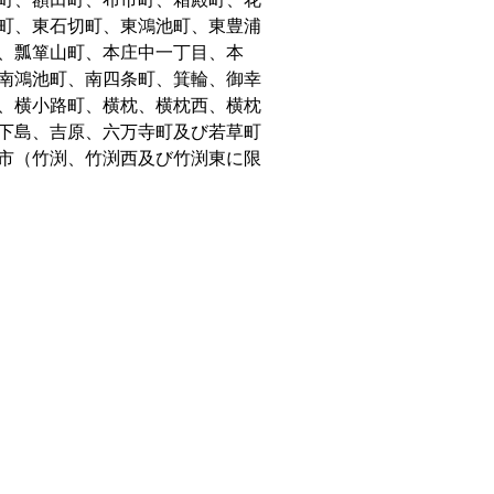
町、東石切町、東鴻池町、東豊浦
、瓢箪山町、本庄中一丁目、本
南鴻池町、南四条町、箕輪、御幸
、横小路町、横枕、横枕西、横枕
下島、吉原、六万寺町及び若草町
市（竹渕、竹渕西及び竹渕東に限