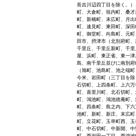
長吉川辺四丁目を除く。）
町、大倉町、垣内町、桑才
町、新橋町、末広町、月出
町、速見町、東田町、深田
町、御堂町、向島町、元町
田市、摂津市（北別府町、
千里丘、千里丘新町、千里
屋、浜町、東正雀、東一津
島、南千里丘並びに南別府
（旭町、池島町、池之端町
今米、岩田町（三丁目を除
石切町、上四条町、上六万
町、喜里川町、北石切町、
町、鴻池町、鴻池徳庵町、
町、四条町、島之内、下六
池町、新町、新庄、末広町
町、立花町、玉串町西、玉
町、中石切町、中新開、中
町、西岩田一丁目、西鴻池