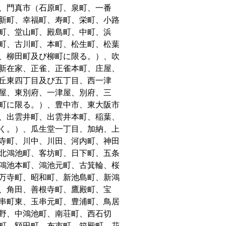
、門真市（石原町、泉町、一番
新町、幸福町、寿町、栄町、小路
町、堂山町、殿島町、中町、浜
町、古川町、本町、松生町、松葉
、柳田町及び柳町に限る。）、吹
新在家、正雀、正雀本町、庄屋、
丘東四丁目及び五丁目、西一津
屋、東別府、一津屋、別府、三
町に限る。）、豊中市、東大阪市
、出雲井町、出雲井本町、稲葉、
く。）、瓜生堂一丁目、加納、上
寺町、川中、川田、河内町、神田
北鴻池町、客坊町、日下町、五条
鴻池本町、鴻池元町、古箕輪、桜
万寺町、昭和町、新池島町、新鴻
、角田、善根寺町、鷹殿町、宝
串町東、玉串元町、豊浦町、鳥居
野、中鴻池町、南荘町、西石切
町、額田町、布市町、箱殿町、花