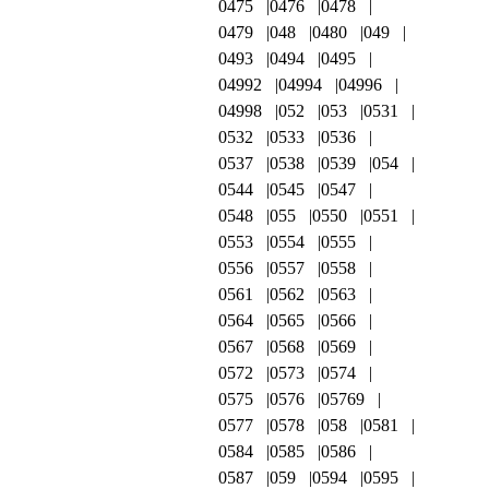
0475
0476
0478
0479
048
0480
049
0493
0494
0495
04992
04994
04996
04998
052
053
0531
0532
0533
0536
0537
0538
0539
054
0544
0545
0547
0548
055
0550
0551
0553
0554
0555
0556
0557
0558
0561
0562
0563
0564
0565
0566
0567
0568
0569
0572
0573
0574
0575
0576
05769
0577
0578
058
0581
0584
0585
0586
0587
059
0594
0595