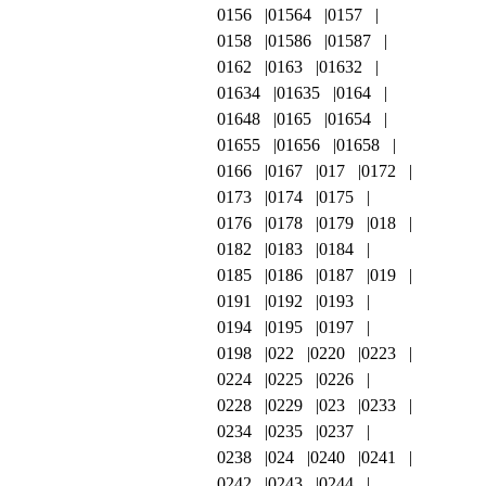
0156
01564
0157
0158
01586
01587
0162
0163
01632
01634
01635
0164
01648
0165
01654
01655
01656
01658
0166
0167
017
0172
0173
0174
0175
0176
0178
0179
018
0182
0183
0184
0185
0186
0187
019
0191
0192
0193
0194
0195
0197
0198
022
0220
0223
0224
0225
0226
0228
0229
023
0233
0234
0235
0237
0238
024
0240
0241
0242
0243
0244