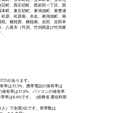
南荘町、西石切町、西岩田一丁目、西
園本町、東石切町、東鴻池町、東豊浦
、松原、松原南、水走、南鴻池町、南
横枕、横枕西、横枕南、吉田、吉田本
市、八尾市（竹渕、竹渕西及び竹渕東
す。
0725があります。
有率は35.5%、携帯電話の保有率は
の保有率は37.8%、パソコンの保有率
率は8.4%です。（総務省 通信利用
62,901人）で全国3位です。世帯数は