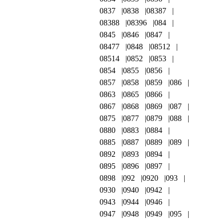
0837
0838
08387
08388
08396
084
0845
0846
0847
08477
0848
08512
08514
0852
0853
0854
0855
0856
0857
0858
0859
086
0863
0865
0866
0867
0868
0869
087
0875
0877
0879
088
0880
0883
0884
0885
0887
0889
089
0892
0893
0894
0895
0896
0897
0898
092
0920
093
0930
0940
0942
0943
0944
0946
0947
0948
0949
095