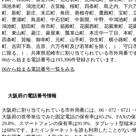
鴻池本町、鴻池元町、古箕輪、桜町、四条町、島之内、下六
町、新町、新庄、末広町、角田、善根寺町、鷹殿町、宝町、
町、豊浦町、鳥居町、中石切町、中新開、中野、中鴻池町、
鴻池町、額田町、布市町、箱殿町、花園西町、花園東町、花
町、東山町、菱江、菱屋東、瓢箪山町、本庄中一丁目、本町
四条町、箕輪、御幸町、元町、山手町、弥生町、横小路町、
町、吉田下島、吉原、六万寺町及び若草町を除く。）、守口
に限る。）、兵庫県尼崎市
に割り当てられている市外局番で
06から始まる電話番号は193,396件登録されています。
06から始まる電話番号一覧をみる
大阪府の電話番号情報
大阪府に割り当てられている市外局番には、06・072・0721・
大阪府の世帯単位でみた固定電話の保有率は65.2%、FAXの保
29.8%、スマートフォンの保有率は91.9%、タブレット型端末
は68%です。またインターネットを誰も利用したことがない世帯