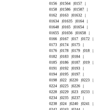
0156
01564
0157
0158
01586
01587
0162
0163
01632
01634
01635
0164
01648
0165
01654
01655
01656
01658
0166
0167
017
0172
0173
0174
0175
0176
0178
0179
018
0182
0183
0184
0185
0186
0187
019
0191
0192
0193
0194
0195
0197
0198
022
0220
0223
0224
0225
0226
0228
0229
023
0233
0234
0235
0237
0238
024
0240
0241
0242
0243
0244