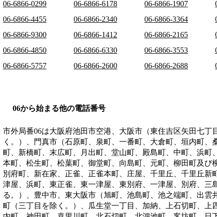
06-6866-0299
06-6866-6178
06-6866-1907
06-6866-4455
06-6866-2340
06-6866-3364
06-6866-9300
06-6866-1412
06-6866-2165
06-6866-4850
06-6866-6330
06-6866-3553
06-6866-5757
06-6866-2600
06-6866-2688
06から始まる他の電話番号
市外局番
06
は
大阪府池田市空港、大阪市（東住吉区矢田七丁
く。）、門真市（石原町、泉町、一番町、大倉町、垣内町、
町、新橋町、末広町、月出町、堂山町、殿島町、中町、浜町
本町、松生町、松葉町、御堂町、向島町、元町、柳田町及び
別府町、新在家、正雀、正雀本町、庄屋、千里丘、千里丘新
津屋、浜町、東正雀、東一津屋、東別府、一津屋、別府、三
る。）、豊中市、東大阪市（旭町、池島町、池之端町、出雲
町（三丁目を除く。）、瓜生堂一丁目、加納、上石切町、上
内町、神田町、喜里川町、北石切町、北鴻池町、客坊町、日