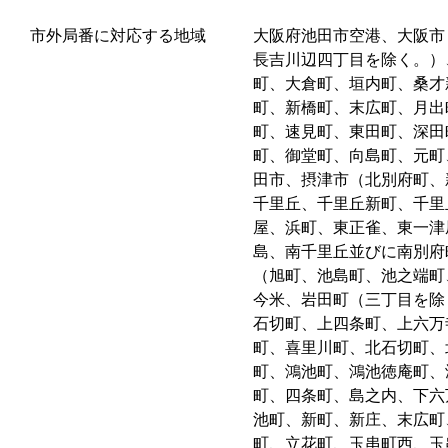
市外局番に対応する地域
大阪府池田市空港、大阪市
長吉川辺四丁目を除く。）
町、大倉町、垣内町、桑才
町、新橋町、末広町、月出
町、速見町、東田町、深田
町、御堂町、向島町、元町
田市、摂津市（北別府町、
千里丘、千里丘新町、千里
屋、浜町、東正雀、東一津
島、南千里丘並びに南別府
（旭町、池島町、池之端町
今米、岩田町（三丁目を除
石切町、上四条町、上六万
町、喜里川町、北石切町、
町、鴻池町、鴻池徳庵町、
町、四条町、島之内、下六
池町、新町、新庄、末広町
町、立花町、玉串町西、玉