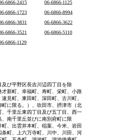
06-6866-2415
06-6866-1125
06-6866-1723
06-6866-8994
06-6866-3831
06-6866-3622
06-6866-3521
06-6866-5110
06-6866-1129
目及び平野区長吉川辺四丁目を除
桑才新町、幸福町、寿町、栄町、小路
、速見町、東田町、深田町、古川町、
柳町に限る。）、吹田市、摂津市（北
町、千里丘東四丁目及び五丁目、西一
島、南千里丘並びに南別府町に限
井町、出雲井本町、稲葉、今米、岩田
四条町、上六万寺町、川中、川田、河
下町、五条町、鴻池町、鴻池徳庵町、