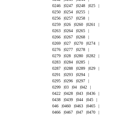
0246
0247
0248
025
0250
0254
0255
0256
0257
0258
0259
026
0260
0261
0263
0264
0265
0266
0267
0268
0269
027
0270
0274
0276
0277
0278
0279
028
0280
0282
0283
0284
0285
0287
0288
0289
029
0291
0293
0294
0295
0296
0297
0299
03
04
042
0422
0428
043
0436
0438
0439
044
045
046
0460
0463
0465
0466
0467
047
0470