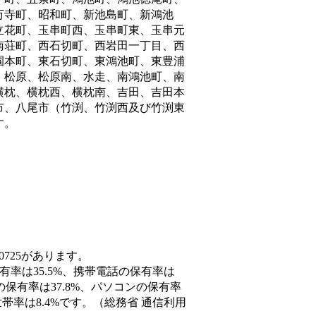
万寺町、昭和町、新池島町、新鴻池
立花町、玉串町西、玉串町東、玉串元
南荘町、西石切町、西岩田一丁目、西
園本町、東石切町、東鴻池町、東豊浦
、松原、松原南、水走、南鴻池町、南
横枕、横枕西、横枕南、吉田、吉田本
市、八尾市（竹渕、竹渕西及び竹渕東
す。
0725があります。
有率は35.5%、携帯電話の保有率は
の保有率は37.8%、パソコンの保有率
率は8.4%です。（総務省 通信利用