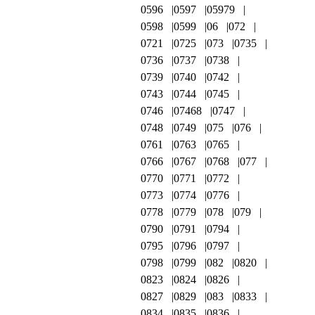
0596
0597
05979
0598
0599
06
072
0721
0725
073
0735
0736
0737
0738
0739
0740
0742
0743
0744
0745
0746
07468
0747
0748
0749
075
076
0761
0763
0765
0766
0767
0768
077
0770
0771
0772
0773
0774
0776
0778
0779
078
079
0790
0791
0794
0795
0796
0797
0798
0799
082
0820
0823
0824
0826
0827
0829
083
0833
0834
0835
0836