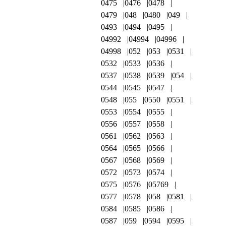
0475
0476
0478
0479
048
0480
049
0493
0494
0495
04992
04994
04996
04998
052
053
0531
0532
0533
0536
0537
0538
0539
054
0544
0545
0547
0548
055
0550
0551
0553
0554
0555
0556
0557
0558
0561
0562
0563
0564
0565
0566
0567
0568
0569
0572
0573
0574
0575
0576
05769
0577
0578
058
0581
0584
0585
0586
0587
059
0594
0595