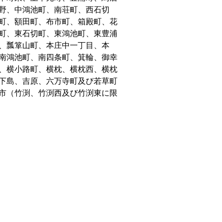
野、中鴻池町、南荘町、西石切
町、額田町、布市町、箱殿町、花
町、東石切町、東鴻池町、東豊浦
、瓢箪山町、本庄中一丁目、本
南鴻池町、南四条町、箕輪、御幸
、横小路町、横枕、横枕西、横枕
下島、吉原、六万寺町及び若草町
市（竹渕、竹渕西及び竹渕東に限