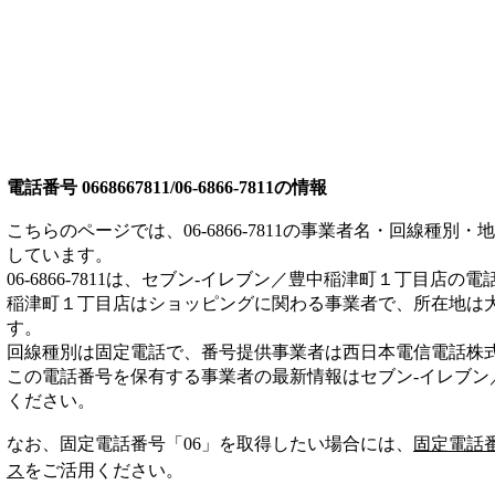
電話番号
0668667811/06-6866-7811
の情報
こちらのページでは、
06-6866-7811
の事業者名・回線種別・地
しています。
06-6866-7811
は、
セブン‐イレブン／豊中稲津町１丁目店
の電
稲津町１丁目店は
ショッピング
に関わる事業者
で、所在地は
す。
回線種別は
固定電話
で、番号提供事業者は
西日本電信電話株
この電話番号を保有する事業者の最新情報は
セブン‐イレブ
ください。
なお、固定電話番号「
06
」を取得したい場合には、
固定電話
ス
をご活用ください。