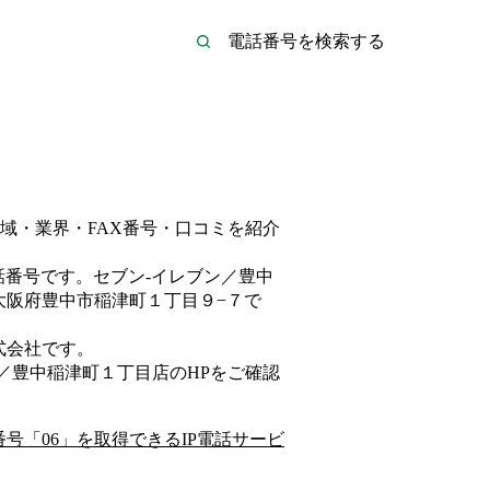
域・業界・FAX番号・口コミを紹介
話番号です。
セブン‐イレブン／豊中
大阪府豊中市稲津町１丁目９−７
で
式会社
です。
ン／豊中稲津町１丁目店
のHP
をご確認
番号「
06
」を取得できるIP電話サービ