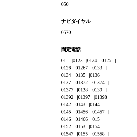
050
ナビダイヤル
0570
固定電話
011
0123
0124
0125
0126
01267
0133
0134
0135
0136
0137
01372
01374
01377
0138
0139
01392
01397
01398
0142
0143
0144
0145
01456
01457
0146
01466
015
0152
0153
0154
01547
0155
01558