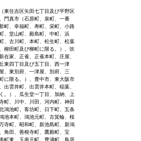
（東住吉区矢田七丁目及び平野区
、門真市（石原町、泉町、一番
新町、幸福町、寿町、栄町、小路
町、堂山町、殿島町、中町、浜
町、古川町、本町、松生町、松葉
、柳田町及び柳町に限る。）、吹
新在家、正雀、正雀本町、庄屋、
丘東四丁目及び五丁目、西一津
屋、東別府、一津屋、別府、三
町に限る。）、豊中市、東大阪市
、出雲井町、出雲井本町、稲葉、
く。）、瓜生堂一丁目、加納、上
寺町、川中、川田、河内町、神田
北鴻池町、客坊町、日下町、五条
鴻池本町、鴻池元町、古箕輪、桜
万寺町、昭和町、新池島町、新鴻
、角田、善根寺町、鷹殿町、宝
串町東、玉串元町、豊浦町、鳥居