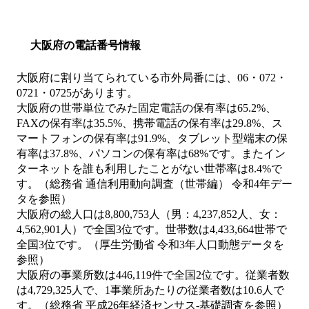
大阪府の電話番号情報
大阪府に割り当てられている市外局番には、06・072・
0721・0725があります。
大阪府の世帯単位でみた固定電話の保有率は65.2%、
FAXの保有率は35.5%、携帯電話の保有率は29.8%、ス
マートフォンの保有率は91.9%、タブレット型端末の保
有率は37.8%、パソコンの保有率は68%です。またイン
ターネットを誰も利用したことがない世帯率は8.4%で
す。（総務省 通信利用動向調査（世帯編） 令和4年デー
タを参照）
大阪府の総人口は8,800,753人（男：4,237,852人、女：
4,562,901人）で全国3位です。世帯数は4,433,664世帯で
全国3位です。（厚生労働省 令和3年人口動態データを
参照）
大阪府の事業所数は446,119件で全国2位です。従業者数
は4,729,325人で、1事業所あたりの従業者数は10.6人で
す。（総務省 平成26年経済センサス‐基礎調査を参照）