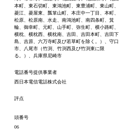
本町、東石切町、東鴻池町、東豊浦町、東山町、
菱江、菱屋東、瓢箪山町、本庄中一丁目、本町、
松原、松原南、水走、南鴻池町、南四条町、箕
輪、御幸町、元町、山手町、弥生町、横小路町、
横枕、横枕西、横枕南、吉田、吉田本町、吉田下
島、吉原、六万寺町及び若草町を除く。）、守口
市、八尾市（竹渕、竹渕西及び竹渕東に限
る。）、兵庫県尼崎市
電話番号提供事業者
西日本電信電話株式会社
評点
頭番号
06