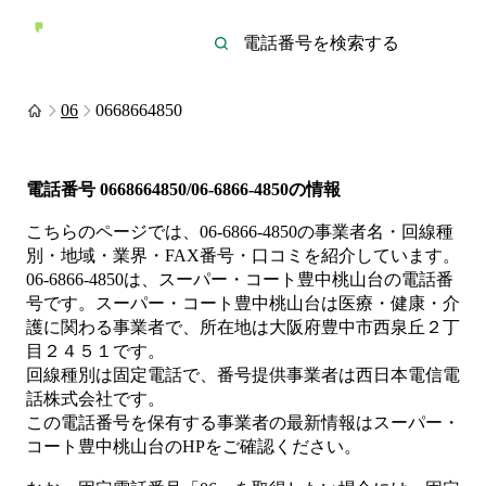
06
0668664850
電話番号
0668664850/06-6866-4850
の情報
こちらのページでは、
06-6866-4850
の事業者名・回線種
別・地域・業界・FAX番号・口コミを紹介しています。
06-6866-4850
は、
スーパー・コート豊中桃山台
の電話番
号です。
スーパー・コート豊中桃山台は
医療・健康・介
護
に関わる事業者
で、所在地は大阪府豊中市西泉丘２丁
目２４５１
です。
回線種別は
固定電話
で、番号提供事業者は
西日本電信電
話株式会社
です。
この電話番号を保有する事業者の最新情報は
スーパー・
コート豊中桃山台
のHP
をご確認ください。