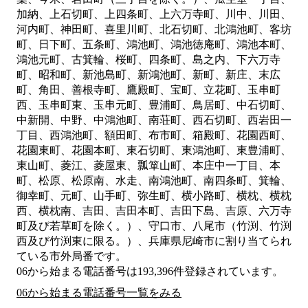
加納、上石切町、上四条町、上六万寺町、川中、川田、
河内町、神田町、喜里川町、北石切町、北鴻池町、客坊
町、日下町、五条町、鴻池町、鴻池徳庵町、鴻池本町、
鴻池元町、古箕輪、桜町、四条町、島之内、下六万寺
町、昭和町、新池島町、新鴻池町、新町、新庄、末広
町、角田、善根寺町、鷹殿町、宝町、立花町、玉串町
西、玉串町東、玉串元町、豊浦町、鳥居町、中石切町、
中新開、中野、中鴻池町、南荘町、西石切町、西岩田一
丁目、西鴻池町、額田町、布市町、箱殿町、花園西町、
花園東町、花園本町、東石切町、東鴻池町、東豊浦町、
東山町、菱江、菱屋東、瓢箪山町、本庄中一丁目、本
町、松原、松原南、水走、南鴻池町、南四条町、箕輪、
御幸町、元町、山手町、弥生町、横小路町、横枕、横枕
西、横枕南、吉田、吉田本町、吉田下島、吉原、六万寺
町及び若草町を除く。）、守口市、八尾市（竹渕、竹渕
西及び竹渕東に限る。）、兵庫県尼崎市
に割り当てられ
ている市外局番です。
06から始まる電話番号は193,396件登録されています。
06から始まる電話番号一覧をみる