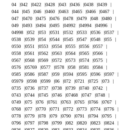
04
042
0422
0428
043
0436
0438
0439
044
045
046
0460
0463
0465
0466
0467
047
0470
0475
0476
0478
0479
048
0480
049
0493
0494
0495
04992
04994
04996
04998
052
053
0531
0532
0533
0536
0537
0538
0539
054
0544
0545
0547
0548
055
0550
0551
0553
0554
0555
0556
0557
0558
0561
0562
0563
0564
0565
0566
0567
0568
0569
0572
0573
0574
0575
0576
05769
0577
0578
058
0581
0584
0585
0586
0587
059
0594
0595
0596
0597
05979
0598
0599
06
072
0721
0725
073
0735
0736
0737
0738
0739
0740
0742
0743
0744
0745
0746
07468
0747
0748
0749
075
076
0761
0763
0765
0766
0767
0768
077
0770
0771
0772
0773
0774
0776
0778
0779
078
079
0790
0791
0794
0795
0796
0797
0798
0799
082
0820
0823
0824
0826
0827
0829
083
0833
0834
0835
0836