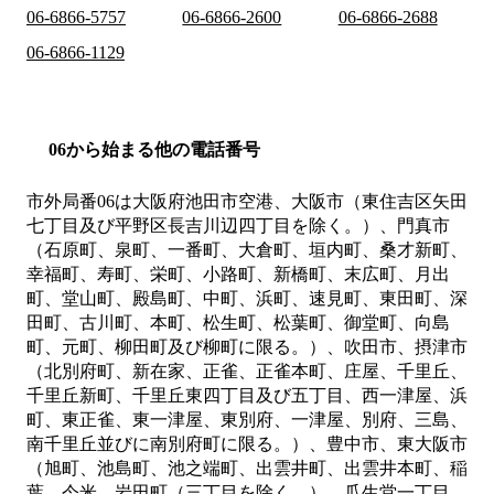
06-6866-5757
06-6866-2600
06-6866-2688
06-6866-1129
06から始まる他の電話番号
市外局番
06
は
大阪府池田市空港、大阪市（東住吉区矢田
七丁目及び平野区長吉川辺四丁目を除く。）、門真市
（石原町、泉町、一番町、大倉町、垣内町、桑才新町、
幸福町、寿町、栄町、小路町、新橋町、末広町、月出
町、堂山町、殿島町、中町、浜町、速見町、東田町、深
田町、古川町、本町、松生町、松葉町、御堂町、向島
町、元町、柳田町及び柳町に限る。）、吹田市、摂津市
（北別府町、新在家、正雀、正雀本町、庄屋、千里丘、
千里丘新町、千里丘東四丁目及び五丁目、西一津屋、浜
町、東正雀、東一津屋、東別府、一津屋、別府、三島、
南千里丘並びに南別府町に限る。）、豊中市、東大阪市
（旭町、池島町、池之端町、出雲井町、出雲井本町、稲
葉、今米、岩田町（三丁目を除く。）、瓜生堂一丁目、