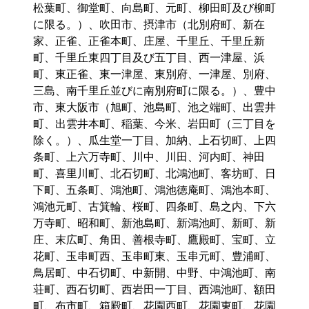
松葉町、御堂町、向島町、元町、柳田町及び柳町
に限る。）、吹田市、摂津市（北別府町、新在
家、正雀、正雀本町、庄屋、千里丘、千里丘新
町、千里丘東四丁目及び五丁目、西一津屋、浜
町、東正雀、東一津屋、東別府、一津屋、別府、
三島、南千里丘並びに南別府町に限る。）、豊中
市、東大阪市（旭町、池島町、池之端町、出雲井
町、出雲井本町、稲葉、今米、岩田町（三丁目を
除く。）、瓜生堂一丁目、加納、上石切町、上四
条町、上六万寺町、川中、川田、河内町、神田
町、喜里川町、北石切町、北鴻池町、客坊町、日
下町、五条町、鴻池町、鴻池徳庵町、鴻池本町、
鴻池元町、古箕輪、桜町、四条町、島之内、下六
万寺町、昭和町、新池島町、新鴻池町、新町、新
庄、末広町、角田、善根寺町、鷹殿町、宝町、立
花町、玉串町西、玉串町東、玉串元町、豊浦町、
鳥居町、中石切町、中新開、中野、中鴻池町、南
荘町、西石切町、西岩田一丁目、西鴻池町、額田
町、布市町、箱殿町、花園西町、花園東町、花園