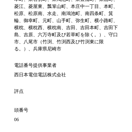
菱江、菱屋東、瓢箪山町、本庄中一丁目、本町、
松原、松原南、水走、南鴻池町、南四条町、箕
輪、御幸町、元町、山手町、弥生町、横小路町、
横枕、横枕西、横枕南、吉田、吉田本町、吉田下
島、吉原、六万寺町及び若草町を除く。）、守口
市、八尾市（竹渕、竹渕西及び竹渕東に限
る。）、兵庫県尼崎市
電話番号提供事業者
西日本電信電話株式会社
評点
頭番号
06