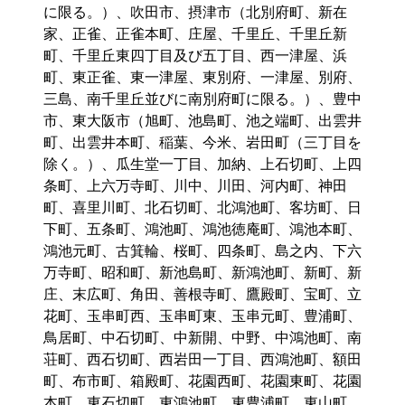
に限る。）、吹田市、摂津市（北別府町、新在
家、正雀、正雀本町、庄屋、千里丘、千里丘新
町、千里丘東四丁目及び五丁目、西一津屋、浜
町、東正雀、東一津屋、東別府、一津屋、別府、
三島、南千里丘並びに南別府町に限る。）、豊中
市、東大阪市（旭町、池島町、池之端町、出雲井
町、出雲井本町、稲葉、今米、岩田町（三丁目を
除く。）、瓜生堂一丁目、加納、上石切町、上四
条町、上六万寺町、川中、川田、河内町、神田
町、喜里川町、北石切町、北鴻池町、客坊町、日
下町、五条町、鴻池町、鴻池徳庵町、鴻池本町、
鴻池元町、古箕輪、桜町、四条町、島之内、下六
万寺町、昭和町、新池島町、新鴻池町、新町、新
庄、末広町、角田、善根寺町、鷹殿町、宝町、立
花町、玉串町西、玉串町東、玉串元町、豊浦町、
鳥居町、中石切町、中新開、中野、中鴻池町、南
荘町、西石切町、西岩田一丁目、西鴻池町、額田
町、布市町、箱殿町、花園西町、花園東町、花園
本町、東石切町、東鴻池町、東豊浦町、東山町、