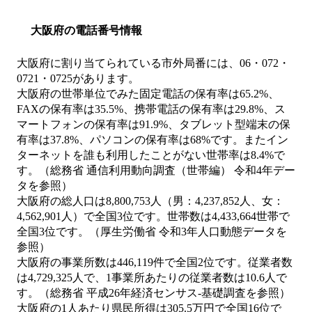
大阪府の電話番号情報
大阪府に割り当てられている市外局番には、06・072・
0721・0725があります。
大阪府の世帯単位でみた固定電話の保有率は65.2%、
FAXの保有率は35.5%、携帯電話の保有率は29.8%、ス
マートフォンの保有率は91.9%、タブレット型端末の保
有率は37.8%、パソコンの保有率は68%です。またイン
ターネットを誰も利用したことがない世帯率は8.4%で
す。（総務省 通信利用動向調査（世帯編） 令和4年デー
タを参照）
大阪府の総人口は8,800,753人（男：4,237,852人、女：
4,562,901人）で全国3位です。世帯数は4,433,664世帯で
全国3位です。（厚生労働省 令和3年人口動態データを
参照）
大阪府の事業所数は446,119件で全国2位です。従業者数
は4,729,325人で、1事業所あたりの従業者数は10.6人で
す。（総務省 平成26年経済センサス‐基礎調査を参照）
大阪府の1人あたり県民所得は305.5万円で全国16位で