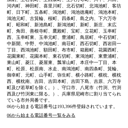
河内町、神田町、喜里川町、北石切町、北鴻池町、客坊
町、日下町、五条町、鴻池町、鴻池徳庵町、鴻池本町、
鴻池元町、古箕輪、桜町、四条町、島之内、下六万寺
町、昭和町、新池島町、新鴻池町、新町、新庄、末広
町、角田、善根寺町、鷹殿町、宝町、立花町、玉串町
西、玉串町東、玉串元町、豊浦町、鳥居町、中石切町、
中新開、中野、中鴻池町、南荘町、西石切町、西岩田一
丁目、西鴻池町、額田町、布市町、箱殿町、花園西町、
花園東町、花園本町、東石切町、東鴻池町、東豊浦町、
東山町、菱江、菱屋東、瓢箪山町、本庄中一丁目、本
町、松原、松原南、水走、南鴻池町、南四条町、箕輪、
御幸町、元町、山手町、弥生町、横小路町、横枕、横枕
西、横枕南、吉田、吉田本町、吉田下島、吉原、六万寺
町及び若草町を除く。）、守口市、八尾市（竹渕、竹渕
西及び竹渕東に限る。）、兵庫県尼崎市
に割り当てられ
ている市外局番です。
06から始まる電話番号は193,396件登録されています。
06から始まる電話番号一覧をみる