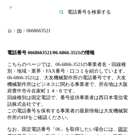
06
0668663521
電話番号
0668663521/06-6866-3521
の情報
こちらのページでは、
06-6866-3521
の事業者名・回線種
別・地域・業界・FAX番号・口コミを紹介しています。
06-6866-3521
は、
大友機械製作所
の電話番号です。
大友
機械製作所は
ビジネス
に関わる事業者
で、所在地は大阪
府豊中市今在家町１４−６
です。
回線種別は
固定電話
で、番号提供事業者は
西日本電信電
話株式会社
です。
この電話番号を保有する事業者の最新情報は
大友機械製
作所
のHP
をご確認ください。
なお、固定電話番号「
06
」を取得したい場合には、
固定