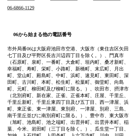
06-6866-1129
06から始まる他の電話番号
市外局番
06
は
大阪府池田市空港、大阪市（東住吉区矢田
七丁目及び平野区長吉川辺四丁目を除く。）、門真市
（石原町、泉町、一番町、大倉町、垣内町、桑才新町、
幸福町、寿町、栄町、小路町、新橋町、末広町、月出
町、堂山町、殿島町、中町、浜町、速見町、東田町、深
田町、古川町、本町、松生町、松葉町、御堂町、向島
町、元町、柳田町及び柳町に限る。）、吹田市、摂津市
（北別府町、新在家、正雀、正雀本町、庄屋、千里丘、
千里丘新町、千里丘東四丁目及び五丁目、西一津屋、浜
町、東正雀、東一津屋、東別府、一津屋、別府、三島、
南千里丘並びに南別府町に限る。）、豊中市、東大阪市
（旭町、池島町、池之端町、出雲井町、出雲井本町、稲
葉、今米、岩田町（三丁目を除く。）、瓜生堂一丁目、
加納、上石切町、上四条町、上六万寺町、川中、川田、