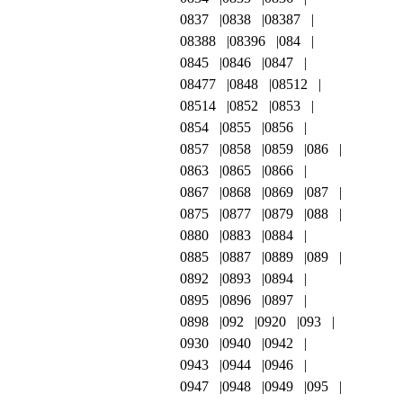
0837
0838
08387
08388
08396
084
0845
0846
0847
08477
0848
08512
08514
0852
0853
0854
0855
0856
0857
0858
0859
086
0863
0865
0866
0867
0868
0869
087
0875
0877
0879
088
0880
0883
0884
0885
0887
0889
089
0892
0893
0894
0895
0896
0897
0898
092
0920
093
0930
0940
0942
0943
0944
0946
0947
0948
0949
095