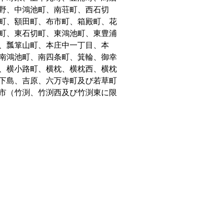
野、中鴻池町、南荘町、西石切
町、額田町、布市町、箱殿町、花
町、東石切町、東鴻池町、東豊浦
、瓢箪山町、本庄中一丁目、本
南鴻池町、南四条町、箕輪、御幸
、横小路町、横枕、横枕西、横枕
下島、吉原、六万寺町及び若草町
市（竹渕、竹渕西及び竹渕東に限