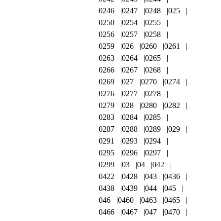
0246
0247
0248
025
0250
0254
0255
0256
0257
0258
0259
026
0260
0261
0263
0264
0265
0266
0267
0268
0269
027
0270
0274
0276
0277
0278
0279
028
0280
0282
0283
0284
0285
0287
0288
0289
029
0291
0293
0294
0295
0296
0297
0299
03
04
042
0422
0428
043
0436
0438
0439
044
045
046
0460
0463
0465
0466
0467
047
0470