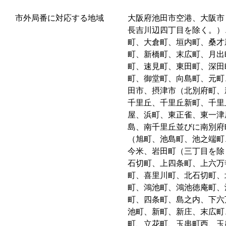
市外局番に対応する地域
大阪府池田市空港、大阪市
長吉川辺四丁目を除く。）
町、大倉町、垣内町、桑才
町、新橋町、末広町、月出
町、速見町、東田町、深田
町、御堂町、向島町、元町
田市、摂津市（北別府町、
千里丘、千里丘新町、千里
屋、浜町、東正雀、東一津
島、南千里丘並びに南別府
（旭町、池島町、池之端町
今米、岩田町（三丁目を除
石切町、上四条町、上六万
町、喜里川町、北石切町、
町、鴻池町、鴻池徳庵町、
町、四条町、島之内、下六
池町、新町、新庄、末広町
町、立花町、玉串町西、玉