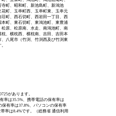
万寺町、昭和町、新池島町、新鴻池
立花町、玉串町西、玉串町東、玉串元
南荘町、西石切町、西岩田一丁目、西
園本町、東石切町、東鴻池町、東豊浦
、松原、松原南、水走、南鴻池町、南
横枕、横枕西、横枕南、吉田、吉田本
市、八尾市（竹渕、竹渕西及び竹渕東
す。
0725があります。
有率は35.5%、携帯電話の保有率は
の保有率は37.8%、パソコンの保有率
率は8.4%です。（総務省 通信利用