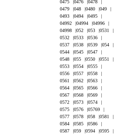
0475
0476
0478
0479
048
0480
049
0493
0494
0495
04992
04994
04996
04998
052
053
0531
0532
0533
0536
0537
0538
0539
054
0544
0545
0547
0548
055
0550
0551
0553
0554
0555
0556
0557
0558
0561
0562
0563
0564
0565
0566
0567
0568
0569
0572
0573
0574
0575
0576
05769
0577
0578
058
0581
0584
0585
0586
0587
059
0594
0595