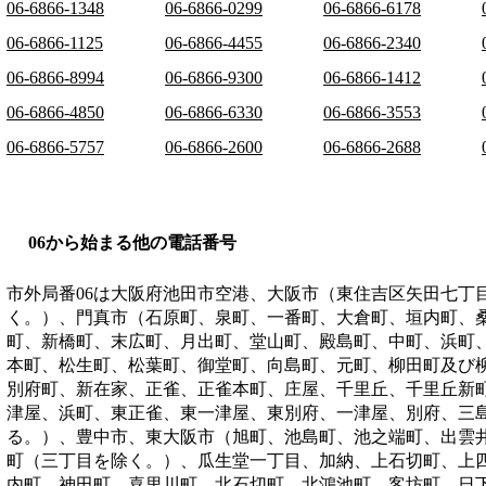
06-6866-1348
06-6866-0299
06-6866-6178
06-6866-1125
06-6866-4455
06-6866-2340
06-6866-8994
06-6866-9300
06-6866-1412
06-6866-4850
06-6866-6330
06-6866-3553
06-6866-5757
06-6866-2600
06-6866-2688
06から始まる他の電話番号
市外局番
06
は
大阪府池田市空港、大阪市（東住吉区矢田七丁
く。）、門真市（石原町、泉町、一番町、大倉町、垣内町、
町、新橋町、末広町、月出町、堂山町、殿島町、中町、浜町
本町、松生町、松葉町、御堂町、向島町、元町、柳田町及び
別府町、新在家、正雀、正雀本町、庄屋、千里丘、千里丘新
津屋、浜町、東正雀、東一津屋、東別府、一津屋、別府、三
る。）、豊中市、東大阪市（旭町、池島町、池之端町、出雲
町（三丁目を除く。）、瓜生堂一丁目、加納、上石切町、上
内町、神田町、喜里川町、北石切町、北鴻池町、客坊町、日