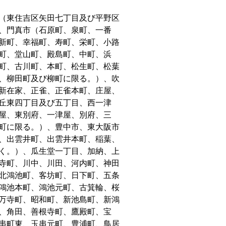
（東住吉区矢田七丁目及び平野区
、門真市（石原町、泉町、一番
新町、幸福町、寿町、栄町、小路
町、堂山町、殿島町、中町、浜
町、古川町、本町、松生町、松葉
、柳田町及び柳町に限る。）、吹
新在家、正雀、正雀本町、庄屋、
丘東四丁目及び五丁目、西一津
屋、東別府、一津屋、別府、三
町に限る。）、豊中市、東大阪市
、出雲井町、出雲井本町、稲葉、
く。）、瓜生堂一丁目、加納、上
寺町、川中、川田、河内町、神田
北鴻池町、客坊町、日下町、五条
鴻池本町、鴻池元町、古箕輪、桜
万寺町、昭和町、新池島町、新鴻
、角田、善根寺町、鷹殿町、宝
串町東、玉串元町、豊浦町、鳥居