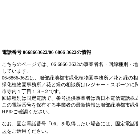
電話番号
0668663622/06-6866-3622
の情報
こちらのページでは、
06-6866-3622
の事業者名・回線種別・地
しています。
06-6866-3622
は、
服部緑地都市緑化植物園事務所／花と緑の相
緑化植物園事務所／花と緑の相談所は
レジャー・スポーツ
に
市寺内１丁目１３−２
です。
回線種別は
固定電話
で、番号提供事業者は
西日本電信電話株
この電話番号を保有する事業者の最新情報は
服部緑地都市緑
HP
をご確認ください。
なお、固定電話番号「
06
」を取得したい場合には、
固定電話
ス
をご活用ください。