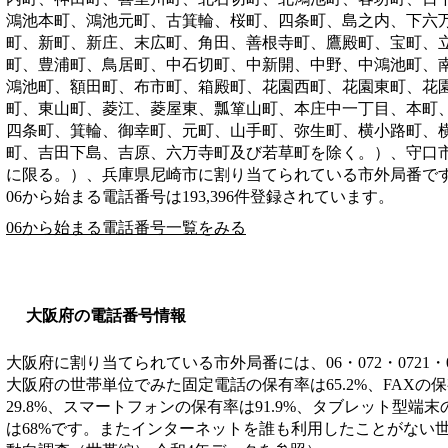
鴻池本町、鴻池元町、古箕輪、桜町、四条町、島之内、下六
町、新町、新庄、末広町、角田、善根寺町、鷹殿町、宝町、
町、豊浦町、鳥居町、中石切町、中新開、中野、中鴻池町、
鴻池町、額田町、布市町、箱殿町、花園西町、花園東町、花
町、東山町、菱江、菱屋東、瓢箪山町、本庄中一丁目、本町
四条町、箕輪、御幸町、元町、山手町、弥生町、横小路町、
町、吉田下島、吉原、六万寺町及び若草町を除く。）、守口
に限る。）、兵庫県尼崎市
に割り当てられている市外局番で
06から始まる電話番号は193,396件登録されています。
06から始まる電話番号一覧をみる
大阪府の電話番号情報
大阪府に割り当てられている市外局番には、06・072・0721・
大阪府の世帯単位でみた固定電話の保有率は65.2%、FAXの保
29.8%、スマートフォンの保有率は91.9%、タブレット型端末
は68%です。またインターネットを誰も利用したことがない世帯