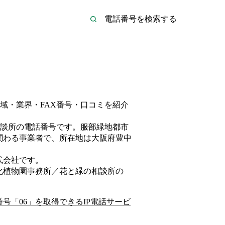
域・業界・FAX番号・口コミを紹介
談所
の電話番号です。
服部緑地都市
関わる事業者
で、所在地は大阪府豊中
式会社
です。
化植物園事務所／花と緑の相談所
の
番号「
06
」を取得できるIP電話サービ