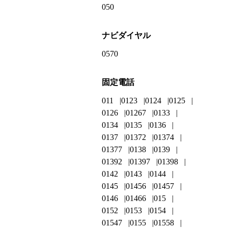
050
ナビダイヤル
0570
固定電話
011
0123
0124
0125
0126
01267
0133
0134
0135
0136
0137
01372
01374
01377
0138
0139
01392
01397
01398
0142
0143
0144
0145
01456
01457
0146
01466
015
0152
0153
0154
01547
0155
01558