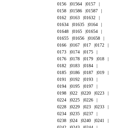
0156
01564
0157
0158
01586
01587
0162
0163
01632
01634
01635
0164
01648
0165
01654
01655
01656
01658
0166
0167
017
0172
0173
0174
0175
0176
0178
0179
018
0182
0183
0184
0185
0186
0187
019
0191
0192
0193
0194
0195
0197
0198
022
0220
0223
0224
0225
0226
0228
0229
023
0233
0234
0235
0237
0238
024
0240
0241
0242
0243
0244