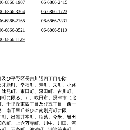
06-6866-1907
06-6866-2415
06-6866-3364
06-6866-1723
06-6866-2165
06-6866-3831
06-6866-3521
06-6866-5110
06-6866-1129
目及び平野区長吉川辺四丁目を除
桑才新町、幸福町、寿町、栄町、小路
、速見町、東田町、深田町、古川町、
柳町に限る。）、吹田市、摂津市（北
町、千里丘東四丁目及び五丁目、西一
島、南千里丘並びに南別府町に限
井町、出雲井本町、稲葉、今米、岩田
四条町、上六万寺町、川中、川田、河
下町、五条町、鴻池町、鴻池徳庵町、