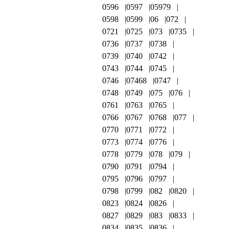
0596
0597
05979
0598
0599
06
072
0721
0725
073
0735
0736
0737
0738
0739
0740
0742
0743
0744
0745
0746
07468
0747
0748
0749
075
076
0761
0763
0765
0766
0767
0768
077
0770
0771
0772
0773
0774
0776
0778
0779
078
079
0790
0791
0794
0795
0796
0797
0798
0799
082
0820
0823
0824
0826
0827
0829
083
0833
0834
0835
0836