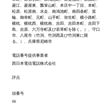
菱江、菱屋東、瓢箪山町、本庄中一丁目、本町、
松原、松原南、水走、南鴻池町、南四条町、箕
輪、御幸町、元町、山手町、弥生町、横小路町、
横枕、横枕西、横枕南、吉田、吉田本町、吉田下
島、吉原、六万寺町及び若草町を除く。）、守口
市、八尾市（竹渕、竹渕西及び竹渕東に限
る。）、兵庫県尼崎市
電話番号提供事業者
西日本電信電話株式会社
評点
頭番号
06