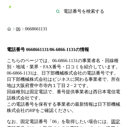
06
0668661131
電話番号
0668661131/06-6866-1131
の情報
こちらのページでは、
06-6866-1131
の事業者名・回線種
別・地域・業界・FAX番号・口コミを紹介しています。
06-6866-1131
は、
日下部機械株式会社
の電話番号です。
日下部機械株式会社は
ビジネス
に関わる事業者
で、所在
地は大阪府豊中市寺内１丁目２−２
です。
回線種別は
固定電話
で、番号提供事業者は
西日本電信電
話株式会社
です。
この電話番号を保有する事業者の最新情報は
日下部機械
株式会社
のHP
をご確認ください。
なお、固定電話番号「
06
」を取得したい場合には、
固定