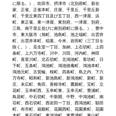
に限る。）、吹田市、摂津市（北別府町、新在
家、正雀、正雀本町、庄屋、千里丘、千里丘新
町、千里丘東四丁目及び五丁目、西一津屋、浜
町、東正雀、東一津屋、東別府、一津屋、別府、
三島、南千里丘並びに南別府町に限る。）、豊中
市、東大阪市（旭町、池島町、池之端町、出雲井
町、出雲井本町、稲葉、今米、岩田町（三丁目を
除く。）、瓜生堂一丁目、加納、上石切町、上四
条町、上六万寺町、川中、川田、河内町、神田
町、喜里川町、北石切町、北鴻池町、客坊町、日
下町、五条町、鴻池町、鴻池徳庵町、鴻池本町、
鴻池元町、古箕輪、桜町、四条町、島之内、下六
万寺町、昭和町、新池島町、新鴻池町、新町、新
庄、末広町、角田、善根寺町、鷹殿町、宝町、立
花町、玉串町西、玉串町東、玉串元町、豊浦町、
鳥居町、中石切町、中新開、中野、中鴻池町、南
荘町、西石切町、西岩田一丁目、西鴻池町、額田
町、布市町、箱殿町、花園西町、花園東町、花園
本町、東石切町、東鴻池町、東豊浦町、東山町、