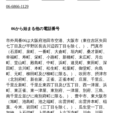
06-6866-1129
06から始まる他の電話番号
市外局番
06
は
大阪府池田市空港、大阪市（東住吉区矢田
七丁目及び平野区長吉川辺四丁目を除く。）、門真市
（石原町、泉町、一番町、大倉町、垣内町、桑才新町、
幸福町、寿町、栄町、小路町、新橋町、末広町、月出
町、堂山町、殿島町、中町、浜町、速見町、東田町、深
田町、古川町、本町、松生町、松葉町、御堂町、向島
町、元町、柳田町及び柳町に限る。）、吹田市、摂津市
（北別府町、新在家、正雀、正雀本町、庄屋、千里丘、
千里丘新町、千里丘東四丁目及び五丁目、西一津屋、浜
町、東正雀、東一津屋、東別府、一津屋、別府、三島、
南千里丘並びに南別府町に限る。）、豊中市、東大阪市
（旭町、池島町、池之端町、出雲井町、出雲井本町、稲
葉、今米、岩田町（三丁目を除く。）、瓜生堂一丁目、
加納、上石切町、上四条町、上六万寺町、川中、川田、