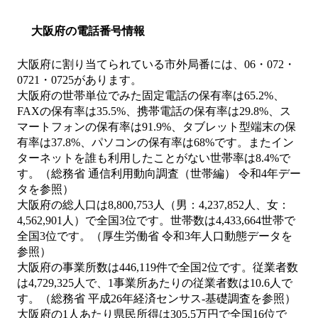
大阪府の電話番号情報
大阪府に割り当てられている市外局番には、06・072・
0721・0725があります。
大阪府の世帯単位でみた固定電話の保有率は65.2%、
FAXの保有率は35.5%、携帯電話の保有率は29.8%、ス
マートフォンの保有率は91.9%、タブレット型端末の保
有率は37.8%、パソコンの保有率は68%です。またイン
ターネットを誰も利用したことがない世帯率は8.4%で
す。（総務省 通信利用動向調査（世帯編） 令和4年デー
タを参照）
大阪府の総人口は8,800,753人（男：4,237,852人、女：
4,562,901人）で全国3位です。世帯数は4,433,664世帯で
全国3位です。（厚生労働省 令和3年人口動態データを
参照）
大阪府の事業所数は446,119件で全国2位です。従業者数
は4,729,325人で、1事業所あたりの従業者数は10.6人で
す。（総務省 平成26年経済センサス‐基礎調査を参照）
大阪府の1人あたり県民所得は305.5万円で全国16位で