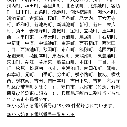
河内町、神田町、喜里川町、北石切町、北鴻池町、客坊
町、日下町、五条町、鴻池町、鴻池徳庵町、鴻池本町、
鴻池元町、古箕輪、桜町、四条町、島之内、下六万寺
町、昭和町、新池島町、新鴻池町、新町、新庄、末広
町、角田、善根寺町、鷹殿町、宝町、立花町、玉串町
西、玉串町東、玉串元町、豊浦町、鳥居町、中石切町、
中新開、中野、中鴻池町、南荘町、西石切町、西岩田一
丁目、西鴻池町、額田町、布市町、箱殿町、花園西町、
花園東町、花園本町、東石切町、東鴻池町、東豊浦町、
東山町、菱江、菱屋東、瓢箪山町、本庄中一丁目、本
町、松原、松原南、水走、南鴻池町、南四条町、箕輪、
御幸町、元町、山手町、弥生町、横小路町、横枕、横枕
西、横枕南、吉田、吉田本町、吉田下島、吉原、六万寺
町及び若草町を除く。）、守口市、八尾市（竹渕、竹渕
西及び竹渕東に限る。）、兵庫県尼崎市
に割り当てられ
ている市外局番です。
06から始まる電話番号は193,396件登録されています。
06から始まる電話番号一覧をみる