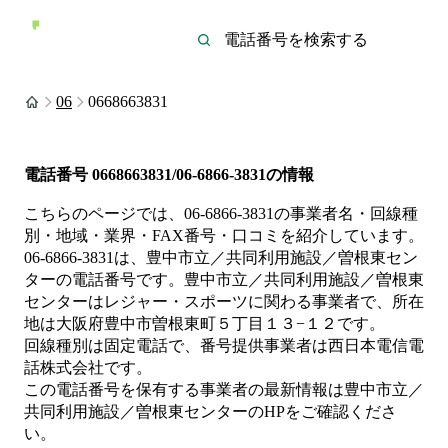
06
0668663831
電話番号
0668663831/06-6866-3831
の情報
こちらのページでは、
06-6866-3831
の事業者名・回線種
別・地域・業界・FAX番号・口コミを紹介しています。
06-6866-3831
は、
豊中市立／共同利用施設／曽根東セン
ター
の電話番号です。
豊中市立／共同利用施設／曽根東
センターは
レジャー・スポーツ
に関わる事業者
で、所在
地は大阪府豊中市曽根東町５丁目１３−１２
です。
回線種別は
固定電話
で、番号提供事業者は
西日本電信電
話株式会社
です。
この電話番号を保有する事業者の最新情報は
豊中市立／
共同利用施設／曽根東センター
のHP
をご確認くださ
い。