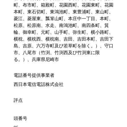
町、布市町、箱殿町、花園西町、花園東町、花園
本町、東石切町、東鴻池町、東豊浦町、東山町、
菱江、菱屋東、瓢箪山町、本庄中一丁目、本町、
松原、松原南、水走、南鴻池町、南四条町、箕
輪、御幸町、元町、山手町、弥生町、横小路町、
横枕、横枕西、横枕南、吉田、吉田本町、吉田下
島、吉原、六万寺町及び若草町を除く。）、守口
市、八尾市（竹渕、竹渕西及び竹渕東に限
る。）、兵庫県尼崎市
電話番号提供事業者
西日本電信電話株式会社
評点
頭番号