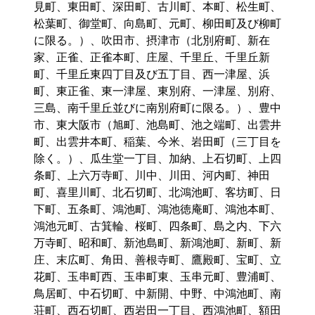
見町、東田町、深田町、古川町、本町、松生町、
松葉町、御堂町、向島町、元町、柳田町及び柳町
に限る。）、吹田市、摂津市（北別府町、新在
家、正雀、正雀本町、庄屋、千里丘、千里丘新
町、千里丘東四丁目及び五丁目、西一津屋、浜
町、東正雀、東一津屋、東別府、一津屋、別府、
三島、南千里丘並びに南別府町に限る。）、豊中
市、東大阪市（旭町、池島町、池之端町、出雲井
町、出雲井本町、稲葉、今米、岩田町（三丁目を
除く。）、瓜生堂一丁目、加納、上石切町、上四
条町、上六万寺町、川中、川田、河内町、神田
町、喜里川町、北石切町、北鴻池町、客坊町、日
下町、五条町、鴻池町、鴻池徳庵町、鴻池本町、
鴻池元町、古箕輪、桜町、四条町、島之内、下六
万寺町、昭和町、新池島町、新鴻池町、新町、新
庄、末広町、角田、善根寺町、鷹殿町、宝町、立
花町、玉串町西、玉串町東、玉串元町、豊浦町、
鳥居町、中石切町、中新開、中野、中鴻池町、南
荘町、西石切町、西岩田一丁目、西鴻池町、額田