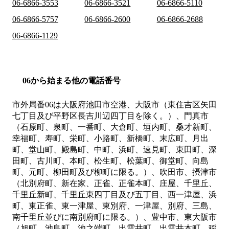
06-6866-3553
06-6866-3521
06-6866-5110
06-6866-5757
06-6866-2600
06-6866-2688
06-6866-1129
06から始まる他の電話番号
市外局番
06
は
大阪府池田市空港、大阪市（東住吉区矢田
七丁目及び平野区長吉川辺四丁目を除く。）、門真市
（石原町、泉町、一番町、大倉町、垣内町、桑才新町、
幸福町、寿町、栄町、小路町、新橋町、末広町、月出
町、堂山町、殿島町、中町、浜町、速見町、東田町、深
田町、古川町、本町、松生町、松葉町、御堂町、向島
町、元町、柳田町及び柳町に限る。）、吹田市、摂津市
（北別府町、新在家、正雀、正雀本町、庄屋、千里丘、
千里丘新町、千里丘東四丁目及び五丁目、西一津屋、浜
町、東正雀、東一津屋、東別府、一津屋、別府、三島、
南千里丘並びに南別府町に限る。）、豊中市、東大阪市
（旭町、池島町、池之端町、出雲井町、出雲井本町、稲