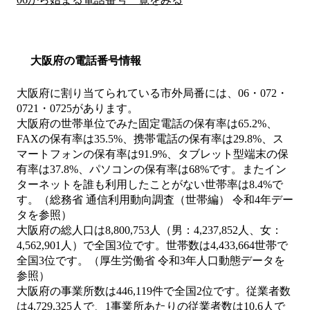
大阪府の電話番号情報
大阪府に割り当てられている市外局番には、06・072・
0721・0725があります。
大阪府の世帯単位でみた固定電話の保有率は65.2%、
FAXの保有率は35.5%、携帯電話の保有率は29.8%、ス
マートフォンの保有率は91.9%、タブレット型端末の保
有率は37.8%、パソコンの保有率は68%です。またイン
ターネットを誰も利用したことがない世帯率は8.4%で
す。（総務省 通信利用動向調査（世帯編） 令和4年デー
タを参照）
大阪府の総人口は8,800,753人（男：4,237,852人、女：
4,562,901人）で全国3位です。世帯数は4,433,664世帯で
全国3位です。（厚生労働省 令和3年人口動態データを
参照）
大阪府の事業所数は446,119件で全国2位です。従業者数
は4,729,325人で、1事業所あたりの従業者数は10.6人で