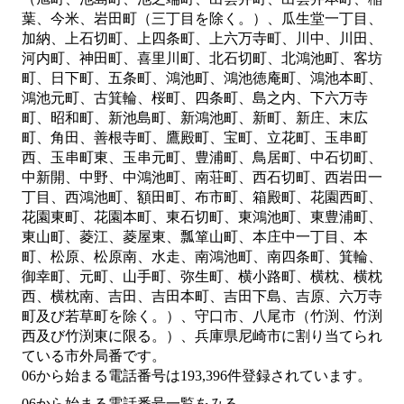
葉、今米、岩田町（三丁目を除く。）、瓜生堂一丁目、
加納、上石切町、上四条町、上六万寺町、川中、川田、
河内町、神田町、喜里川町、北石切町、北鴻池町、客坊
町、日下町、五条町、鴻池町、鴻池徳庵町、鴻池本町、
鴻池元町、古箕輪、桜町、四条町、島之内、下六万寺
町、昭和町、新池島町、新鴻池町、新町、新庄、末広
町、角田、善根寺町、鷹殿町、宝町、立花町、玉串町
西、玉串町東、玉串元町、豊浦町、鳥居町、中石切町、
中新開、中野、中鴻池町、南荘町、西石切町、西岩田一
丁目、西鴻池町、額田町、布市町、箱殿町、花園西町、
花園東町、花園本町、東石切町、東鴻池町、東豊浦町、
東山町、菱江、菱屋東、瓢箪山町、本庄中一丁目、本
町、松原、松原南、水走、南鴻池町、南四条町、箕輪、
御幸町、元町、山手町、弥生町、横小路町、横枕、横枕
西、横枕南、吉田、吉田本町、吉田下島、吉原、六万寺
町及び若草町を除く。）、守口市、八尾市（竹渕、竹渕
西及び竹渕東に限る。）、兵庫県尼崎市
に割り当てられ
ている市外局番です。
06から始まる電話番号は193,396件登録されています。
06から始まる電話番号一覧をみる