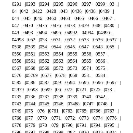
0291
0293
0294
0295
0296
0297
0299
03
04
042
0422
0428
043
0436
0438
0439
044
045
046
0460
0463
0465
0466
0467
047
0470
0475
0476
0478
0479
048
0480
049
0493
0494
0495
04992
04994
04996
04998
052
053
0531
0532
0533
0536
0537
0538
0539
054
0544
0545
0547
0548
055
0550
0551
0553
0554
0555
0556
0557
0558
0561
0562
0563
0564
0565
0566
0567
0568
0569
0572
0573
0574
0575
0576
05769
0577
0578
058
0581
0584
0585
0586
0587
059
0594
0595
0596
0597
05979
0598
0599
06
072
0721
0725
073
0735
0736
0737
0738
0739
0740
0742
0743
0744
0745
0746
07468
0747
0748
0749
075
076
0761
0763
0765
0766
0767
0768
077
0770
0771
0772
0773
0774
0776
0778
0779
078
079
0790
0791
0794
0795
0796
0797
0798
0799
082
0820
0823
0824