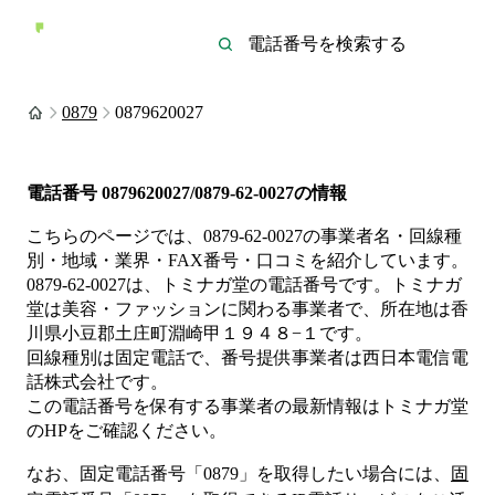
0879
0879620027
電話番号
0879620027/0879-62-0027
の情報
こちらのページでは、
0879-62-0027
の事業者名・回線種
別・地域・業界・FAX番号・口コミを紹介しています。
0879-62-0027
は、
トミナガ堂
の電話番号です。
トミナガ
堂は
美容・ファッション
に関わる事業者
で、所在地は香
川県小豆郡土庄町淵崎甲１９４８−１
です。
回線種別は
固定電話
で、番号提供事業者は
西日本電信電
話株式会社
です。
この電話番号を保有する事業者の最新情報は
トミナガ堂
のHP
をご確認ください。
なお、固定電話番号「
0879
」を取得したい場合には、
固