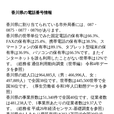
香川県の電話番号情報
香川県に割り当てられている市外局番には、087・
0875・0877・0879があります。
香川県の世帯単位でみた固定電話の保有率は66.3%、
FAXの保有率は25.4%、携帯電話の保有率は38.5%、ス
マートフォンの保有率は89.1%、タブレット型端末の保
有率は36.9%、パソコンの保有率は66.5%です。またイ
ンターネットを誰も利用したことがない世帯率は12%で
す。（総務省 通信利用動向調査（世帯編） 令和4年デー
タを参照）
香川県の総人口は964,885人（男：466,996人、女：
497,889人）で全国38位です。世帯数は445,500世帯で全
国36位です。（厚生労働省 令和3年人口動態データを参
照）
香川県の事業所数は51,340件で全国40位です。従業者数
は481,238人で、1事業所あたりの従業者数は9.37人で
す。（総務省 平成26年経済センサス‐基礎調査を参照）