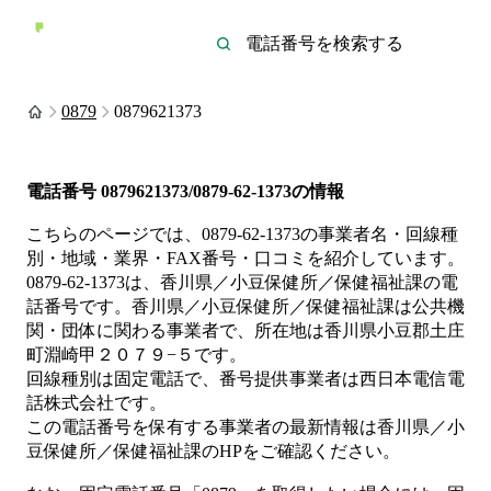
0879
0879621373
電話番号
0879621373/0879-62-1373
の情報
こちらのページでは、
0879-62-1373
の事業者名・回線種
別・地域・業界・FAX番号・口コミを紹介しています。
0879-62-1373
は、
香川県／小豆保健所／保健福祉課
の電
話番号です。
香川県／小豆保健所／保健福祉課は
公共機
関・団体
に関わる事業者
で、所在地は香川県小豆郡土庄
町淵崎甲２０７９−５
です。
回線種別は
固定電話
で、番号提供事業者は
西日本電信電
話株式会社
です。
この電話番号を保有する事業者の最新情報は
香川県／小
豆保健所／保健福祉課
のHP
をご確認ください。