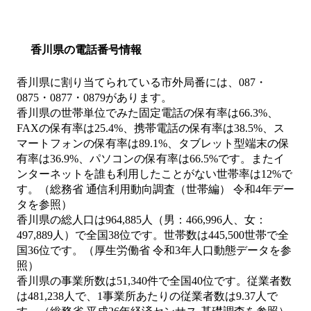
香川県の電話番号情報
香川県に割り当てられている市外局番には、087・
0875・0877・0879があります。
香川県の世帯単位でみた固定電話の保有率は66.3%、
FAXの保有率は25.4%、携帯電話の保有率は38.5%、ス
マートフォンの保有率は89.1%、タブレット型端末の保
有率は36.9%、パソコンの保有率は66.5%です。またイ
ンターネットを誰も利用したことがない世帯率は12%で
す。（総務省 通信利用動向調査（世帯編） 令和4年デー
タを参照）
香川県の総人口は964,885人（男：466,996人、女：
497,889人）で全国38位です。世帯数は445,500世帯で全
国36位です。（厚生労働省 令和3年人口動態データを参
照）
香川県の事業所数は51,340件で全国40位です。従業者数
は481,238人で、1事業所あたりの従業者数は9.37人で