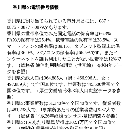
香川県の電話番号情報
香川県に割り当てられている市外局番には、087・
0875・0877・0879があります。
香川県の世帯単位でみた固定電話の保有率は66.3%、
FAXの保有率は25.4%、携帯電話の保有率は38.5%、ス
マートフォンの保有率は89.1%、タブレット型端末の保
有率は36.9%、パソコンの保有率は66.5%です。またイ
ンターネットを誰も利用したことがない世帯率は12%で
す。（総務省 通信利用動向調査（世帯編） 令和4年デー
タを参照）
香川県の総人口は964,885人（男：466,996人、女：
497,889人）で全国38位です。世帯数は445,500世帯で全
国36位です。（厚生労働省 令和3年人口動態データを参
照）
香川県の事業所数は51,340件で全国40位です。従業者数
は481,238人で、1事業所あたりの従業者数は9.37人で
す。（総務省 平成26年経済センサス‐基礎調査を参照）
香川県の1人あたり県民所得は302.1万円で全国20位で
す。（内閣府 県民経済計算(令和元年度)を参照）