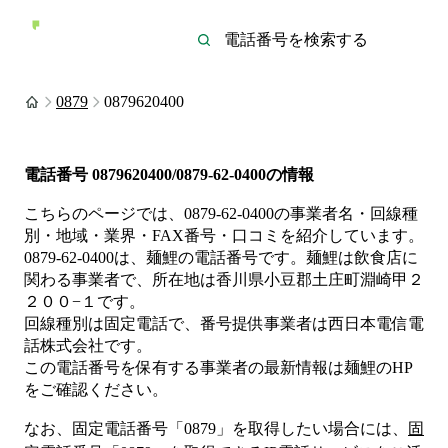
0879
0879620400
電話番号
0879620400/0879-62-0400
の情報
こちらのページでは、
0879-62-0400
の事業者名・回線種
別・地域・業界・FAX番号・口コミを紹介しています。
0879-62-0400
は、
麺鯉
の電話番号です。
麺鯉は
飲食店
に
関わる事業者
で、所在地は香川県小豆郡土庄町淵崎甲２
２００−１
です。
回線種別は
固定電話
で、番号提供事業者は
西日本電信電
話株式会社
です。
この電話番号を保有する事業者の最新情報は
麺鯉
のHP
をご確認ください。
なお、固定電話番号「
0879
」を取得したい場合には、
固