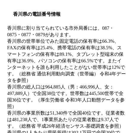
香川県の電話番号情報
香川県に割り当てられている市外局番には、087・
0875・0877・0879があります。
香川県の世帯単位でみた固定電話の保有率は66.3%、
FAXの保有率は25.4%、携帯電話の保有率は38.5%、ス
マートフォンの保有率は89.1%、タブレット型端末の保
有率は36.9%、パソコンの保有率は66.5%です。またイ
ンターネットを誰も利用したことがない世帯率は12%で
す。（総務省 通信利用動向調査（世帯編） 令和4年デー
タを参照）
香川県の総人口は964,885人（男：466,996人、女：
497,889人）で全国38位です。世帯数は445,500世帯で全
国36位です。（厚生労働省 令和3年人口動態データを参
照）
香川県の事業所数は51,340件で全国40位です。従業者数
は481,238人で、1事業所あたりの従業者数は9.37人で
す。（総務省 平成26年経済センサス‐基礎調査を参照）
香川県の1人あたり県民所得は302.1万円で全国20位で