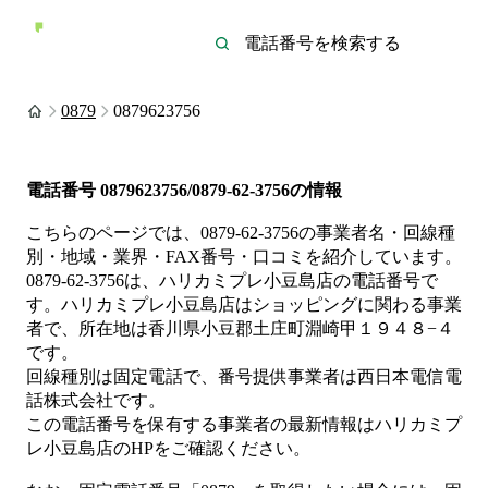
0879
0879623756
電話番号
0879623756/0879-62-3756
の情報
こちらのページでは、
0879-62-3756
の事業者名・回線種
別・地域・業界・FAX番号・口コミを紹介しています。
0879-62-3756
は、
ハリカミプレ小豆島店
の電話番号で
す。
ハリカミプレ小豆島店は
ショッピング
に関わる事業
者
で、所在地は香川県小豆郡土庄町淵崎甲１９４８−４
です。
回線種別は
固定電話
で、番号提供事業者は
西日本電信電
話株式会社
です。
この電話番号を保有する事業者の最新情報は
ハリカミプ
レ小豆島店
のHP
をご確認ください。