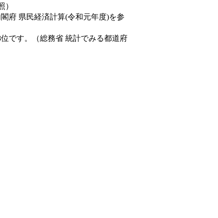
照）
内閣府 県民経済計算(令和元年度)を参
8位です。（総務省 統計でみる都道府