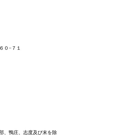
６０−７１
部、鴨庄、志度及び末を除