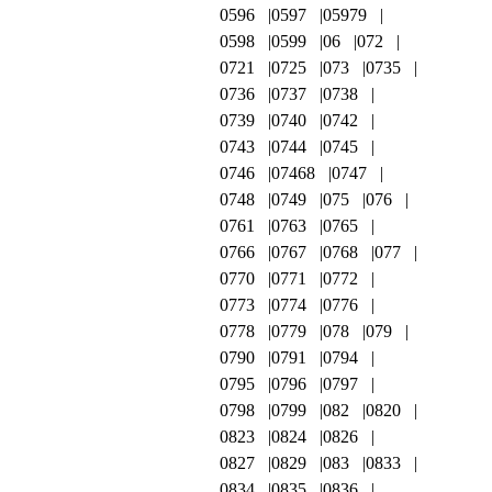
0596
0597
05979
0598
0599
06
072
0721
0725
073
0735
0736
0737
0738
0739
0740
0742
0743
0744
0745
0746
07468
0747
0748
0749
075
076
0761
0763
0765
0766
0767
0768
077
0770
0771
0772
0773
0774
0776
0778
0779
078
079
0790
0791
0794
0795
0796
0797
0798
0799
082
0820
0823
0824
0826
0827
0829
083
0833
0834
0835
0836