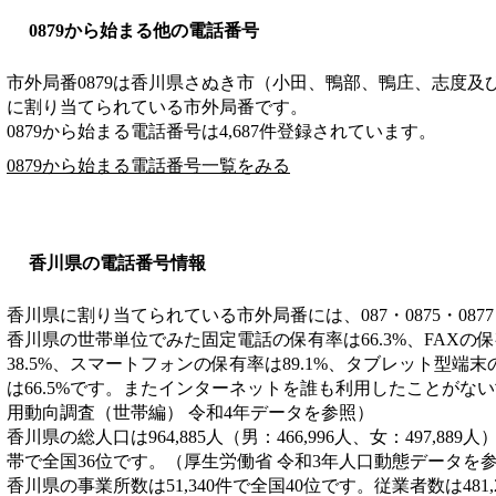
0879から始まる他の電話番号
市外局番
0879
は
香川県さぬき市（小田、鴨部、鴨庄、志度及
に割り当てられている市外局番です。
0879から始まる電話番号は4,687件登録されています。
0879から始まる電話番号一覧をみる
香川県の電話番号情報
香川県に割り当てられている市外局番には、087・0875・0877
香川県の世帯単位でみた固定電話の保有率は66.3%、FAXの保
38.5%、スマートフォンの保有率は89.1%、タブレット型端末
は66.5%です。またインターネットを誰も利用したことがない
用動向調査（世帯編） 令和4年データを参照）
香川県の総人口は964,885人（男：466,996人、女：497,889
帯で全国36位です。（厚生労働省 令和3年人口動態データを
香川県の事業所数は51,340件で全国40位です。従業者数は481