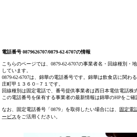
電話番号
0879626707/0879-62-6707
の情報
こちらのページでは、
0879-62-6707
の事業者名・回線種別・地
しています。
0879-62-6707
は、
錦華
の電話番号です。
錦華は
飲食店
に関わる
庄町甲１３６０−７１
です。
回線種別は
固定電話
で、番号提供事業者は
西日本電信電話株
この電話番号を保有する事業者の最新情報は
錦華
のHP
をご確
なお、固定電話番号「
0879
」を取得したい場合には、
固定電
ービス
をご活用ください。