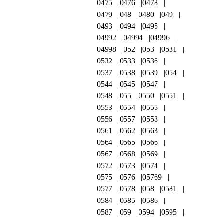
0475
0476
0478
0479
048
0480
049
0493
0494
0495
04992
04994
04996
04998
052
053
0531
0532
0533
0536
0537
0538
0539
054
0544
0545
0547
0548
055
0550
0551
0553
0554
0555
0556
0557
0558
0561
0562
0563
0564
0565
0566
0567
0568
0569
0572
0573
0574
0575
0576
05769
0577
0578
058
0581
0584
0585
0586
0587
059
0594
0595