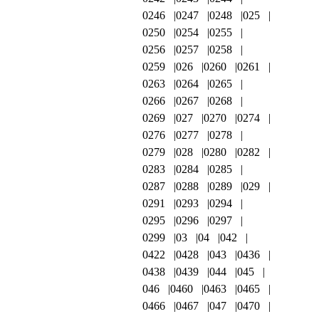
0246
0247
0248
025
0250
0254
0255
0256
0257
0258
0259
026
0260
0261
0263
0264
0265
0266
0267
0268
0269
027
0270
0274
0276
0277
0278
0279
028
0280
0282
0283
0284
0285
0287
0288
0289
029
0291
0293
0294
0295
0296
0297
0299
03
04
042
0422
0428
043
0436
0438
0439
044
045
046
0460
0463
0465
0466
0467
047
0470