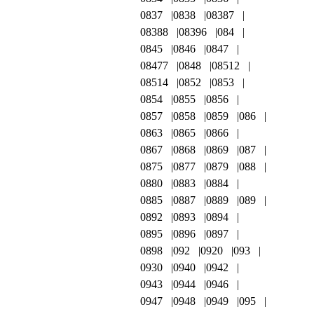
0837
0838
08387
08388
08396
084
0845
0846
0847
08477
0848
08512
08514
0852
0853
0854
0855
0856
0857
0858
0859
086
0863
0865
0866
0867
0868
0869
087
0875
0877
0879
088
0880
0883
0884
0885
0887
0889
089
0892
0893
0894
0895
0896
0897
0898
092
0920
093
0930
0940
0942
0943
0944
0946
0947
0948
0949
095