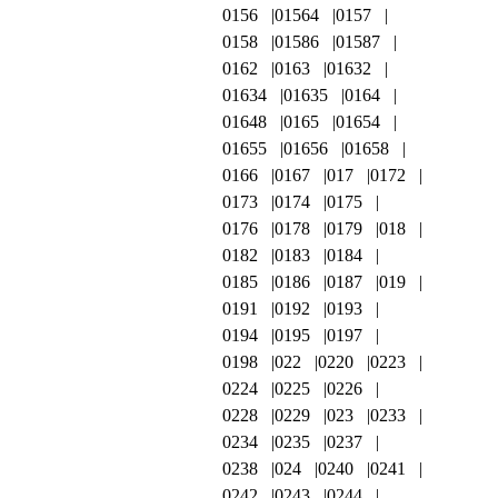
0156
01564
0157
0158
01586
01587
0162
0163
01632
01634
01635
0164
01648
0165
01654
01655
01656
01658
0166
0167
017
0172
0173
0174
0175
0176
0178
0179
018
0182
0183
0184
0185
0186
0187
019
0191
0192
0193
0194
0195
0197
0198
022
0220
0223
0224
0225
0226
0228
0229
023
0233
0234
0235
0237
0238
024
0240
0241
0242
0243
0244