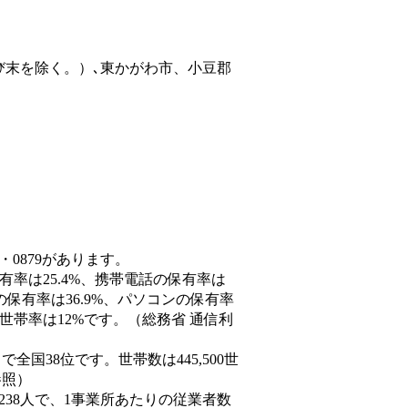
び末を除く。）､東かがわ市、小豆郡
・0879があります。
有率は25.4%、携帯電話の保有率は
の保有率は36.9%、パソコンの保有率
世帯率は12%です。（総務省 通信利
人）で全国38位です。世帯数は445,500世
参照）
,238人で、1事業所あたりの従業者数