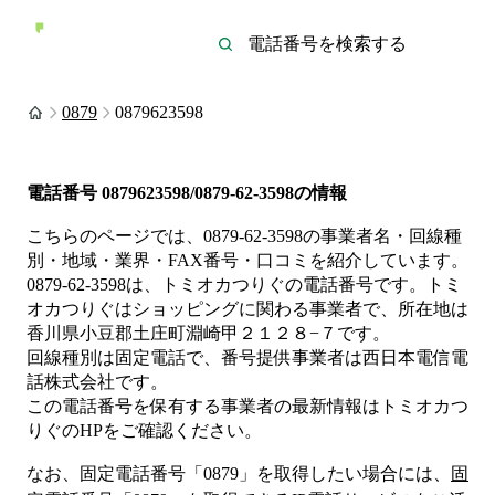
0879
0879623598
電話番号
0879623598/0879-62-3598
の情報
こちらのページでは、
0879-62-3598
の事業者名・回線種
別・地域・業界・FAX番号・口コミを紹介しています。
0879-62-3598
は、
トミオカつりぐ
の電話番号です。
トミ
オカつりぐは
ショッピング
に関わる事業者
で、所在地は
香川県小豆郡土庄町淵崎甲２１２８−７
です。
回線種別は
固定電話
で、番号提供事業者は
西日本電信電
話株式会社
です。
この電話番号を保有する事業者の最新情報は
トミオカつ
りぐ
のHP
をご確認ください。
なお、固定電話番号「
0879
」を取得したい場合には、
固