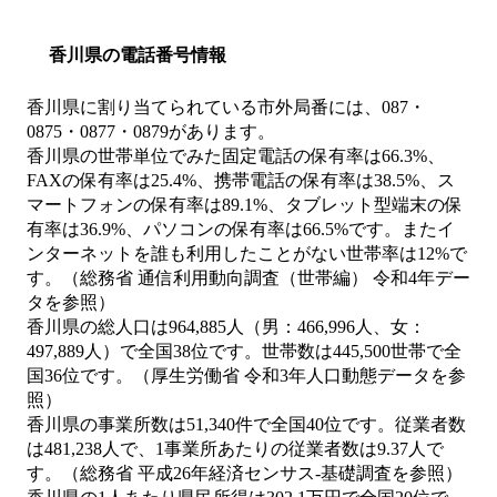
香川県の電話番号情報
香川県に割り当てられている市外局番には、087・
0875・0877・0879があります。
香川県の世帯単位でみた固定電話の保有率は66.3%、
FAXの保有率は25.4%、携帯電話の保有率は38.5%、ス
マートフォンの保有率は89.1%、タブレット型端末の保
有率は36.9%、パソコンの保有率は66.5%です。またイ
ンターネットを誰も利用したことがない世帯率は12%で
す。（総務省 通信利用動向調査（世帯編） 令和4年デー
タを参照）
香川県の総人口は964,885人（男：466,996人、女：
497,889人）で全国38位です。世帯数は445,500世帯で全
国36位です。（厚生労働省 令和3年人口動態データを参
照）
香川県の事業所数は51,340件で全国40位です。従業者数
は481,238人で、1事業所あたりの従業者数は9.37人で
す。（総務省 平成26年経済センサス‐基礎調査を参照）