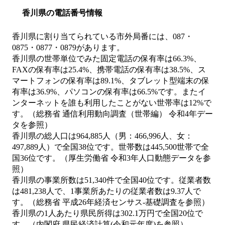
香川県の電話番号情報
香川県に割り当てられている市外局番には、087・
0875・0877・0879があります。
香川県の世帯単位でみた固定電話の保有率は66.3%、
FAXの保有率は25.4%、携帯電話の保有率は38.5%、ス
マートフォンの保有率は89.1%、タブレット型端末の保
有率は36.9%、パソコンの保有率は66.5%です。またイ
ンターネットを誰も利用したことがない世帯率は12%で
す。（総務省 通信利用動向調査（世帯編） 令和4年デー
タを参照）
香川県の総人口は964,885人（男：466,996人、女：
497,889人）で全国38位です。世帯数は445,500世帯で全
国36位です。（厚生労働省 令和3年人口動態データを参
照）
香川県の事業所数は51,340件で全国40位です。従業者数
は481,238人で、1事業所あたりの従業者数は9.37人で
す。（総務省 平成26年経済センサス‐基礎調査を参照）
香川県の1人あたり県民所得は302.1万円で全国20位で
す。（内閣府 県民経済計算(令和元年度)を参照）