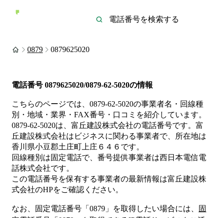
0879
0879625020
電話番号
0879625020/0879-62-5020
の情報
こちらのページでは、
0879-62-5020
の事業者名・回線種
別・地域・業界・FAX番号・口コミを紹介しています。
0879-62-5020
は、
富丘建設株式会社
の電話番号です。
富
丘建設株式会社は
ビジネス
に関わる事業者
で、所在地は
香川県小豆郡土庄町上庄６４６
です。
回線種別は
固定電話
で、番号提供事業者は
西日本電信電
話株式会社
です。
この電話番号を保有する事業者の最新情報は
富丘建設株
式会社
のHP
をご確認ください。
なお、固定電話番号「
0879
」を取得したい場合には、
固