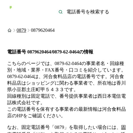
0879
0879620464
電話番号
0879620464/0879-62-0464
の情報
こちらのページでは、
0879-62-0464
の事業者名・回線種
別・地域・業界・FAX番号・口コミを紹介しています。
0879-62-0464
は、
河合食料品店
の電話番号です。
河合食
料品店は
ショッピング
に関わる事業者
で、所在地は香川
県小豆郡土庄町甲５４３３
です。
回線種別は
固定電話
で、番号提供事業者は
西日本電信電
話株式会社
です。
この電話番号を保有する事業者の最新情報は
河合食料品
店
のHP
をご確認ください。
なお、固定電話番号「
0879
」を取得したい場合には、
固