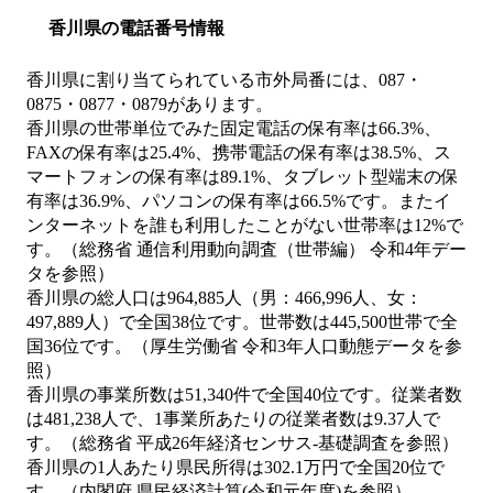
香川県の電話番号情報
香川県に割り当てられている市外局番には、087・
0875・0877・0879があります。
香川県の世帯単位でみた固定電話の保有率は66.3%、
FAXの保有率は25.4%、携帯電話の保有率は38.5%、ス
マートフォンの保有率は89.1%、タブレット型端末の保
有率は36.9%、パソコンの保有率は66.5%です。またイ
ンターネットを誰も利用したことがない世帯率は12%で
す。（総務省 通信利用動向調査（世帯編） 令和4年デー
タを参照）
香川県の総人口は964,885人（男：466,996人、女：
497,889人）で全国38位です。世帯数は445,500世帯で全
国36位です。（厚生労働省 令和3年人口動態データを参
照）
香川県の事業所数は51,340件で全国40位です。従業者数
は481,238人で、1事業所あたりの従業者数は9.37人で
す。（総務省 平成26年経済センサス‐基礎調査を参照）
香川県の1人あたり県民所得は302.1万円で全国20位で
す。（内閣府 県民経済計算(令和元年度)を参照）