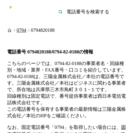
0794
0794820188
電話番号
0794820188/0794-82-0188
の情報
こちらのページでは、
0794-82-0188
の事業者名・回線種
別・地域・業界・FAX番号・口コミを紹介しています。
0794-82-0188
は、
三陽金属株式会社／本社
の電話番号で
す。
三陽金属株式会社／本社は
ビジネス
に関わる事業者
で、所在地は兵庫県三木市鳥町３０１−１
です。
回線種別は
固定電話
で、番号提供事業者は
西日本電信電
話株式会社
です。
この電話番号を保有する事業者の最新情報は
三陽金属株
式会社／本社
のHP
をご確認ください。
なお、固定電話番号「
0794
」を取得したい場合には、
固