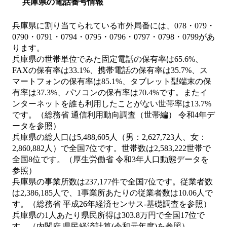
兵庫県の電話番号情報
兵庫県に割り当てられている市外局番には、078・079・
0790・0791・0794・0795・0796・0797・0798・0799があ
ります。
兵庫県の世帯単位でみた固定電話の保有率は65.6%、
FAXの保有率は33.1%、携帯電話の保有率は35.7%、ス
マートフォンの保有率は85.1%、タブレット型端末の保
有率は37.3%、パソコンの保有率は70.4%です。またイ
ンターネットを誰も利用したことがない世帯率は13.7%
です。（総務省 通信利用動向調査（世帯編） 令和4年デ
ータを参照）
兵庫県の総人口は5,488,605人（男：2,627,723人、女：
2,860,882人）で全国7位です。世帯数は2,583,222世帯で
全国8位です。（厚生労働省 令和3年人口動態データを
参照）
兵庫県の事業所数は237,177件で全国7位です。従業者数
は2,386,185人で、1事業所あたりの従業者数は10.06人で
す。（総務省 平成26年経済センサス‐基礎調査を参照）
兵庫県の1人あたり県民所得は303.8万円で全国17位で
す。（内閣府 県民経済計算(令和元年度)を参照）