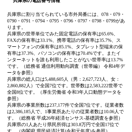
兵庫県の電話番号情報
兵庫県に割り当てられている市外局番には、078・079・
0790・0791・0794・0795・0796・0797・0798・0799があ
ります。
兵庫県の世帯単位でみた固定電話の保有率は65.6%、
FAXの保有率は33.1%、携帯電話の保有率は35.7%、ス
マートフォンの保有率は85.1%、タブレット型端末の保
有率は37.3%、パソコンの保有率は70.4%です。またイ
ンターネットを誰も利用したことがない世帯率は13.7%
です。（総務省 通信利用動向調査（世帯編） 令和4年デ
ータを参照）
兵庫県の総人口は5,488,605人（男：2,627,723人、女：
2,860,882人）で全国7位です。世帯数は2,583,222世帯で
全国8位です。（厚生労働省 令和3年人口動態データを
参照）
兵庫県の事業所数は237,177件で全国7位です。従業者数
は2,386,185人で、1事業所あたりの従業者数は10.06人で
す。（総務省 平成26年経済センサス‐基礎調査を参照）
兵庫県の1人あたり県民所得は303.8万円で全国17位で
す。（内閣府 県民経済計算(令和元年度)を参照）