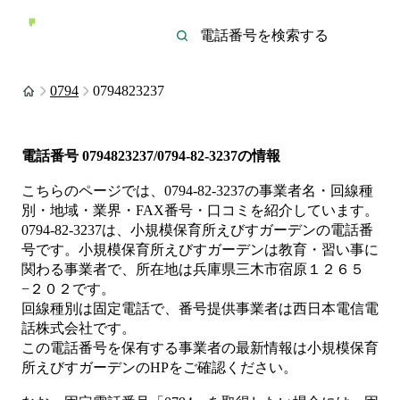
0794
0794823237
電話番号
0794823237/0794-82-3237
の情報
こちらのページでは、
0794-82-3237
の事業者名・回線種
別・地域・業界・FAX番号・口コミを紹介しています。
0794-82-3237
は、
小規模保育所えびすガーデン
の電話番
号です。
小規模保育所えびすガーデンは
教育・習い事
に
関わる事業者
で、所在地は兵庫県三木市宿原１２６５
−２０２
です。
回線種別は
固定電話
で、番号提供事業者は
西日本電信電
話株式会社
です。
この電話番号を保有する事業者の最新情報は
小規模保育
所えびすガーデン
のHP
をご確認ください。