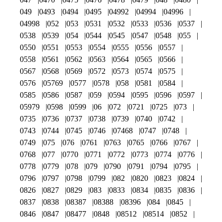
049
0493
0494
0495
04992
04994
04996
04998
052
053
0531
0532
0533
0536
0537
0538
0539
054
0544
0545
0547
0548
055
0550
0551
0553
0554
0555
0556
0557
0558
0561
0562
0563
0564
0565
0566
0567
0568
0569
0572
0573
0574
0575
0576
05769
0577
0578
058
0581
0584
0585
0586
0587
059
0594
0595
0596
0597
05979
0598
0599
06
072
0721
0725
073
0735
0736
0737
0738
0739
0740
0742
0743
0744
0745
0746
07468
0747
0748
0749
075
076
0761
0763
0765
0766
0767
0768
077
0770
0771
0772
0773
0774
0776
0778
0779
078
079
0790
0791
0794
0795
0796
0797
0798
0799
082
0820
0823
0824
0826
0827
0829
083
0833
0834
0835
0836
0837
0838
08387
08388
08396
084
0845
0846
0847
08477
0848
08512
08514
0852