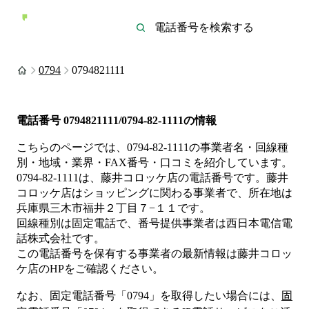
0794
0794821111
電話番号
0794821111/0794-82-1111
の情報
こちらのページでは、
0794-82-1111
の事業者名・回線種
別・地域・業界・FAX番号・口コミを紹介しています。
0794-82-1111
は、
藤井コロッケ店
の電話番号です。
藤井
コロッケ店は
ショッピング
に関わる事業者
で、所在地は
兵庫県三木市福井２丁目７−１１
です。
回線種別は
固定電話
で、番号提供事業者は
西日本電信電
話株式会社
です。
この電話番号を保有する事業者の最新情報は
藤井コロッ
ケ店
のHP
をご確認ください。
なお、固定電話番号「
0794
」を取得したい場合には、
固