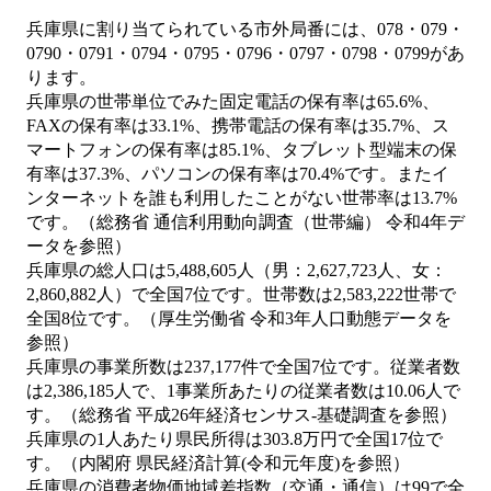
兵庫県に割り当てられている市外局番には、078・079・
0790・0791・0794・0795・0796・0797・0798・0799があ
ります。
兵庫県の世帯単位でみた固定電話の保有率は65.6%、
FAXの保有率は33.1%、携帯電話の保有率は35.7%、ス
マートフォンの保有率は85.1%、タブレット型端末の保
有率は37.3%、パソコンの保有率は70.4%です。またイ
ンターネットを誰も利用したことがない世帯率は13.7%
です。（総務省 通信利用動向調査（世帯編） 令和4年デ
ータを参照）
兵庫県の総人口は5,488,605人（男：2,627,723人、女：
2,860,882人）で全国7位です。世帯数は2,583,222世帯で
全国8位です。（厚生労働省 令和3年人口動態データを
参照）
兵庫県の事業所数は237,177件で全国7位です。従業者数
は2,386,185人で、1事業所あたりの従業者数は10.06人で
す。（総務省 平成26年経済センサス‐基礎調査を参照）
兵庫県の1人あたり県民所得は303.8万円で全国17位で
す。（内閣府 県民経済計算(令和元年度)を参照）
兵庫県の消費者物価地域差指数（交通・通信）は99で全