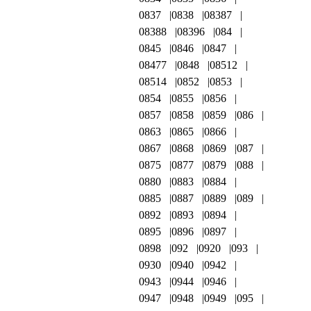
0837
0838
08387
08388
08396
084
0845
0846
0847
08477
0848
08512
08514
0852
0853
0854
0855
0856
0857
0858
0859
086
0863
0865
0866
0867
0868
0869
087
0875
0877
0879
088
0880
0883
0884
0885
0887
0889
089
0892
0893
0894
0895
0896
0897
0898
092
0920
093
0930
0940
0942
0943
0944
0946
0947
0948
0949
095