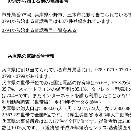
0794から始まる他の電話番号
市外局番
0794
は
兵庫県小野市、三木市
に割り当てられている
0794から始まる電話番号は4,877件登録されています。
0794から始まる電話番号一覧をみる
兵庫県の電話番号情報
兵庫県に割り当てられている市外局番には、078・079・0790・0791
0798・0799があります。
兵庫県の世帯単位でみた固定電話の保有率は65.6%、FAXの保
35.7%、スマートフォンの保有率は85.1%、タブレット型端末
は70.4%です。またインターネットを誰も利用したことがない世
利用動向調査（世帯編） 令和4年データを参照）
兵庫県の総人口は5,488,605人（男：2,627,723人、女：2,8
2,583,222世帯で全国8位です。（厚生労働省 令和3年人口動
兵庫県の事業所数は237,177件で全国7位です。従業者数は2,3
数は10.06人です。（総務省 平成26年経済センサス‐基礎調査