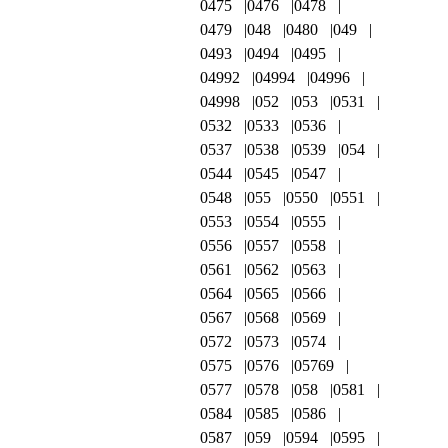
0475
0476
0478
0479
048
0480
049
0493
0494
0495
04992
04994
04996
04998
052
053
0531
0532
0533
0536
0537
0538
0539
054
0544
0545
0547
0548
055
0550
0551
0553
0554
0555
0556
0557
0558
0561
0562
0563
0564
0565
0566
0567
0568
0569
0572
0573
0574
0575
0576
05769
0577
0578
058
0581
0584
0585
0586
0587
059
0594
0595