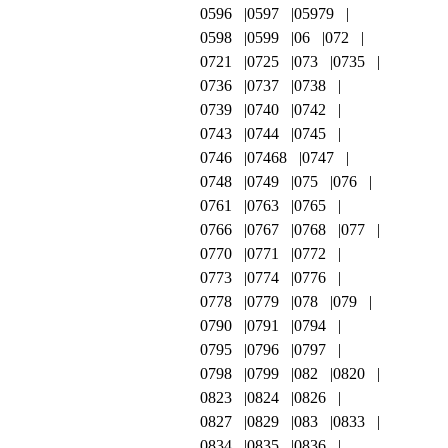
0596
0597
05979
0598
0599
06
072
0721
0725
073
0735
0736
0737
0738
0739
0740
0742
0743
0744
0745
0746
07468
0747
0748
0749
075
076
0761
0763
0765
0766
0767
0768
077
0770
0771
0772
0773
0774
0776
0778
0779
078
079
0790
0791
0794
0795
0796
0797
0798
0799
082
0820
0823
0824
0826
0827
0829
083
0833
0834
0835
0836