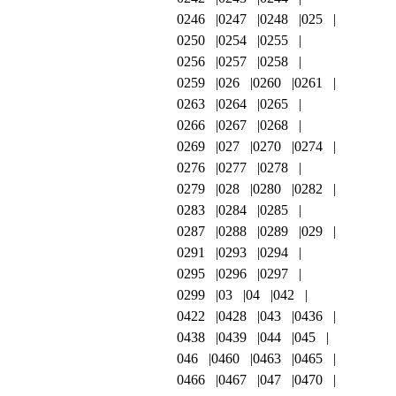
0246
0247
0248
025
0250
0254
0255
0256
0257
0258
0259
026
0260
0261
0263
0264
0265
0266
0267
0268
0269
027
0270
0274
0276
0277
0278
0279
028
0280
0282
0283
0284
0285
0287
0288
0289
029
0291
0293
0294
0295
0296
0297
0299
03
04
042
0422
0428
043
0436
0438
0439
044
045
046
0460
0463
0465
0466
0467
047
0470