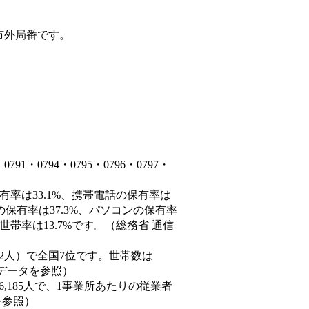
市外局番です。
・0794・0795・0796・0797・
有率は33.1%、携帯電話の保有率は
の保有率は37.3%、パソコンの保有率
帯率は13.7%です。（総務省 通信
60,882人）で全国7位です。世帯数は
態データを参照）
86,185人で、1事業所あたりの従業者
を参照）