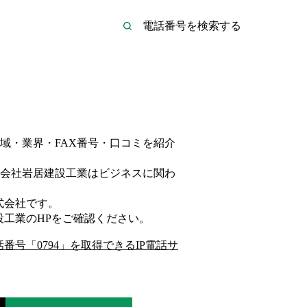
域・業界・FAX番号・口コミを紹介
会社岩居建設工業は
ビジネス
に関わ
式会社
です。
設工業
のHP
をご確認ください。
話番号「
0794
」を取得できるIP電話サ