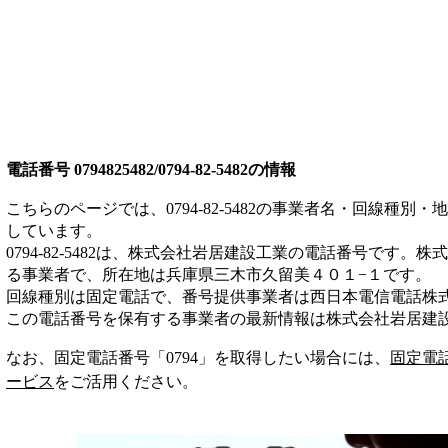
電話番号
0794825482/0794-82-5482
の情報
こちらのページでは、
0794-82-5482
の事業者名・回線種別・地
しています。
0794-82-5482
は、
株式会社岩居建設工業
の電話番号です。
株式
る事業者
で、所在地は兵庫県三木市久留美４０１−１
です。
回線種別は
固定電話
で、番号提供事業者は
西日本電信電話株
この電話番号を保有する事業者の最新情報は
株式会社岩居建
なお、固定電話番号「
0794
」を取得したい場合には、
固定電
ービス
をご活用ください。