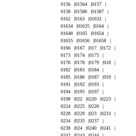
0156
01564
0157
0158
01586
01587
0162
0163
01632
01634
01635
0164
01648
0165
01654
01655
01656
01658
0166
0167
017
0172
0173
0174
0175
0176
0178
0179
018
0182
0183
0184
0185
0186
0187
019
0191
0192
0193
0194
0195
0197
0198
022
0220
0223
0224
0225
0226
0228
0229
023
0233
0234
0235
0237
0238
024
0240
0241
0242
0243
0244