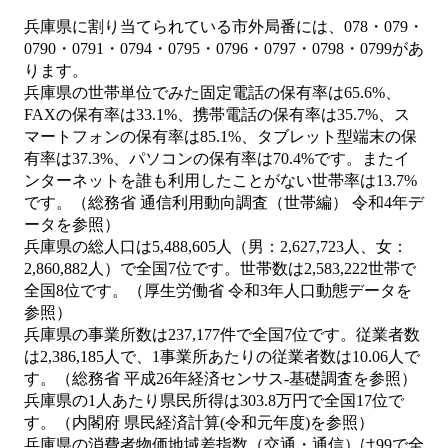
兵庫県に割り当てられている市外局番には、078・079・
0790・0791・0794・0795・0796・0797・0798・0799があ
ります。
兵庫県の世帯単位でみた固定電話の保有率は65.6%、
FAXの保有率は33.1%、携帯電話の保有率は35.7%、ス
マートフォンの保有率は85.1%、タブレット型端末の保
有率は37.3%、パソコンの保有率は70.4%です。またイ
ンターネットを誰も利用したことがない世帯率は13.7%
です。（総務省 通信利用動向調査（世帯編） 令和4年デ
ータを参照）
兵庫県の総人口は5,488,605人（男：2,627,723人、女：
2,860,882人）で全国7位です。世帯数は2,583,222世帯で
全国8位です。（厚生労働省 令和3年人口動態データを
参照）
兵庫県の事業所数は237,177件で全国7位です。従業者数
は2,386,185人で、1事業所あたりの従業者数は10.06人で
す。（総務省 平成26年経済センサス‐基礎調査を参照）
兵庫県の1人あたり県民所得は303.8万円で全国17位で
す。（内閣府 県民経済計算(令和元年度)を参照）
兵庫県の消費者物価地域差指数（交通・通信）は99で全