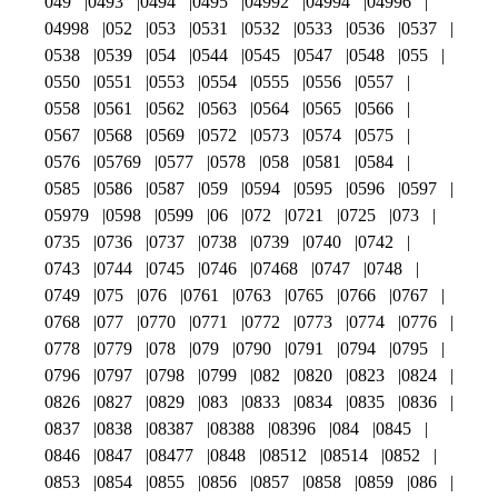
049
0493
0494
0495
04992
04994
04996
04998
052
053
0531
0532
0533
0536
0537
0538
0539
054
0544
0545
0547
0548
055
0550
0551
0553
0554
0555
0556
0557
0558
0561
0562
0563
0564
0565
0566
0567
0568
0569
0572
0573
0574
0575
0576
05769
0577
0578
058
0581
0584
0585
0586
0587
059
0594
0595
0596
0597
05979
0598
0599
06
072
0721
0725
073
0735
0736
0737
0738
0739
0740
0742
0743
0744
0745
0746
07468
0747
0748
0749
075
076
0761
0763
0765
0766
0767
0768
077
0770
0771
0772
0773
0774
0776
0778
0779
078
079
0790
0791
0794
0795
0796
0797
0798
0799
082
0820
0823
0824
0826
0827
0829
083
0833
0834
0835
0836
0837
0838
08387
08388
08396
084
0845
0846
0847
08477
0848
08512
08514
0852
0853
0854
0855
0856
0857
0858
0859
086