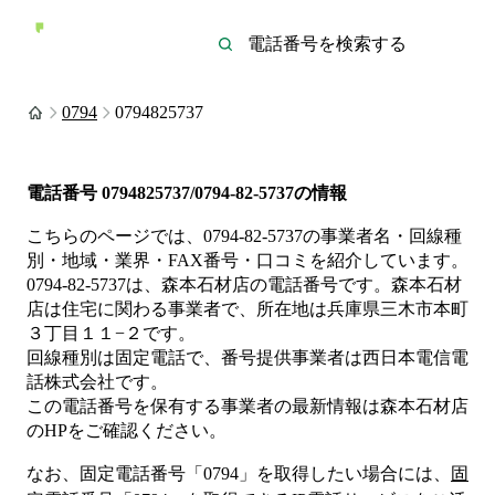
0794
0794825737
電話番号
0794825737/0794-82-5737
の情報
こちらのページでは、
0794-82-5737
の事業者名・回線種
別・地域・業界・FAX番号・口コミを紹介しています。
0794-82-5737
は、
森本石材店
の電話番号です。
森本石材
店は
住宅
に関わる事業者
で、所在地は兵庫県三木市本町
３丁目１１−２
です。
回線種別は
固定電話
で、番号提供事業者は
西日本電信電
話株式会社
です。
この電話番号を保有する事業者の最新情報は
森本石材店
のHP
をご確認ください。
なお、固定電話番号「
0794
」を取得したい場合には、
固