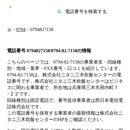
0794
0794827158
電話番号
0794827158/0794-82-7158
の情報
こちらのページでは、
0794-82-7158
の事業者名・回線種
別・地域・業界・FAX番号・口コミを紹介しています。
0794-82-7158
は、
株式会社ニタニ三木炊飯センター
の電
話番号です。
株式会社ニタニ三木炊飯センターは
ビジネ
ス
に関わる事業者
で、所在地は兵庫県三木市府内町７
−２２
です。
回線種別は
固定電話
で、番号提供事業者は
西日本電信電
話株式会社
です。
この電話番号を保有する事業者の最新情報は
株式会社ニ
タニ三木炊飯センター
のHP
をご確認ください。