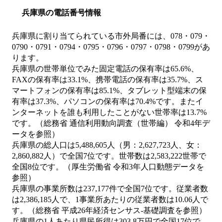
兵庫県の電話番号情報
兵庫県に割り当てられている市外局番には、078・079・
0790・0791・0794・0795・0796・0797・0798・0799があ
ります。
兵庫県の世帯単位でみた固定電話の保有率は65.6%、
FAXの保有率は33.1%、携帯電話の保有率は35.7%、ス
マートフォンの保有率は85.1%、タブレット型端末の保
有率は37.3%、パソコンの保有率は70.4%です。またイ
ンターネットを誰も利用したことがない世帯率は13.7%
です。（総務省 通信利用動向調査（世帯編） 令和4年デ
ータを参照）
兵庫県の総人口は5,488,605人（男：2,627,723人、女：
2,860,882人）で全国7位です。世帯数は2,583,222世帯で
全国8位です。（厚生労働省 令和3年人口動態データを
参照）
兵庫県の事業所数は237,177件で全国7位です。従業者数
は2,386,185人で、1事業所あたりの従業者数は10.06人で
す。（総務省 平成26年経済センサス‐基礎調査を参照）
兵庫県の1人あたり県民所得は303.8万円で全国17位で