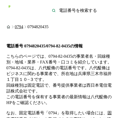
0794
0794820435
電話番号
0794820435/0794-82-0435
の情報
こちらのページでは、
0794-82-0435
の事業者名・回線種
別・地域・業界・FAX番号・口コミを紹介しています。
0794-82-0435
は、
八代醍脩
の電話番号です。
八代醍脩は
ビジネス
に関わる事業者
で、所在地は兵庫県三木市福井
１丁目１０−３
です。
回線種別は
固定電話
で、番号提供事業者は
西日本電信電
話株式会社
です。
この電話番号を保有する事業者の最新情報は
八代醍脩
の
HP
をご確認ください。
なお、固定電話番号「
0794
」を取得したい場合には、
固