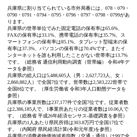
兵庫県に割り当てられている市外局番には、078・079・
0790・0791・0794・0795・0796・0797・0798・0799があ
ります。
兵庫県の世帯単位でみた固定電話の保有率は65.6%、
FAXの保有率は33.1%、携帯電話の保有率は35.7%、ス
マートフォンの保有率は85.1%、タブレット型端末の保
有率は37.3%、パソコンの保有率は70.4%です。またイ
ンターネットを誰も利用したことがない世帯率は13.7%
です。（総務省 通信利用動向調査（世帯編） 令和4年デ
ータを参照）
兵庫県の総人口は5,488,605人（男：2,627,723人、女：
2,860,882人）で全国7位です。世帯数は2,583,222世帯で
全国8位です。（厚生労働省 令和3年人口動態データを
参照）
兵庫県の事業所数は237,177件で全国7位です。従業者数
は2,386,185人で、1事業所あたりの従業者数は10.06人で
す。（総務省 平成26年経済センサス‐基礎調査を参照）
兵庫県の1人あたり県民所得は303.8万円で全国17位で
す。（内閣府 県民経済計算(令和元年度)を参照）
兵庫県の消費者物価地域差指数（交通・通信）は99で全