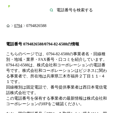
0794
0794826588
電話番号
0794826588/0794-82-6588
の情報
こちらのページでは、
0794-82-6588
の事業者名・回線種
別・地域・業界・FAX番号・口コミを紹介しています。
0794-82-6588
は、
株式会社和コーポレーション
の電話番
号です。
株式会社和コーポレーションは
ビジネス
に関わ
る事業者
で、所在地は兵庫県三木市福井２丁目１１−４
１
です。
回線種別は
固定電話
で、番号提供事業者は
西日本電信電
話株式会社
です。
この電話番号を保有する事業者の最新情報は
株式会社和
コーポレーション
のHP
をご確認ください。