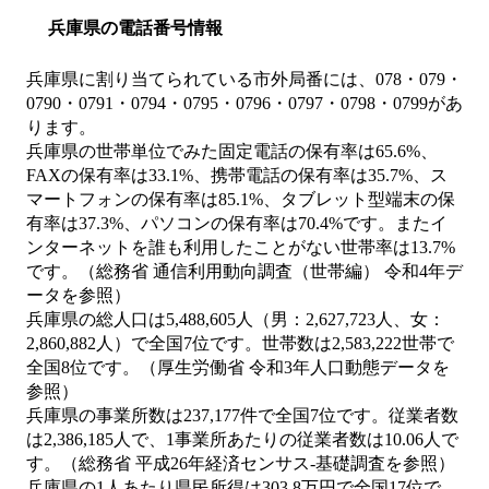
兵庫県の電話番号情報
兵庫県に割り当てられている市外局番には、078・079・
0790・0791・0794・0795・0796・0797・0798・0799があ
ります。
兵庫県の世帯単位でみた固定電話の保有率は65.6%、
FAXの保有率は33.1%、携帯電話の保有率は35.7%、ス
マートフォンの保有率は85.1%、タブレット型端末の保
有率は37.3%、パソコンの保有率は70.4%です。またイ
ンターネットを誰も利用したことがない世帯率は13.7%
です。（総務省 通信利用動向調査（世帯編） 令和4年デ
ータを参照）
兵庫県の総人口は5,488,605人（男：2,627,723人、女：
2,860,882人）で全国7位です。世帯数は2,583,222世帯で
全国8位です。（厚生労働省 令和3年人口動態データを
参照）
兵庫県の事業所数は237,177件で全国7位です。従業者数
は2,386,185人で、1事業所あたりの従業者数は10.06人で
す。（総務省 平成26年経済センサス‐基礎調査を参照）
兵庫県の1人あたり県民所得は303.8万円で全国17位で