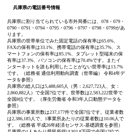
兵庫県の電話番号情報
兵庫県に割り当てられている市外局番には、078・079・
0790・0791・0794・0795・0796・0797・0798・0799があ
ります。
兵庫県の世帯単位でみた固定電話の保有率は65.6%、
FAXの保有率は33.1%、携帯電話の保有率は35.7%、ス
マートフォンの保有率は85.1%、タブレット型端末の保
有率は37.3%、パソコンの保有率は70.4%です。またイ
ンターネットを誰も利用したことがない世帯率は13.7%
です。（総務省 通信利用動向調査（世帯編） 令和4年デ
ータを参照）
兵庫県の総人口は5,488,605人（男：2,627,723人、女：
2,860,882人）で全国7位です。世帯数は2,583,222世帯で
全国8位です。（厚生労働省 令和3年人口動態データを
参照）
兵庫県の事業所数は237,177件で全国7位です。従業者数
は2,386,185人で、1事業所あたりの従業者数は10.06人で
す。（総務省 平成26年経済センサス‐基礎調査を参照）
兵庫県の1人あたり県民所得は303.8万円で全国17位で