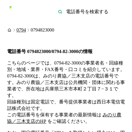
0794
0794823000
電話番号
0794823000/0794-82-3000
の情報
こちらのページでは、
0794-82-3000
の事業者名・回線種
別・地域・業界・FAX番号・口コミを紹介しています。
0794-82-3000
は、
みのり農協／三木支店
の電話番号で
す。
みのり農協／三木支店は
公共機関・団体
に関わる事
業者
で、所在地は兵庫県三木市本町２丁目７−３１
で
す。
回線種別は
固定電話
で、番号提供事業者は
西日本電信電
話株式会社
です。
この電話番号を保有する事業者の最新情報は
みのり農
協／三木支店
のHP
をご確認ください。