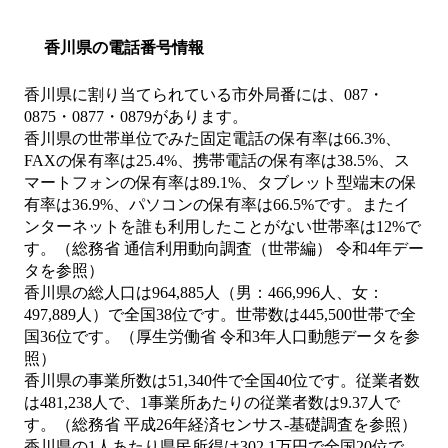
香川県の電話番号情報
香川県に割り当てられている市外局番には、087・
0875・0877・0879があります。
香川県の世帯単位でみた固定電話の保有率は66.3%、
FAXの保有率は25.4%、携帯電話の保有率は38.5%、ス
マートフォンの保有率は89.1%、タブレット型端末の保
有率は36.9%、パソコンの保有率は66.5%です。またイ
ンターネットを誰も利用したことがない世帯率は12%で
す。（総務省 通信利用動向調査（世帯編） 令和4年デー
タを参照）
香川県の総人口は964,885人（男：466,996人、女：
497,889人）で全国38位です。世帯数は445,500世帯で全
国36位です。（厚生労働省 令和3年人口動態データを参
照）
香川県の事業所数は51,340件で全国40位です。従業者数
は481,238人で、1事業所あたりの従業者数は9.37人で
す。（総務省 平成26年経済センサス‐基礎調査を参照）
香川県の1人あたり県民所得は302.1万円で全国20位で