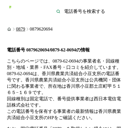
0879
0879620694
電話番号
0879620694/0879-62-0694
の情報
こちらのページでは、
0879-62-0694
の事業者名・回線種
別・地域・業界・FAX番号・口コミを紹介しています。
0879-62-0694
は、
香川県農業共済組合小豆支所
の電話番
号です。
香川県農業共済組合小豆支所は
公共機関・団体
に関わる事業者
で、所在地は香川県小豆郡土庄町甲５１
６５−１６９
です。
回線種別は
固定電話
で、番号提供事業者は
西日本電信電
話株式会社
です。
この電話番号を保有する事業者の最新情報は
香川県農業
共済組合小豆支所
のHP
をご確認ください。