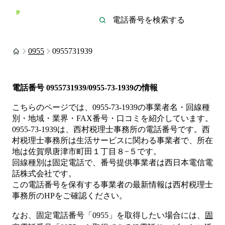
0955
0955731939
電話番号
0955731939/0955-73-1939
の情報
こちらのページでは、
0955-73-1939
の事業者名・回線種
別・地域・業界・FAX番号・口コミを紹介しています。
0955-73-1939
は、
西村税理士事務所
の電話番号です。
西
村税理士事務所は
生活サービス
に関わる事業者
で、所在
地は佐賀県唐津市町田１丁目８−５
です。
回線種別は
固定電話
で、番号提供事業者は
西日本電信電
話株式会社
です。
この電話番号を保有する事業者の最新情報は
西村税理士
事務所
のHP
をご確認ください。
なお、固定電話番号「
0955
」を取得したい場合には、
固