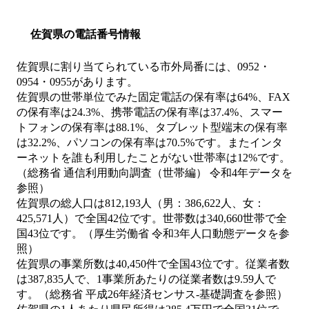
佐賀県の電話番号情報
佐賀県に割り当てられている市外局番には、0952・
0954・0955があります。
佐賀県の世帯単位でみた固定電話の保有率は64%、FAX
の保有率は24.3%、携帯電話の保有率は37.4%、スマー
トフォンの保有率は88.1%、タブレット型端末の保有率
は32.2%、パソコンの保有率は70.5%です。またインタ
ーネットを誰も利用したことがない世帯率は12%です。
（総務省 通信利用動向調査（世帯編） 令和4年データを
参照）
佐賀県の総人口は812,193人（男：386,622人、女：
425,571人）で全国42位です。世帯数は340,660世帯で全
国43位です。（厚生労働省 令和3年人口動態データを参
照）
佐賀県の事業所数は40,450件で全国43位です。従業者数
は387,835人で、1事業所あたりの従業者数は9.59人で
す。（総務省 平成26年経済センサス‐基礎調査を参照）