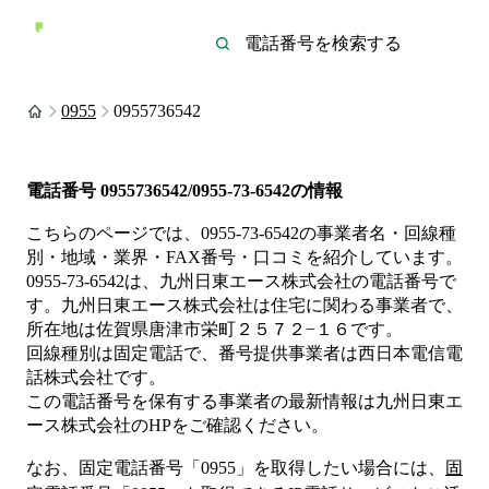
0955
0955736542
電話番号
0955736542/0955-73-6542
の情報
こちらのページでは、
0955-73-6542
の事業者名・回線種
別・地域・業界・FAX番号・口コミを紹介しています。
0955-73-6542
は、
九州日東エース株式会社
の電話番号で
す。
九州日東エース株式会社は
住宅
に関わる事業者
で、
所在地は佐賀県唐津市栄町２５７２−１６
です。
回線種別は
固定電話
で、番号提供事業者は
西日本電信電
話株式会社
です。
この電話番号を保有する事業者の最新情報は
九州日東エ
ース株式会社
のHP
をご確認ください。
なお、固定電話番号「
0955
」を取得したい場合には、
固