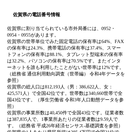
佐賀県の電話番号情報
佐賀県に割り当てられている市外局番には、0952・
0954・0955があります。
佐賀県の世帯単位でみた固定電話の保有率は64%、FAX
の保有率は24.3%、携帯電話の保有率は37.4%、スマー
トフォンの保有率は88.1%、タブレット型端末の保有率
は32.2%、パソコンの保有率は70.5%です。またインタ
ーネットを誰も利用したことがない世帯率は12%です。
（総務省 通信利用動向調査（世帯編） 令和4年データを
参照）
佐賀県の総人口は812,193人（男：386,622人、女：
425,571人）で全国42位です。世帯数は340,660世帯で全
国43位です。（厚生労働省 令和3年人口動態データを参
照）
佐賀県の事業所数は40,450件で全国43位です。従業者数
は387,835人で、1事業所あたりの従業者数は9.59人で
す。（総務省 平成26年経済センサス‐基礎調査を参照）