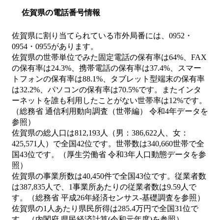
佐賀県の電話番号情報
佐賀県に割り当てられている市外局番には、0952・
0954・0955があります。
佐賀県の世帯単位でみた固定電話の保有率は64%、FAX
の保有率は24.3%、携帯電話の保有率は37.4%、スマー
トフォンの保有率は88.1%、タブレット型端末の保有率
は32.2%、パソコンの保有率は70.5%です。またインタ
ーネットを誰も利用したことがない世帯率は12%です。
（総務省 通信利用動向調査（世帯編） 令和4年データを
参照）
佐賀県の総人口は812,193人（男：386,622人、女：
425,571人）で全国42位です。世帯数は340,660世帯で全
国43位です。（厚生労働省 令和3年人口動態データを参
照）
佐賀県の事業所数は40,450件で全国43位です。従業者数
は387,835人で、1事業所あたりの従業者数は9.59人で
す。（総務省 平成26年経済センサス‐基礎調査を参照）
佐賀県の1人あたり県民所得は285.4万円で全国31位で
す。（内閣府 県民経済計算(令和元年度)を参照）