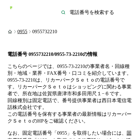
0955
0955732210
電話番号
0955732210/0955-73-2210
の情報
こちらのページでは、
0955-73-2210
の事業者名・回線種
別・地域・業界・FAX番号・口コミを紹介しています。
0955-73-2210
は、
リカーパークＳｅｔｏ
の電話番号で
す。
リカーパークＳｅｔｏは
ショッピング
に関わる事業
者
で、所在地は佐賀県唐津市和多田用尺１−６
です。
回線種別は
固定電話
で、番号提供事業者は
西日本電信電
話株式会社
です。
この電話番号を保有する事業者の最新情報は
リカーパー
クＳｅｔｏ
のHP
をご確認ください。
なお、固定電話番号「
0955
」を取得したい場合には、
固